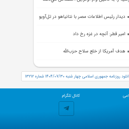
ديدار رئيس اطلاعات مصر با نتانياهو در تل‌آويو
امير قطر: آنچه در غزه رخ داد
هدف آمريکا از خلع سلاح حزب‌الله
نلود روزنامه جمهوری اسلامی چهار شنبه 1404/07/30 شماره 13212
امی
کانال تلگرام