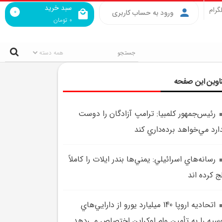
سبد خرید
گرام
0
ورود به حساب کاربری
0
تومان
اوین این صفحه
رئيس‌جمهور کلمبيا: ترامپ آزادگان را دوست
ارد مي‌خواهد برده‌داري کند
رسانه‌هاي اسرائيلي: يمني‌ها بندر ايلات را کاملاً
ج کرده اند
اتحاديه اروپا 140 ميليارد يورو از دارايي‌هاي
سيه را به تأمين وام اوکراين اختصاص مي‌دهد