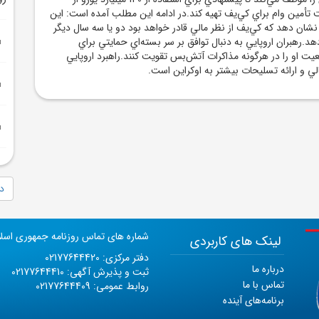
 تأمين وام براي کي‌يف تهيه کند.در ادامه اين مطلب آمده است: اين
نشان دهد که کي‌يف از نظر مالي قادر خواهد بود دو يا سه سال ديگر
هد.رهبران اروپايي به دنبال توافق بر سر بسته‌اي حمايتي براي
ت او را در هرگونه مذاکرات آتش‌بس تقويت کنند.راهبرد اروپايي
ي و ارائه تسليحات بيشتر به اوکراين است.
دا
شماره های تماس روزنامه جمهوری اسل
لینک های کاربردی
دفتر مرکزی: 02177644420
درباره ما
ثبت و پذیرش آگهی: 02177644410
تماس با ما
روابط عمومی: 02177644409
برنامه‌های آینده