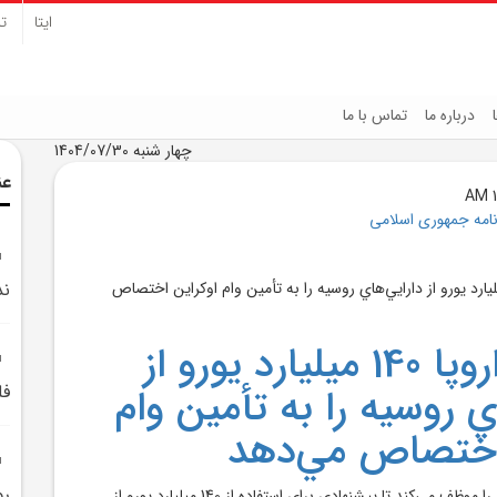
ایتا
تل
درباره ما
تماس با ما
چهار شنبه 1404/07/30
عن
نامه جمهوری اسلامی
ند
اتحاديه اروپا 140 ميليارد يورو از
ي روسيه را به تأمين وام
فل
 اختصاص مي‌دهد
رو
اتحاديه اروپا کميسيون را موظف مي‌کند تا پيشنهادي براي استفاده از 140 ميليارد يورو از