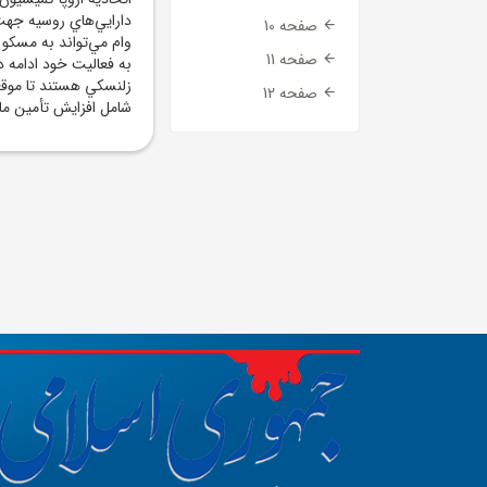
دارايي‌هاي روسيه جهت
صفحه 10
وام مي‌تواند به مسکو 
صفحه 11
به فعاليت خود ادامه د
زلنسکي هستند تا موقعي
صفحه 12
شامل افزايش تأمين مال