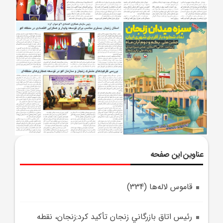
عناوین این صفحه
قاموس لاله‌ها (334)
رئيس اتاق بازرگاني زنجان تأکيد کرد:زنجان، نقطه