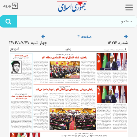
ورود
صفحه 4
شماره 13212
چهار شنبه 1404/07/30