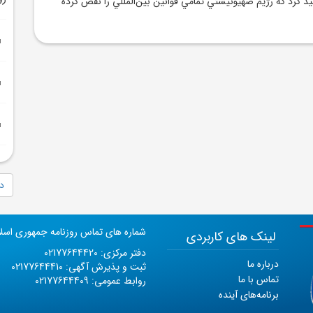
د کرد که رژيم صهيونيستي تمامي قوانين بين‌المللي را نقض کرده
دا
شماره های تماس روزنامه جمهوری اسل
لینک های کاربردی
دفتر مرکزی: 02177644420
درباره ما
ثبت و پذیرش آگهی: 02177644410
تماس با ما
روابط عمومی: 02177644409
برنامه‌های آینده