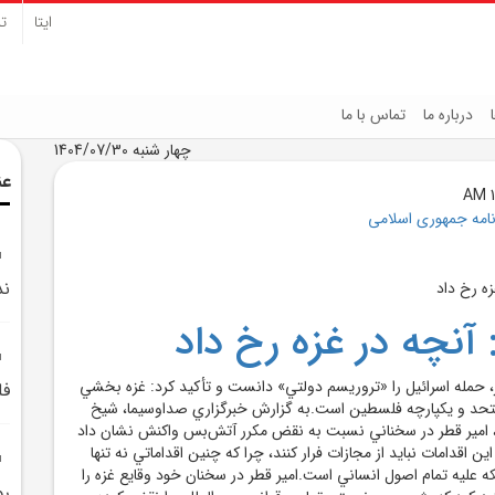
ایتا
تل
درباره ما
تماس با ما
چهار شنبه 1404/07/30
عن
نامه جمهوری اسلامی
ند
 آنچه در غزه رخ داد
 حمله اسرائيل را «تروريسم دولتي» دانست و تأکيد کرد: غزه بخشي
فل
حد و يکپارچه فلسطين است.به گزارش خبرگزاري صداوسيما، شيخ
، امير قطر در سخناني نسبت به نقض مکرر آتش‌بس واکنش نشان داد
ين اقدامات نبايد از مجازات فرار کنند، چرا که چنين اقداماتي نه تنها
 عليه تمام اصول انساني است.امير قطر در سخنان خود وقايع غزه را
رو