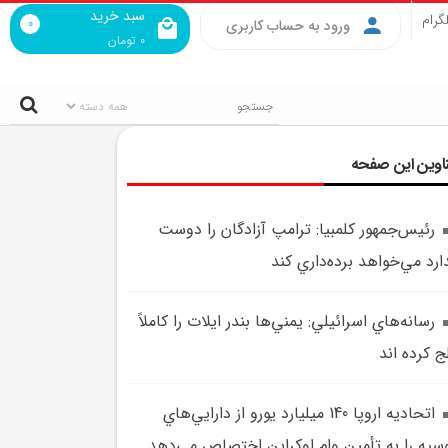
سبد خرید
گرام
0
ورود به حساب کاربری
0
تومان
اوین این صفحه
رئيس‌جمهور کلمبيا: ترامپ آزادگان را دوست
ارد مي‌خواهد برده‌داري کند
رسانه‌هاي اسرائيلي: يمني‌ها بندر ايلات را کاملاً
ج کرده اند
اتحاديه اروپا 140 ميليارد يورو از دارايي‌هاي
سيه را به تأمين وام اوکراين اختصاص مي‌دهد