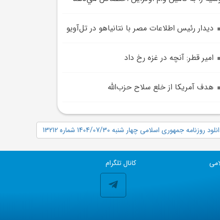
ديدار رئيس اطلاعات مصر با نتانياهو در تل‌آويو
امير قطر: آنچه در غزه رخ داد
هدف آمريکا از خلع سلاح حزب‌الله
نلود روزنامه جمهوری اسلامی چهار شنبه 1404/07/30 شماره 13212
امی
کانال تلگرام