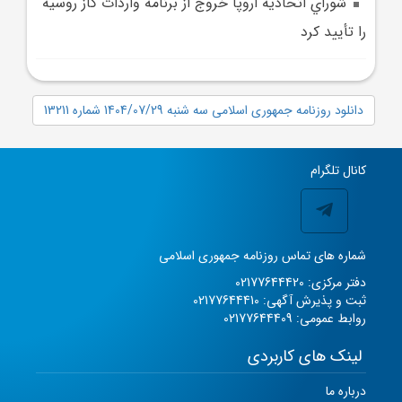
شوراي اتحاديه اروپا خروج از برنامه واردات گاز روسيه
را تأييد کرد
دانلود روزنامه جمهوری اسلامی سه شنبه 1404/07/29 شماره 13211
کانال تلگرام
شماره های تماس روزنامه جمهوری اسلامی
دفتر مرکزی: 02177644420
ثبت و پذیرش آگهی: 02177644410
روابط عمومی: 02177644409
لینک های کاربردی
درباره ما