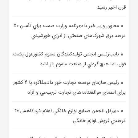
قرن اخير رسيد
معاون وزير خبر داد:برنامه وزارت صمت براي تأمين 50
درصد برق شهرک‌هاي صنعتي از انرژي خورشيدي
نايب‌رئيس انجمن توليدکنندگان سموم کشور:قول پشت
قول، اما هيچ گره‌اي از صنعت سموم باز نشد
رئيس سازمان توسعه تجارت خبر داد:مذاکره با 6 کشور
براي امضاي موافقتنامه‌هاي تجارت ترجيحي و آزاد
دبيرکل انجمن صنايع لوازم خانگي اعلام کرد:کاهش 40
درصدي فروش لوازم خانگي