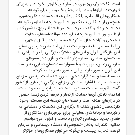
است، گفت: رئيس‌جمهور، در سفرهاي خارجي خود همواره پيگير
ظرفيت‌ها، نيازها و مطالبات بخش خصوصي براي توسعه
همکاري‌هاي اقتصادي با کشورهاي هدف هستند.دهقان‌دهنوي
همچنين از همکاري نزديک وزارت امور خارجه با سازمان توسعه
تجارت خبر داد و گفت: درحال حاضر با حداقل پنج تا شش کشور
از طريق وزارت امور خارجه براي عقد موافقتنامه‌هاي تجارت
ترجيحي و آزاد درحال مذاکره هستيم و بخش قابل توجهي از
روابط سياسي ما به موضوعات تجاري اختصاص دارد.وي نقش
اتاق بازرگاني ايران و اتاق‌هاي مشترک بازرگاني را در همراهي با
هيأت‌هاي سياسي بسيار مؤثر دانست و افزود: در سفرهاي
خارجي رئيس‌جمهور، تقريباً همواره هيئت‌هاي تجاري به رياست
اتاق ايران حضور دارند و اين حضور منجر به مذاکرات،
تفاهم‌نامه‌ها و عقد قراردادهاي تجاري شده است. رئيس سازمان
توسعه تجارت با اشاره به نقش رايزنان بازرگاني در خارج از کشور
گفت: اگرچه به علت محدوديت‌ها تعداد رايزنان محدود است،
اما تمام تلاش آن‌ها حمايت از تجار و فراهم کردن زمينه حضور
در بازارهاي هدف است و قطعاً جاي توسعه اين سيستم وجود
دارد.دهقان‌دهنوي هدف از برگزاري اين نشست را دستيابي به
راهبردها و برنامه‌هاي عملياتي براي بهره‌برداري حداکثري از
فضاي جديد ديپلماسي تجاري دانست و افزود: مي‌خواهيم
بدانيم انتظارات بخش خصوصي از دستگاه ديپلماسي و سازمان
توسعه تجارت چيست و چگونه مي‌توان همکاري‌ها را مؤثرتر