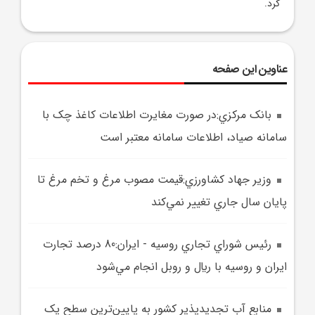
کرد.
عناوین این صفحه
بانک مرکزي:در صورت مغايرت اطلاعات کاغذ چک با
سامانه صياد، اطلاعات سامانه معتبر است
وزير جهاد کشاورزي:قيمت مصوب مرغ و تخم مرغ تا
پايان سال جاري تغيير نمي‌کند
رئيس شوراي تجاري روسيه - ايران:80 درصد تجارت
ايران و روسيه با ريال و روبل انجام مي‌شود
منابع آب تجديدپذير کشور به پايين‌ترين سطح يک