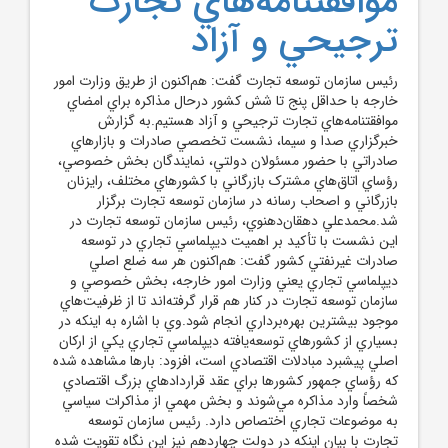
موافقتنامه‌هاي تجارت
ترجيحي و آزاد
رئيس سازمان توسعه تجارت گفت: هم‌اکنون از طريق وزارت امور
خارجه با حداقل پنج تا شش کشور درحال مذاکره براي امضاي
موافقتنامه‌هاي تجارت ترجيحي و آزاد هستيم.به گزارش
خبرگزاري صدا و سيما، نشست تخصصي صادرات و بازارهاي
صادراتي با حضور مسئولان دولتي، نمايندگان بخش خصوصي،
رؤساي اتاق‌هاي مشترک بازرگاني با کشورهاي مختلف، رايزنان
بازرگاني و اصحاب رسانه در سازمان توسعه تجارت برگزار
شد.محمدعلي دهقان‌دهنوي، رئيس سازمان توسعه تجارت در
اين نشست با تأکيد بر اهميت ديپلماسي تجاري در توسعه
صادرات غيرنفتي کشور گفت: هم‌اکنون هر سه ضلع اصلي
ديپلماسي تجاري يعني وزارت امور خارجه، بخش خصوصي و
سازمان توسعه تجارت در کنار هم قرار گرفته‌اند تا از ظرفيت‌هاي
موجود بيشترين بهره‌برداري انجام شود.وي با اشاره به اينکه در
بسياري از کشورهاي توسعه‌يافته ديپلماسي تجاري يکي از ارکان
اصلي پيشبرد مبادلات اقتصادي است، افزود: بارها مشاهده شده
که رؤساي جمهور کشورها براي عقد قراردادهاي بزرگ اقتصادي
شخصاً وارد مذاکره مي‌شوند و بخش مهمي از مذاکرات سياسي
به موضوعات تجاري اختصاص دارد. رئيس سازمان توسعه
تجارت با بيان اينکه در دولت چهاردهم نيز اين نگاه تقويت شده