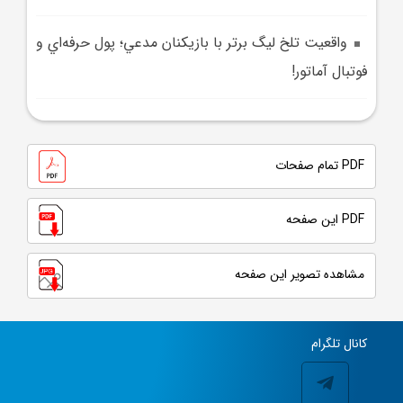
واقعيت تلخ ليگ برتر با بازيکنان مدعي؛ پول حرفه‌اي و
فوتبال آماتور!
PDF تمام صفحات
PDF این صفحه
مشاهده تصویر این صفحه
کانال تلگرام