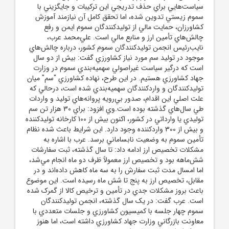
سياست‌هايي براي حذف تدريجي اين ترکيبات و جايگزيني با
سموم زيستي تدوين شده، اما تحقق کامل آن نيازمند آموزش
کشاورزان، حمايت مالي از توليدکنندگان سموم ايمن و رفع
چالش‌هاي تأمين ارز و منابع مالي است. علي‌محمد عرب،
نايب‌رئيس انجمن توليدکنندگان سموم کشور، درباره چالش‌هاي
موجود در توليد سم مورد نياز کشاورزي گفت: بيش از دو سال
است که درگير سياست غيراصولي سهميه‌بندي سموم در وزارت
جهاد کشاورزي هستيم. در اين طرح، نهاده کشاورزي "سم" ميان
توليدکنندگان و واردکنندگان سهميه‌بندي شده است، درحالي که
علت اصلي اين اقدام، صدور بي‌رويه پروانه‌هاي توليد و واردات
طي سال‌هاي گذشته بوده است.وي افزود: براي 30 هزار تن سم
توليدي يا وارداتي در کشور، اکنون بيش از 100 کارخانه توليدکننده
و بيش از 300 واردکننده وجود دارد. اين شرايط باعث شده نظام
تأمين سموم به وضعيت نابساماني برسد. عرب با اشاره به
مشکلات تخصيص ارز ادامه داد: تا سال گذشته، ثبت سفارشات
شش‌ماهه بود و تخصيص ارز معمولاً ظرف دو ماه انجام مي‌شد،
اما امسال مدت ثبت سفارش را به سه ماه کاهش داده‌اند و در
مقابل، تخصيص ارز به پنج تا شش ماه رسيده است. اين موضوع
باعث بروز مشکلات جدي در تأمين و ترخيص کالا از گمرک شده
است. عرب گفت: در يک سال گذشته، انجمن توليدکنندگان
سموم چهار جلسه با کميسيون کشاورزي و جلسات متعددي با
معاونت بازرگاني وزارت جهاد کشاورزي داشته است، اما هنوز