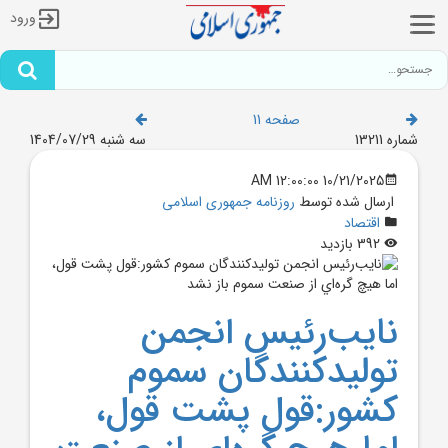
ورود
صفحه 11
شماره 13211
سه شنبه 1404/07/29
10/21/2025 12:00:00 AM
ارسال شده توسط
روزنامه جمهوری اسلامی
اقتصاد
392 بازدید
نايب‌رئيس انجمن
توليدکنندگان سموم
کشور:قول پشت قول،