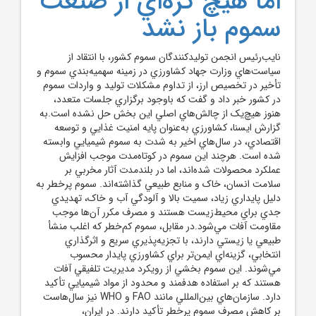
اما هيچ گره‌اي از صنعت
سموم باز نشد
نايب‌رئيس انجمن توليدکنندگان سموم کشور، با انتقاد از
سياست‌هاي وزارت جهاد کشاورزي در زمينه سهميه‌بندي سموم و
تأخير در تخصيص ارز، از تداوم مشکلات توليد و واردات سموم
در کشور خبر داد و گفت که باوجود برگزاري جلسات متعدد،
هنوز هيچ‌يک از چالش‌هاي اصلي اين بخش حل نشده است.به
گزارش ايسنا، کشاورزي به‌عنوان پايه امنيت غذايي و توسعه
اقتصادي، در سال‌هاي اخير به شدت به سموم شيميايي وابسته
شده است. هرچند اين سموم در کوتاه‌مدت موجب افزايش
عملکرد محصولات شده‌اند، اما در بلندمدت آثار مخربي بر
سلامت انسان، خاک و منابع طبيعي گذاشته‌اند. سموم پرخطر به
دليل پايداري زياد، سميت بالا و آلودگي آب و خاک، تهديدي
جدي براي محيط‌زيست هستند و مصرف مکرر آن‌ها موجب
مقاومت آفات مي‌شود.در مقابل، سموم کم‌خطر که اغلب منشأ
طبيعي يا زيستي دارند، با تجزيه‌پذيري سريع و اثرگذاري
انتخابي، گزينه‌اي ايمن‌تر براي کشاورزي پايدار محسوب
مي‌شوند. اين سموم بخشي از رويکرد مديريت تلفيقي آفات
هستند که بر استفاده هدفمند و محدود از مواد شيميايي تأکيد
دارد. سازمان‌هاي بين‌المللي مانند FAO و WHO نيز سال‌هاست
بر کاهش مصرف سموم پرخطر تأکيد دارند. در ايران،