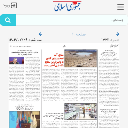
ورود
صفحه 11
شماره 13211
سه شنبه 1404/07/29