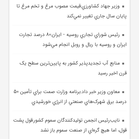
وزير جهاد کشاورزي:قيمت مصوب مرغ و تخم مرغ تا
پايان سال جاري تغيير نمي‌کند
رئيس شوراي تجاري روسيه - ايران:80 درصد تجارت
ايران و روسيه با ريال و روبل انجام مي‌شود
منابع آب تجديدپذير کشور به پايين‌ترين سطح يک
قرن اخير رسيد
معاون وزير خبر داد:برنامه وزارت صمت براي تأمين 50
درصد برق شهرک‌هاي صنعتي از انرژي خورشيدي
نايب‌رئيس انجمن توليدکنندگان سموم کشور:قول پشت
قول، اما هيچ گره‌اي از صنعت سموم باز نشد