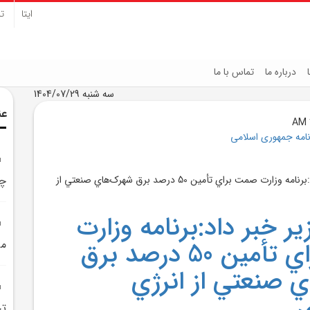
ایتا
تل
درباره ما
تماس با ما
سه شنبه 1404/07/29
عن
نامه جمهوری اسلامی
چک
ر خبر داد:برنامه وزارت
صمت براي تأمين 50 درصد برق
مر
 صنعتي از انرژي
تج