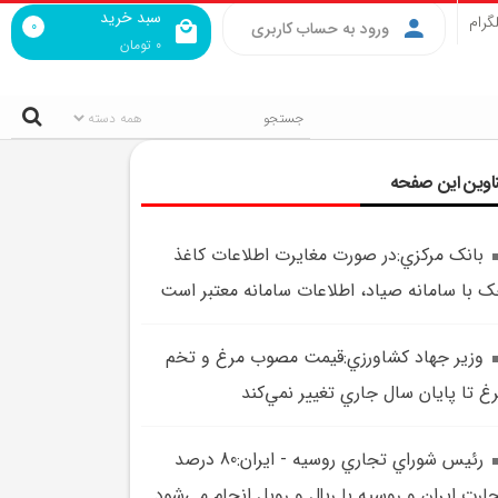
سبد خرید
گرام
0
ورود به حساب کاربری
0
تومان
اوین این صفحه
بانک مرکزي:در صورت مغايرت اطلاعات کاغذ
 با سامانه صياد، اطلاعات سامانه معتبر است
وزير جهاد کشاورزي:قيمت مصوب مرغ و تخم
غ تا پايان سال جاري تغيير نمي‌کند
رئيس شوراي تجاري روسيه - ايران:80 درصد
ارت ايران و روسيه با ريال و روبل انجام مي‌شود