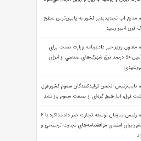
منابع آب تجديدپذير کشور به پايين‌ترين سطح
 قرن اخير رسيد
معاون وزير خبر داد:برنامه وزارت صمت براي
تأمين 50 درصد برق شهرک‌هاي صنعتي از انرژي
رشيدي
نايب‌رئيس انجمن توليدکنندگان سموم کشور:قول
ت قول، اما هيچ گره‌اي از صنعت سموم باز نشد
رئيس سازمان توسعه تجارت خبر داد:مذاکره با 6
ور براي امضاي موافقتنامه‌هاي تجارت ترجيحي و
اد