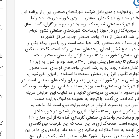
ن و تجارت و مديرعامل شرکت شهرک‌هاي صنعتي ايران از برنامه اين
وزارتخانه براي تأمين 50 درصد برق شهرک‌هاي صنعتي از انرژي خورشيدي خبر داد.رضا
يد از شهرک صنعتي شماره يک بروجرد در جمع خبرنگاران، گفت: سال
يک
بالغ بر 17 همت سرمايه‌گذاري در حوزه زيرساخت شهرک‌هاي صنعتي کشور انجام
شده که اين منجر به اين شد که بيش از 2600 واحد صنعتي جديد در کل کشور به
بهره‌برداري رسيد و بالغ بر 1000 واحد صنعتي راکد احيا شده است.وي با بيان اينکه يکي از
ما در سطح کشور احياي واحدهاي صنعتي راکد است، گفت: ميانگين
واحدهاي راکد شهرک‌هاي صنعتي کشور حدود 12 درصد از کل واحدهاي مستقر است،
درحالي که اين رقم در لرستان تا چند سال پيش بيش از 30 درصد بود و اکنون به زير 20
خو
شان‌دهنده روند رو به رشد احياي واحدهاي توليدي است.معاون
ارت تأمين انرژي در بخش صنعت با استفاده از انرژي خورشيدي،
اي اصلي ما در کشور تأمين برق پايدار براي واحدهاي صنعتي است. در
ز شهرک‌هاي صنعتي تا سه روز در هفته با قطعي برق مواجه بودند که
اين مسئله باعث افزايش حدود 10 درصدي هزينه‌هاي توليد و در نهايت اين افزايش هزينه
پش
تقل شد.انصاري گفت: با توجه به اهميت موضوع، وزارت صمت
أمين برق به‌صورت قانوني بر عهده وزارت نيرو است لذا ما هم به
کمک وزارت نيرو آمديم و تاکنون بيش از 1200 مگاوات انرژي خورشيدي در جوار، داخل
شهرک‌هاي صنعتي کشور و پشت‌بام واحدهاي صنعتي کارسازي شده که از اين ميزان 120
کش
ي رسيده است. هدف‌گذاري ما اين است که اين ظرفيت نيروگاه‌هاي
خورشيدي را در سال‌هاي آينده به 2000 مگاوات برسانيم.وي ادامه داد: برنامه‌ريزي ما بر اين
آز
اساس است که در آينده 50 درصد برق مصرفي شهرک‌هاي صنعتي کشور که در زمان اوج