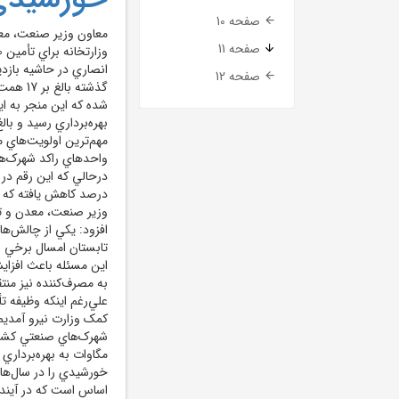
صفحه 10
معاون وزير صنعت، معد
صفحه 11
انصاري در حاشيه بازد
صفحه 12
گذشته 
مهم‌ترين اولويت‌هاي 
درصد کاهش يافته که ن
وزير صنعت، معدن و تج
افزود: يکي از چالش‌ه
تابستان امسال برخي ا
به مصرف‌کننده نيز من
علي‌رغم اينکه وظيفه ت
مگاوات به بهره‌بردار