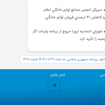
دبيرکل انجمن صنايع لوازم خانگي اعلام
اهش 40 درصدي فروش لوازم خانگي
شوراي اتحاديه اروپا خروج از برنامه واردات گاز
سيه را تأييد کرد
نلود روزنامه جمهوری اسلامی سه شنبه 1404/07/29 شماره 13211
امی
کانال تلگرام