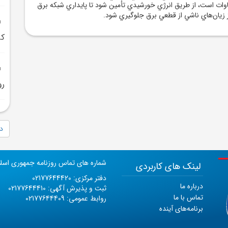
 حدود 4000 مگاوات است، از طريق انرژي خورشيدي تأمين شود تا پايداري شبکه برق
ز زيان‌هاي ناشي از قطعي برق جلوگيري شود.
کرد:ک
رو
دا
شماره های تماس روزنامه جمهوری اسل
لینک های کاربردی
دفتر مرکزی: 02177644420
درباره ما
ثبت و پذیرش آگهی: 02177644410
تماس با ما
روابط عمومی: 02177644409
برنامه‌های آینده