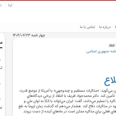
ایتا
تل
درباره ما
تماس با ما
چهار شنبه 1404/07/23
عن
نامه جمهوری اسلامی
تد
اع
ان مي‌گويد: «مذاکرات مستقيم و چندوجهي» با آمريکا از موضع قدرت
 تأمين کند. دکتر محمدجواد ظريف با انتقاد از برخي ديدگاه‌هاي
ه را تسليم مي‌دانند، گفت: ايران مي‌تواند با اتکا به توان ملي و
ود در مذاکرات دفاع کند. هشدار مي‌دهم که گذشت زمان لزوماً به نفع
بر
ي فعلي براي مذاکره ممکن است در ماه‌هاي آينده از دست بروند.