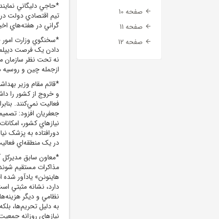
صفحه 10
تيم اقتصادي دولت د
گراني‌ در هفته‌هاي اخ
صفحه 11
*سخنگوي وزارت امور خا
صفحه 12
دادن يک فرصت ديپلمات
نه تحت نظر سازمان مل
ازجمله چين و روسيه 
فعاليت نمي‌کنند. بناب
جعفريان افزود: تصميم
نيازهاي کشور، امکانات
در يک منطقه‌اي فعاليت
*معاون سابق مديرکل آژ
مذاکرات مستقيم شوند،
هاينونن» يادآور شده اظ
دارد، نشانه مثبتي است
نظامي و ديگر هزينه‌هاي
به دليل تحريم‌ها، بلک
نيازهاي روزانه جمعيت 