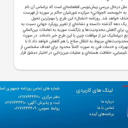
ملل درحال بررسي پيش‌نويس قطعنامه‌اي است که براساس آن نام
ه «ابومحمد الجولاني» سرکرده شورشيان حاکم بر سوريه از فهرست
 حذف خواهد شد. روزنامه «نشنال» اين طرح را مهم‌ترين تحول
يک دهه گذشته دانسته و نشانه‌اي از تغيير رويکرد جهاني نسبت به
براي کاهش محدوديت‌ها و بازگشت سوريه به تعاملات بين‌المللي
 ديپلماتيک نيز از موافقت چين با اين طرح خبر داده‌اند. در صورت
حدوديت‌هاي مربوط به انتقال سلاح را هم کاهش خواهد داد تا با
هيزات و خدمات فني به‌ صورت کاملاً محدود براي اهداف مشخصي از
 شيميايي، حفاظت هسته‌اي و عمليات مين‌زدايي در اختيار دمشق قرار
شماره های تماس روزنامه جمهوری اسل
لینک های کاربردی
دفتر مرکزی: 02177644420
درباره ما
ثبت و پذیرش آگهی: 02177644410
تماس با ما
روابط عمومی: 02177644409
برنامه‌های آینده