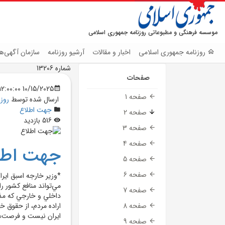
موسسه فرهنگی و مطبوعاتی روزنامه جمهوری اسلامی
روزنامه جمهوری اسلامی
اخبار و مقالات
آرشیو روزنامه
سازمان آگهی‌ها
شماره 13206
صفحات
10/15/2025 12:00:00 AM
صفحه 1
ارسال شده توسط
روز
جهت اطلاع
صفحه 2
516 بازدید
صفحه 3
صفحه 4
جهت اطل
صفحه 5
صفحه 6
*وزير خارجه اسبق اير
مي‌تواند منافع کشور را
صفحه 7
داخلي و خارجي که مذاکر
اراده مردم، از حقوق خ
صفحه 8
ايران نيست و فرصت‌ها
صفحه 9