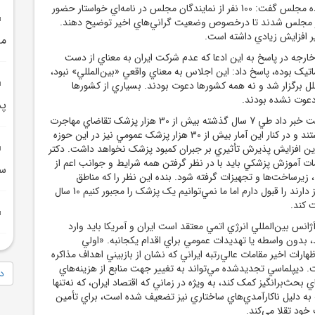
*حاجي دليگاني نماينده مجلس گفت: 100 نفر از نمايندگان مجلس در نامه‌اي خواستار حضور
ر مجلس شدند تا درخصوص وضعيت گراني‌هاي اخير توضيح دهند.
ير افزايش زيادي داشته است.
مد
رجه در پاسخ به اين ادعا که‌ عدم شرکت ايران به معناي از دست
يک بوده، پاسخ داد: اين اجلاس به معناي واقعي «بين‌المللي» نبود،
ل برگزار شد و نه همه کشورها دعوت بودند. بسياري از کشورها
دعوت نشده بودند.
پذ
*قائم مقام وزير بهداشت خبر داد طي 7 سال گذشته بيش از 30 هزار پزشک تقاضاي مهاجرت
و خروج از کشور را داشتند و در کنار اين آمار بيش از 30 هزار پزشک عمومي نيز در اين حوزه
راين افزايش پذيرش تأثيري بر جبران کمبود پزشک نخواهد داشت. دکتر
ات آموزش پزشکي بايد با در نظر گرفتن همه شرايط و جوانب اعم از
سپ
، زيرساخت‌ها و تجهيزات گرفته شود. بنده اين نظر را که مناطق
دورافتاده به پزشک نياز دارند را قبول دارم اما ما نمي‌توانيم يک پزشک را مجبور کنيم 10 سال
 کند.
انس بين‌المللي انرژي اتمي معتقد است ايران و آمريکا بايد وارد
 بدون واسطه يا تهديدات عمومي براي اقدام يکجانبه. «اولي
هارات اخير مقامات عالي‌رتبه ايراني که نشان از بازبيني اهداف مذاکره
. ديپلماسي تجديدشده مي‌تواند به تغيير جهت منابع از هزينه‌هاي
دا
 بحث‌برانگيز کمک کند، به ويژه در زماني که اقتصاد ايران، که نه‌تنها
ه به دليل ناکارآمدي‌هاي ساختاري نيز تضعيف شده است، براي تأمين
خود تقلا مي‌کند.