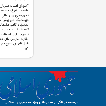
*شوراي امنيت سازمان 
«احمد الشرع» معروف ب
تحريم‌هاي بين‌المللي
ديپلماتيک طي بيش از 
دمشق و گامي مقدماتي 
توصيف کرده است. منابع
تصويب، اين قطعنامه م
نظارت سازمان ملل، تج
قبيل نابودي سلاح‌هاي
گيرد.
موسسه فرهنگی و مطبوعاتی روزنامه جمهوری اسلامی