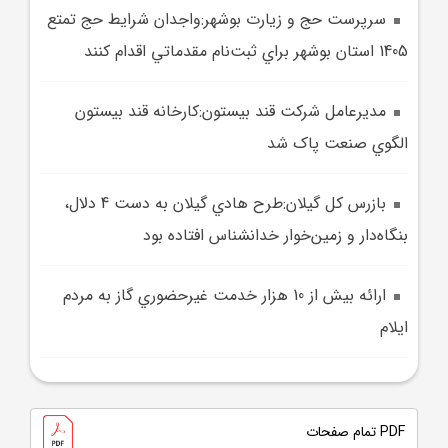
سرپرست حج و زيارت بوشهر:واجدان شرايط حج تمتع
1405 استان بوشهر براي ثبت‌نام مقدماتي اقدام کنند
مديرعامل شرکت قند بيستون:کارخانه قند بيستون
الگوي صنعت پاک شد
بازرس کل گيلان:طرح هادي گيلان به دست 4 دلال،
بنگاه‌دار و زمين‌خوار خدانشناس افتاده بود
ارائه بيش از 10 هزار خدمت غيرحضوري گاز به مردم
ايلام
PDF تمام صفحات