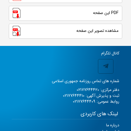
PDF این صفحه
مشاهده تصویر این صفحه
کانال تلگرام
شماره های تماس روزنامه جمهوری اسلامی
دفتر مرکزی: 02177644420
ثبت و پذیرش آگهی: 02177644410
روابط عمومی: 02177644409
لینک های کاربردی
درباره ما