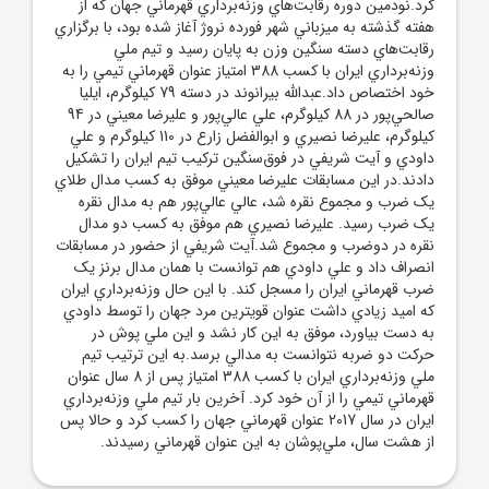
کرد.نودمين دوره رقابت‌هاي وزنه‌برداري قهرماني جهان که از
هفته گذشته به ميزباني شهر فورده نروژ آغاز شده بود، با برگزاري
رقابت‌هاي دسته سنگين وزن به پايان رسيد و تيم ملي
وزنه‌برداري ايران با کسب 388 امتياز عنوان قهرماني تيمي را به
خود اختصاص داد.عبدالله بيرانوند در دسته 79 کيلوگرم، ايليا
صالحي‌پور در 88 کيلوگرم، علي عالي‌پور و عليرضا معيني در 94
کيلوگرم، عليرضا نصيري و ابوالفضل زارع در 110 کيلوگرم و علي
داودي و آيت شريفي در فوق‌سنگين ترکيب تيم ايران را تشکيل
دادند.در اين مسابقات عليرضا معيني موفق به کسب مدال طلاي
يک ضرب و مجموع نقره شد، عالي عالي‌پور هم به مدال نقره
يک ضرب رسيد. عليرضا نصيري هم موفق به کسب دو مدال
نقره در دوضرب و مجموع شد.آيت شريفي از حضور در مسابقات
انصراف داد و علي داودي هم توانست با همان مدال برنز يک
ضرب قهرماني ايران را مسجل کند. با اين حال وزنه‌برداري ايران
که اميد زيادي داشت عنوان قويترين مرد جهان را توسط داودي
به دست بياورد، موفق به اين کار نشد و اين ملي پوش در
حرکت دو ضربه نتوانست به مدالي برسد.به اين ترتيب تيم
ملي وزنه‌برداري ايران با کسب 388 امتياز پس از 8 سال عنوان
قهرماني تيمي را از آن خود کرد. آخرين بار تيم ملي وزنه‌برداري
ايران در سال 2017 عنوان قهرماني جهان را کسب کرد و حالا پس
از هشت سال، ملي‌پوشان به اين عنوان قهرماني رسيدند.