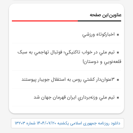
عناوین این صفحه
اخبارکوتاه ورزشي
تيم ملي در خواب تاکتيکي؛ فوتبال تهاجمي به سبک
قلعه‌نويي و دوستان!
3عنوان‌دار کشتي روس به استقلال جويبار پيوستند
تيم ملي وزنه‌برداري ايران قهرمان جهان شد
دانلود روزنامه جمهوری اسلامی یکشنبه 1404/07/20 شماره 13203