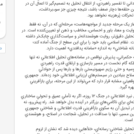
ني تا تفسير راهبردي، از انتقال تحليل به تصميم‌گير تا اعمال آن در
مي
اين حلقه‌ها دچار ضعف باشد، نتيجه چيزي جز سوءبرداشت،
حرکات پُرهزينه نخواهد بود.
از يک مرحله جديد از مواجهه‌هاست؛ مرحله‌اي که در آن، نه فقط
ايت و معنا، باور و احساس، مخاطب و ذهن او تعيين‌کننده است. در
تحليل دقيق‌تر، روايت هوشمندانه‌تر و سياست‌گذاري چابک‌تر داشته
. نظام اسلامي بايد خود را براي اين سطح از جنگ آماده کند؛
ه شناختي» به اندازه «سامانه پدافندي» اهميت دارد.
دا
حکمراني، پذيرش نواقص در سامانه‌هاي تحليل اطلاعاتي نه تنها
ه گام نخست در مسير بازسازي و ارتقاي قدرت راهبردي
سيه و حتي رژيم صهيونيستي بارها و بارها پس از حوادثي
اح بنيادين در سيستم‌هاي ارزيابي اطلاعاتي خود زده‌اند. جمهوري
قعيتي مشابه قرار دارد که مي‌تواند از اين مرحله، براي بازآفريني
ره گيرد.
به بيان دقيق‌تر، حاصل نبرد اطلاعاتي در جنگ 12 روزه، اگر به تأملي عميق و تحولي ساختاري
ه‌اي براي ناکامي‌هاي بزرگتر در آينده بدل خواهد شد. راه پيش‌رو، نه
در تبديل آن به سکوي بازآفريني قدرت اطلاعاتي و شناختي جمهوري
ين مسير، تنها با صداقت در تحليل، شجاعت در اصلاح، و هوشمندي
 است.
تحليل شناختي-رسانه‌اي، خلأهايي ديده شد که نشان از لزوم