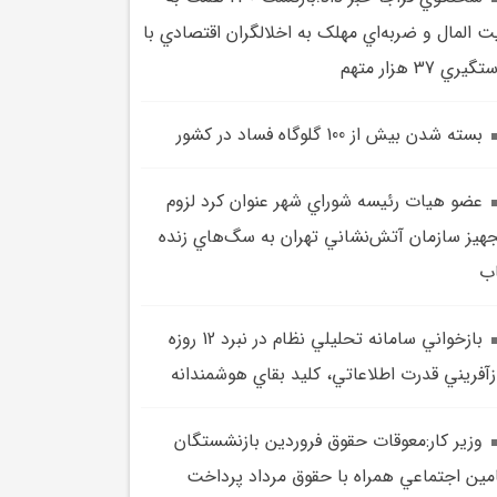
ت المال و ضربه‌اي مهلک به اخلالگران اقتصادي با
گيري 37 هزار متهم
بسته شدن بيش از 100 گلوگاه فساد در کشور
عضو هيات رئيسه شوراي شهر عنوان کرد لزوم
هيز سازمان آتش‌نشاني تهران به سگ‌هاي زنده
ب
بازخواني سامانه تحليلي نظام در نبرد 12 روزه
زآفريني قدرت اطلاعاتي، کليد بقاي هوشمندانه
وزير کار:معوقات حقوق فروردين بازنشستگان
مين اجتماعي همراه با حقوق مرداد پرداخت