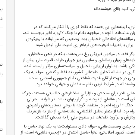
بي
تي، کليد بقاي هوشمندانه
دست
ي، آيينه‌هايي بي‌رحمند که نقاط کوري را آشکار مي‌کنند که در
روزهاي صلح از ديد پنهان مانده‌اند. آنچه در مواجهه نظام با جنگ 12روزه اخير برجسته شد،
 مؤلفه‌هاي اطلاعاتي-تحليلي بود؛ وضعيتي که مي‌تواند با رويکردي
ي براي بازتعريف ظرفيت‌هاي نرم‌افزاري امنيت ملي تبديل شود.
يگر فقط در ميادين فيزيکي رخ نمي‌دهند، بلکه در ذهن مخاطبان،
ايه‌هاي پنهان رسانه‌اي و سايبري نيز جريان دارند، قدرت ملي بيش از
تج
متکي باشد، به توان ارزيابي، تحليل و سياست‌سازي مؤثر وابسته شده
زنگري در سامانه تحليل اطلاعاتي کشور، نه فقط واکنشي صرف به يک
يا
هبردي در جهت ارتقاي قدرت شناختي نظام جمهوري اسلامي است؛
وشمندانه در شرايط نوين نظم منطقه‌اي و جهاني خواهد بود.
ايي نادر براي سنجش و بازآرايي ساختارهاي حاکميتي هستند، چراکه
 است در هاله‌اي از توجيه و تکرار پنهان بماند، در شرايط بحراني
با
تمام‌قد نمايان مي‌شود. جنگ 12 روزه اخير در منطقه، گرچه با برخي دستاوردهاي راهبردي
 بود، اما از منظر تحليل اطلاعاتي، نشانه‌هايي از نياز به بازتعريف
ردازش و برآورد اطلاعات در سطوح ملي را به نمايش گذاشت.
 با چنين وضعيت‌هايي، حواله دادن مسئوليت‌ها به يک نهاد خاص يا
تا
ت، کمبود اطلاعاتي، غالباً حاصل اختلال در «زنجيره دانايي» است؛ از