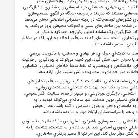
هادهاي اطلاعاتي، رسانه‌اي و راهبردي دارد. روايت‌سازي مؤثر،
کار عمومي جهاني، هماهنگي در پيام‌رساني و پيشگيري از غافل‌گيري
ه‌هايي هستند که نيازمند بازتعريف جايگاه در الگوي تصميم‌سازي
اي کشورهاي توسعه‌يافته در زمينه حکمراني اطلاعاتي نشان مي‌دهد
ً در شکاف بين ساختارهاي سنتي و تحولات محيطي بروز مي‌کنند. به
م، شکل‌گيري يک سامانه تحليل يکپارچه، چندلايه و متکي بر
تحليلي است؛ سامانه‌اي که نه صرفاً در لحظه بحران، بلکه در ساختار
آفريني مستمر داشته باشد.
که کميته‌اي حرفه‌اي، فرا نهادي و مستقل، با مأموريت بررسي
با بحران اخير، شکل گيرد. اين کميته مي‌تواند با بهره‌گيري از ظرفيت
ه‌اي، دانشگاهي و پژوهشي، نه فقط منشأ خلأهاي تحليلي را شناسايي
عاملات ميان‌حوزه‌اي در مديريت دانش امنيت ملي ارائه دهد.
راحي سامانه تحليلي نظام است. ديگر نمي‌توان صرفاً بر تحليل‌هاي
داني محدود تکيه کرد. تهديدات شناختي، عمليات‌هاي رواني،
اجتماعي، بازيگران غيردولتي، و مهم‌تر از همه، سياليت افکار عمومي،
فزارهاي تحليلي نوين‌ هستند. تنها سامانه‌اي مي‌تواند تهديد را به
ه داده‌هاي واقعي و به‌روز دسترسي داشته باشد، هم از هوش
 و هم با سياست‌سازان ارتباط مؤثر و سازنده داشته باشد.
اطلاعاتي و تصميم‌سازي راهبردي، اصلي‌ترين مؤلفه بقاء در نظم نوين
ليلي جمهوري اسلامي بايد بتواند داده را به شناخت، شناخت را به
کنش مؤثر بدل کند. اين امر تنها از مسير بازنگري ساختاري،