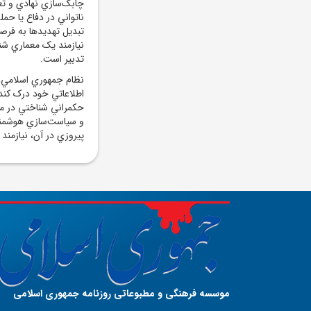
چابک‌سازي نهادي و تع
ناتواني در دفاع يا ح
تبديل تهديدها به فرصت
نيازمند يک معماري شن
تدبير است.
نظام جمهوري اسلامي، ا
اطلاعاتي خود درک کند،
حکمراني شناختي در من
و سياست‌سازي هوشمند،
پيروزي در آن، نيازمند
موسسه فرهنگی و مطبوعاتی روزنامه جمهوری اسلامی