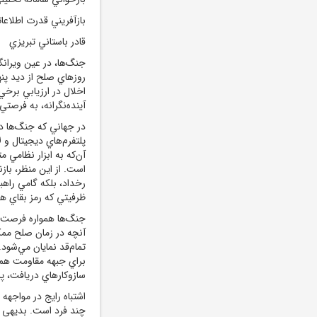
بازآفريني قدرت اطلاعا
قادر باستاني تبريزي
جنگ‌ها، در عين ويرانگر
اخلال در ارزيابي برخي
آينده‌نگرانه، به فرصت
در جهاني که جنگ‌ها د
پلتفرم‌هاي ديجيتال و ل
آن‌که به ابزار نظامي 
است. از اين منظر، با
رخداد، بلکه گامي را
ظرفيتي که رمز بقاي ه
جنگ‌ها همواره فرصت‌ه
آنچه در زمان صلح ممکن
براي جبهه مقاومت همراه
سازوکارهاي دريافت، پ
اشتباه رايج در مواجهه
چند فرد است. بديهي اس