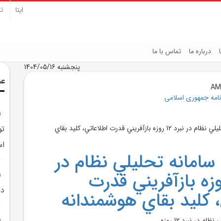
ایتا
تل
درباره ما
تماس با ما
پنجشنبه 1404/05/16
عن
نامه جمهوری اسلامی
تو
اس
 سامانه تحليلي نظام در
د 12 روزه بازآفريني قدرت
دا
، کليد بقاي هوشمندانه
م در نبرد 12 روزه