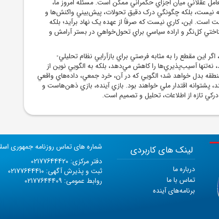
امل عقلاني ميان اجزاي حکمراني ممکن است. مسئله امروز ما،
مله نيست، بلکه چگونگي درک دقيق تحولات، پيش‌بيني واکنش‌ها و
 است. اين، کاري نيست که صرفاً از عهده يک نهاد برآيد؛ بلکه
اختي کل‌نگر و اراده سياسي براي تحول‌خواهي در بستر آرامش و
گر اين مقطع را به مثابه فرصتي براي بازآرايي نظام تحليلي-
 نه‌تنها آسيب‌پذيري‌ها را کاهش مي‌دهد، بلکه به الگويي نوين از
طقه بدل خواهد شد؛ الگويي که در آن، خرد جمعي، داده‌هاي واقعي
 پشتوانه اقتدار ملي خواهند بود. بازي آينده، بازي ذهن‌هاست و
 درکي تازه از اطلاعات، تحليل و تصميم است.
شماره های تماس روزنامه جمهوری اسل
لینک های کاربردی
دفتر مرکزی: 02177644420
درباره ما
ثبت و پذیرش آگهی: 02177644410
تماس با ما
روابط عمومی: 02177644409
برنامه‌های آینده