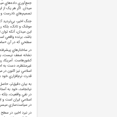
جمع‌آوري داده‌هاي ميدا
ميدان. اگر هر يک از 
تصميم‌هاي نادرست و ت
جنگ اخير، بي‌ترديد آغ
موشک و تانک، بلکه رو
اين ميدان، آنکه توان 
باشد، برنده واقعي است
سطحي که در آن «سامان
در ساختارهاي پيشرفته 
نشانه ضعف نيست، بلک
کشورهاست. آمريکا، رو
غيرمنتظره، دست به اصل
اسلامي نيز اکنون در مو
قدرت نرم‌افزاري خود به
نيانجامد، خود به آستان
در نفي واقعيت، بلکه 
اسلامي ايران است و ا
در سياست‌سازي ميسر
در نبرد اخير، در سطح 