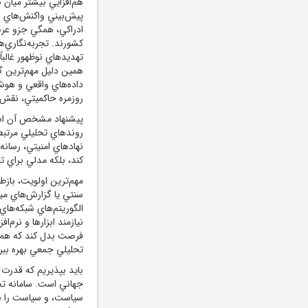
هم‌افزايي بيشتر ميان ن
پيش‌بيني واکنش‌هاي اف
ادراکي، همگي جزو عرص
کشورند. تجربه‌نگاري‌ه
تهديدهاي نوظهور غالبا
همين دليل مهم‌ترين گا
داده‌هاي واقعي و هوش 
روزمره حاکميتي، نقش‌
پيشنهاد مشخص آن است 
روندهاي تحليلي مرتبط 
نهادهاي امنيتي، رسان
کند، بلکه مدلي براي ت
مهم‌ترين اولويت، بازط
سنتي يا گزارش‌هاي مي
الگوريتم‌هاي شبکه‌هاي 
نيازمند ابزارها و نرم‌ا
فرصت بدل کند که هم ب
تحليلي جمعي بهره ببرد
بايد بپذيريم که قدرت 
جهاني است. سامانه تح
سياست، و سياست را به 