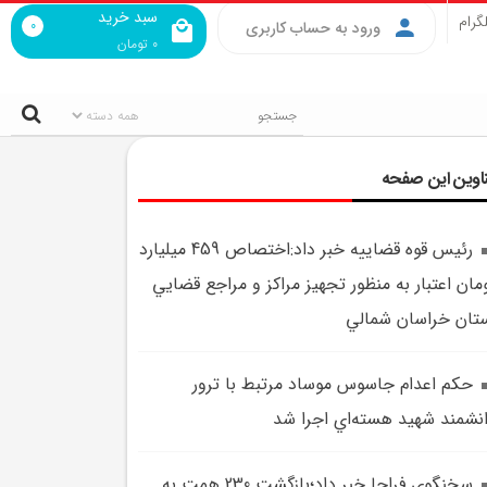
سبد خرید
گرام
0
ورود به حساب کاربری
0
تومان
اوین این صفحه
رئيس قوه قضاييه خبر داد:اختصاص 459 ميليارد
مان اعتبار به منظور تجهيز مراکز و مراجع قضايي
تان خراسان شمالي
حکم اعدام جاسوس موساد مرتبط با ترور
نشمند شهيد هسته‌اي اجرا شد
سخنگوي فراجا خبر داد؛بازگشت 230 همت به