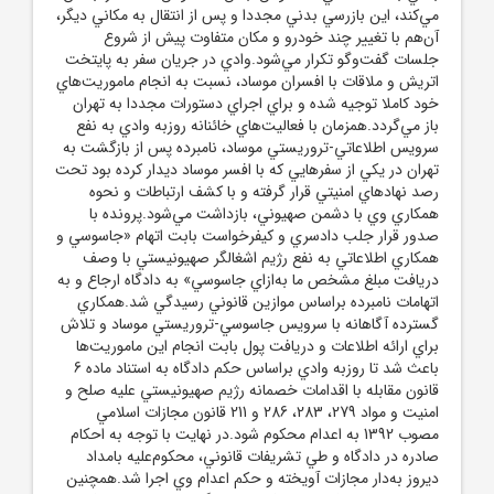
مي‌کند، اين بازرسي بدني مجددا و پس از انتقال به مکاني ديگر،
آن‌هم با تغيير چند خودرو و مکان متفاوت پيش از شروع
جلسات گفت‌و‌گو تکرار مي‌شود.وادي در جريان سفر به پايتخت
اتريش و ملاقات با افسران موساد، نسبت به انجام ماموريت‌هاي
خود کاملا توجيه شده و براي اجراي دستورات مجددا به تهران
باز مي‌گردد.همزمان با فعاليت‌هاي خائنانه روزبه وادي به نفع
سرويس اطلاعاتي-تروريستي موساد، نامبرده پس از بازگشت به
تهران در يکي از سفر‌هايي که با افسر موساد ديدار کرده بود تحت
رصد نهاد‌هاي امنيتي قرار گرفته و با کشف ارتباطات و نحوه
همکاري وي با دشمن صهيوني، بازداشت مي‌شود.پرونده با
صدور قرار جلب دادسري و کيفرخواست بابت اتهام «جاسوسي و
همکاري اطلاعاتي به نفع رژيم اشغالگر صهيونيستي با وصف
دريافت مبلغ مشخص ما به‌ازاي جاسوسي» به دادگاه ارجاع و به
اتهامات نامبرده براساس موازين قانوني رسيدگي شد.همکاري
گسترده آگاهانه با سرويس جاسوسي-تروريستي موساد و تلاش
براي ارائه اطلاعات و دريافت پول بابت انجام اين ماموريت‌ها
باعث شد تا روزبه وادي براساس حکم دادگاه به استناد ماده 6
قانون مقابله با اقدامات خصمانه رژيم صهيونيستي عليه صلح و
امنيت و مواد 279، 283، 286 و 211 قانون مجازات اسلامي
مصوب 1392 به اعدام محکوم شود.در نهايت با توجه به احکام
صادره در دادگاه و طي تشريفات قانوني، محکوم‌عليه بامداد
ديروز به‌دار مجازات آويخته و حکم اعدام وي اجرا شد.همچنين