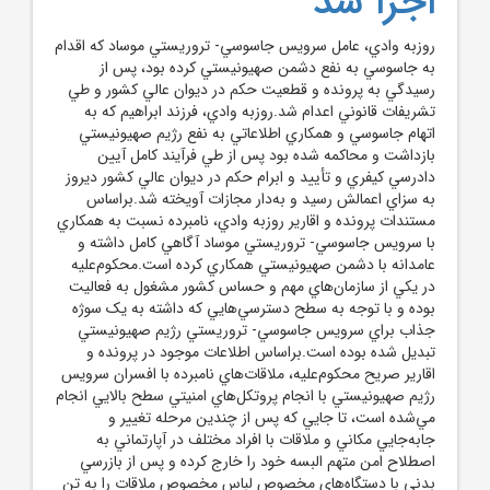
اجرا شد
روزبه وادي، عامل سرويس جاسوسي- تروريستي موساد که اقدام
به جاسوسي به نفع دشمن صهيونيستي کرده بود، پس از
رسيدگي به پرونده و قطعيت حکم در ديوان عالي کشور و طي
تشريفات قانوني اعدام شد.روزبه وادي، فرزند ابراهيم که به
اتهام جاسوسي و همکاري اطلاعاتي به نفع رژيم صهيونيستي
بازداشت و محاکمه شده بود پس از طي فرآيند کامل آيين
دادرسي کيفري و تأييد و ابرام حکم در ديوان عالي کشور ديروز
به سزاي اعمالش رسيد و به‌دار مجازات آويخته شد.براساس
مستندات پرونده و اقارير روزبه وادي، نامبرده نسبت به همکاري
با سرويس جاسوسي- تروريستي موساد آگاهي کامل داشته و
عامدانه با دشمن صهيونيستي همکاري کرده است.محکوم‌عليه
در يکي از سازمان‌هاي مهم و حساس کشور مشغول به فعاليت
بوده و با توجه به سطح دسترسي‌هايي که داشته به يک سوژه
جذاب براي سرويس جاسوسي- تروريستي رژيم صهيونيستي
تبديل شده بوده است.براساس اطلاعات موجود در پرونده و
اقارير صريح محکوم‌عليه، ملاقات‌هاي نامبرده با افسران سرويس
رژيم صهيونيستي با انجام پروتکل‌هاي امنيتي سطح بالايي انجام
مي‌شده است، تا جايي که پس از چندين مرحله تغيير و
جابه‌جايي مکاني و ملاقات با افراد مختلف در آپارتماني به
اصطلاح امن متهم البسه خود را خارج کرده و پس از بازرسي
بدني با دستگاه‌هاي مخصوص لباس مخصوص ملاقات را به تن