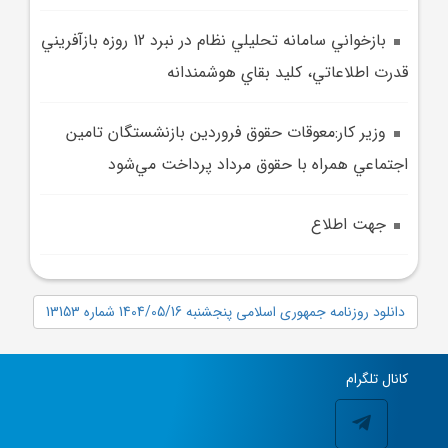
بازخواني سامانه تحليلي نظام در نبرد 12 روزه بازآفريني
قدرت اطلاعاتي، کليد بقاي هوشمندانه
وزير کار:معوقات حقوق فروردين بازنشستگان تامين
اجتماعي همراه با حقوق مرداد پرداخت مي‌شود
جهت اطلاع
دانلود روزنامه جمهوری اسلامی پنجشنبه 1404/05/16 شماره 13153
کانال تلگرام