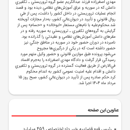
مهدي اصغرزاده فرزند عبدالکريم عضو گروه تروريستي ـ تکفيري
داعش که در سوريه و عراق آموزش‌هاي نظامي ديده بود و قصد
انجام عمليات تروريستي در داخل کشور را داشت، پس از طي
روال قانوني و تأييد در ديوان‌عالي کشور، به‌دار مجازات آويخته
شد.محکوم‌عليه با نام‌هاي مستعار «ابوخالد» و «حسام» پس از
گرايش به گروه‌هاي تکفيري ـ تروريستي به سوريه رفته و در
مقر‌هاي داعش آموزش‌هاي نظامي و عقيدتي را گذرانده بود.
نامبرده در دوران حضور خود در سوريه در مناطق جنگي نيز
حضور داشته است که در يکي از درگيري‌ها مجروح
مي‌شود.پرونده طبق موازين قانوني و حضور وکيل متهم مورد
رسيدگي قرار گرفت و دادگاه مهدي اصغرزاده را به‌جرم افساد
في‌الارض از طريق فعاليت گسترده در گروه تروريستي و تکفيري
داعش و اقدام عليه امنيت عمومي کشور به اعدام محکوم
کرد.حکم صادره پس از تأييد در ديوان‌عالي کشور، صبح روز 15
مرداد ماه 1404 اجرا شد.
عناوین این صفحه
رئيس قوه قضاييه خبر داد:اختصاص 459 ميليارد