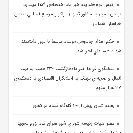
رئيس قوه قضاييه خبر داد:اختصاص 459 ميليارد
تومان اعتبار به منظور تجهيز مراکز و مراجع قضايي استان
خراسان شمالي
حکم اعدام جاسوس موساد مرتبط با ترور دانشمند
شهيد هسته‌اي اجرا شد
سخنگوي فراجا خبر داد؛بازگشت 230 همت به بيت
المال و ضربه‌اي مهلک به اخلالگران اقتصادي با دستگيري
37 هزار متهم
بسته شدن بيش از 100 گلوگاه فساد در کشور
عضو هيات رئيسه شوراي شهر عنوان کرد لزوم تجهيز
سازمان آتش‌نشاني تهران به سگ‌هاي زنده ياب