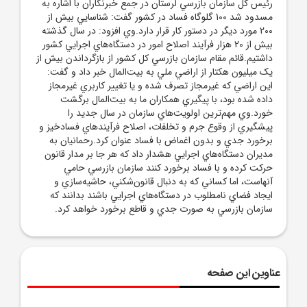
رئيس کل سازمان بازرسي لرستان در جمع خبرنگاران با اشاره به
مسدود شد 100 گلوگاه فساد در کشور گفت: شناسايي بيش از
200 مورد ديگر در دستور کار قرار دارد.وي افزود: در سال گذشته
بيش از 20 هزار فرآيند اصلاح امور در دستگاه‌هاي اجرايي کشور
داشتيم.قائم مقام سازمان بازرسي کل کشور از بازگرداندن بيش از
يک ميليون هکتار از اراضي ملي به بيت‌المال خبر داد و گفت:
اين اراضي که غيرمجاز تصرف شده و يا تغيير کاربري غيرمجاز
داده شده بود، با پيگيري همکاران ما به بيت‌المال برگشت
خورد.وي مهم‌ترين اولويت‌هاي سازمان در سال جديد را
پيشگيري از وقوع جرم و تخلفات، اصلاح فرآيند‌هاي فسادخيز و
برخورد جدي و بدون اغماض با فساد عنوان کرد.رحمانيان به
مديران دستگاه‌هاي اجرايي هشدار داد که هر جا بر مدار قانون
حرکت کرده و با فساد برخورد کنند سازمان بازرسي حامي
آنهاست، اما کساني که به دنبال قانون‌شکني، حاشيه‌سازي و
ايجاد فضاي نامطلوب در دستگاه‌هاي اجرايي باشند بدانند که
سازمان بازرسي به صورت جدي و قاطع برخورد خواهد کرد.
عناوین این صفحه