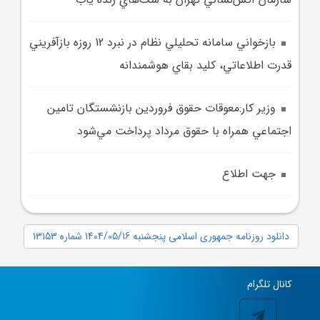
بازخواني سامانه تحليلي نظام در نبرد 12 روزه بازآفريني
قدرت اطلاعاتي، کليد بقاي هوشمندانه
وزير کار:معوقات حقوق فروردين بازنشستگان تامين
اجتماعي همراه با حقوق مرداد پرداخت مي‌شود
جهت اطلاع
دانلود روزنامه جمهوری اسلامی پنجشنبه 1404/05/16 شماره 13153
کانال تلگرام