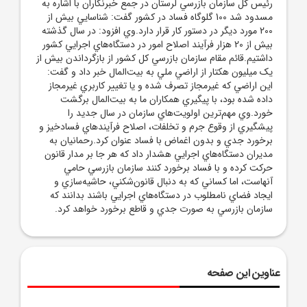
رئيس کل سازمان بازرسي لرستان در جمع خبرنگاران با اشاره به
مسدود شد 100 گلوگاه فساد در کشور گفت: شناسايي بيش از
200 مورد ديگر در دستور کار قرار دارد.وي افزود: در سال گذشته
بيش از 20 هزار فرآيند اصلاح امور در دستگاه‌هاي اجرايي کشور
داشتيم.قائم مقام سازمان بازرسي کل کشور از بازگرداندن بيش از
يک ميليون هکتار از اراضي ملي به بيت‌المال خبر داد و گفت:
اين اراضي که غيرمجاز تصرف شده و يا تغيير کاربري غيرمجاز
داده شده بود، با پيگيري همکاران ما به بيت‌المال برگشت
خورد.وي مهم‌ترين اولويت‌هاي سازمان در سال جديد را
پيشگيري از وقوع جرم و تخلفات، اصلاح فرآيند‌هاي فسادخيز و
برخورد جدي و بدون اغماض با فساد عنوان کرد.رحمانيان به
مديران دستگاه‌هاي اجرايي هشدار داد که هر جا بر مدار قانون
حرکت کرده و با فساد برخورد کنند سازمان بازرسي حامي
آنهاست، اما کساني که به دنبال قانون‌شکني، حاشيه‌سازي و
ايجاد فضاي نامطلوب در دستگاه‌هاي اجرايي باشند بدانند که
سازمان بازرسي به صورت جدي و قاطع برخورد خواهد کرد.
عناوین این صفحه