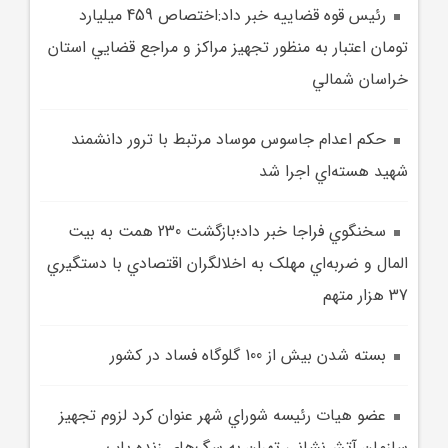
رئيس قوه قضاييه خبر داد:اختصاص 459 ميليارد
تومان اعتبار به منظور تجهيز مراکز و مراجع قضايي استان
خراسان شمالي
حکم اعدام جاسوس موساد مرتبط با ترور دانشمند
شهيد هسته‌اي اجرا شد
سخنگوي فراجا خبر داد؛بازگشت 230 همت به بيت
المال و ضربه‌اي مهلک به اخلالگران اقتصادي با دستگيري
37 هزار متهم
بسته شدن بيش از 100 گلوگاه فساد در کشور
عضو هيات رئيسه شوراي شهر عنوان کرد لزوم تجهيز
سازمان آتش‌نشاني تهران به سگ‌هاي زنده ياب