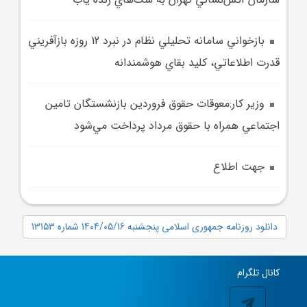
بازخواني سامانه تحليلي نظام در نبرد 12 روزه بازآفريني
قدرت اطلاعاتي، کليد بقاي هوشمندانه
وزير کار:معوقات حقوق فروردين بازنشستگان تامين
اجتماعي همراه با حقوق مرداد پرداخت مي‌شود
جهت اطلاع
دانلود روزنامه جمهوری اسلامی پنجشنبه 1404/05/16 شماره 13153
کانال تلگرام