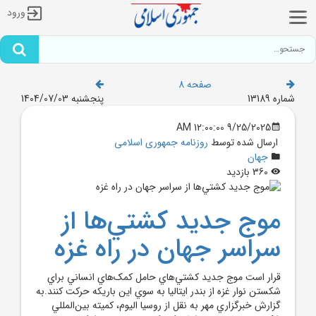
ورود
صفحه 8
شماره 13189
پنجشنبه 1404/07/03
9/25/2025 12:00:00 AM
ارسال شده توسط
روزنامه جمهوری اسلامی
جهان
360 بازدید
موج جديد کشتي‌ها از
سراسر جهان در راه غزه
قرار است موج جديد کشتي‌هاي حامل کمک‌هاي انساني براي
شکستن نوار غزه از بندر ايتاليا به سوي اين باريکه حرکت کنند.به
گزارش خبرگزاري مهر به نقل از روسيا اليوم، کميته بين‌المللي