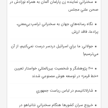
سخنراني نماينده زن پارلمان آلمان به همراه نوزادش در
صحن علني مجلس
نگاه رسانه‌هاي جهان به سخنراني ترامپ:بي‌معني،
پرادعا، فاقد ارزش‌
جولاني: ما براي اسرائيل دردسر درست نمي‌کنيم، از آن
مي‌ترسيم!
200 پژوهشگر و شخصيت بين‌المللي خواستار تعيين
«خط قرمز» در توسعه هوش مصنوعي شدند
شارلاتانيسم در لباس رياست‌ جمهوري
خروج سران کشورها هنگام سخنراني نتانياهو در