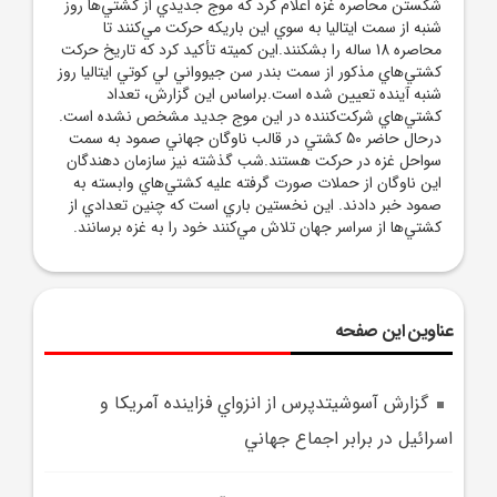
شکستن محاصره غزه اعلام کرد که موج جديدي از کشتي‌ها روز
شنبه از سمت ايتاليا به سوي اين باريکه حرکت مي‌کنند تا
محاصره 18 ساله را بشکنند.اين کميته تأکيد کرد که تاريخ حرکت
کشتي‌هاي مذکور از سمت بندر سن جيوواني لي کوتي ايتاليا روز
شنبه آينده تعيين شده است.براساس اين گزارش، تعداد
کشتي‌هاي شرکت‌کننده در اين موج جديد مشخص نشده است.
درحال حاضر 50 کشتي در قالب ناوگان جهاني صمود به سمت
سواحل غزه در حرکت هستند.شب گذشته نيز سازمان دهندگان
اين ناوگان از حملات صورت گرفته عليه کشتي‌هاي وابسته به
صمود خبر دادند. اين نخستين باري است که چنين تعدادي از
کشتي‌ها از سراسر جهان تلاش مي‌کنند خود را به غزه برسانند.
عناوین این صفحه
گزارش آسوشيتدپرس از انزواي فزاينده آمريکا و
اسرائيل در برابر اجماع جهاني