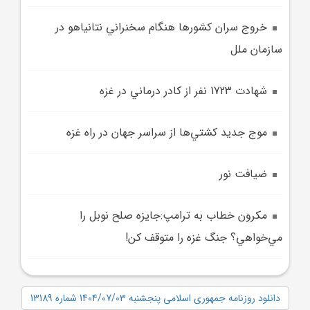
خروج سران کشورها هنگام سخنراني نتانياهو در
سازمان ملل
شهادت 1723 نفر از کادر درماني در غزه
موج جديد کشتي‌ها از سراسر جهان در راه غزه
ضيافت نور
مکرون خطاب به ترامپ:جايزه صلح نوبل را
مي‌خواهي؟ جنگ غزه را متوقف کن!
دانلود روزنامه جمهوری اسلامی پنجشنبه 1404/07/03 شماره 13189