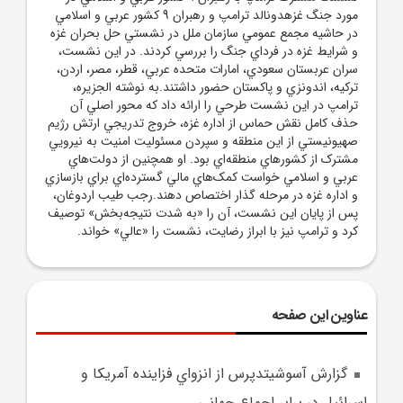
مورد جنگ غزهدونالد ترامپ و رهبران 9 کشور عربي و اسلامي
در حاشيه مجمع عمومي سازمان ملل در نشستي حل بحران غزه
و شرايط غزه در فرداي جنگ را بررسي کردند. در اين نشست،
سران عربستان سعودي، امارات متحده عربي، قطر، مصر، اردن،
ترکيه، اندونزي و پاکستان حضور داشتند.به نوشته الجزيره،
ترامپ در اين نشست طرحي را ارائه داد که محور اصلي آن
حذف کامل نقش حماس از اداره غزه، خروج تدريجي ارتش رژيم
صهيونيستي از اين منطقه و سپردن مسئوليت امنيت به نيرويي
مشترک از کشور‌هاي منطقه‌اي بود. او همچنين از دولت‌هاي
عربي و اسلامي خواست کمک‌هاي مالي گسترده‌اي براي بازسازي
و اداره غزه در مرحله گذار اختصاص دهند.رجب طيب اردوغان،
پس از پايان اين نشست، آن را «به شدت نتيجه‌بخش» توصيف
کرد و ترامپ نيز با ابراز رضايت، نشست را «عالي» خواند.
عناوین این صفحه
گزارش آسوشيتدپرس از انزواي فزاينده آمريکا و
اسرائيل در برابر اجماع جهاني