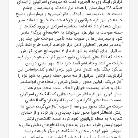
گزارش ايلنا، وي به الجزيره گفت که نيروهاي اسرائيلي از ابتداي
جنگ، 38 بيمارستان را هدف قرار داده‌اند و بيمارستان چشم
«سنت جان»، بيمارستان کودکان «الرانتيسي» و بيمارستان «شيخ
حمد» در شهر غزه هم‌اکنون از چرخه خدمت خارج شده‌اند.منير
البرش هشدار داد که ادامه محاصره اسرائيل بر ورود کمک‌ها از
جمله سوخت به نوار غزه، مي‌تواند به «فاجعه‌اي بزرگ» منجر
شود و بيمارستان‌ها در صورت عدم تأمين سوخت طي چند روز
آينده در معرض تعطيلي کامل قرار خواهند گرفت.طرح اشغالگران
اسرائيلي براي تهاجم به شهر غزه از 3 محورمنابع عبري گزارش
دادند که تانک‌هاي اسرائيلي طبق دستور کار نتانياهو در نوار غزه
حرکت مي‌کنند و نتانياهو قصد دارد تا 15 مهر، يعني دومين
سالگرد جنگ غزه، اشغال کامل شهر غزه را اعلام کند.براساس اين
گزارش‌ها، ارتش اسرائيل از سه محور حمله زميني به شهر غزه را
آغاز مي‌کند: اولين محور از شمال شرقي از محله‌هاي ابواسکندر
النفق و جباليا به‌سمت خيابان الجلاء است. محور دوم هم از
شمال غربي شهر غزه آغاز مي‌شود؛ جايي که تانک‌هاي اسرائيلي
به‌سمت محله‌هاي الکرامه و النصر تا اطراف اردوگاه الشاطي
حرکت مي‌کنند.محور سوم هم از جنوب آغاز مي‌گردد؛ جايي که
ارتش اشغالگر اخيراً محور نفوذ جديدي را باز کرده و از خيابان
شماره 8 به محله تل‌الهوي نفوذ کرده است. تانک‌هاي ارتش
صهيونيستي ظرف سه روز به مجاورت تقاطع‌هاي بخش مالي و
آموزشي شهر غزه در مجاور دانشگاه‌ها در مرکز خواهند رسيد.
نشست مشترک ترامپ با رهبران 9 کشور عربي و اسلامي در