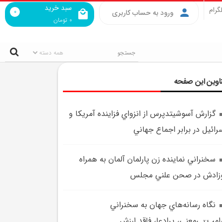
سبد خرید
گرام
0
ورود به حساب کاربری
0
تومان
اوین این صفحه
گزارش آسوشيتدپرس از انزواي فزاينده آمريکا و
رائيل در برابر اجماع جهاني
سخنراني نماينده زن پارلمان آلمان به همراه
زادش در صحن علني مجلس
نگاه رسانه‌هاي جهان به سخنراني
امپ:بي‌معني، پرادعا، فاقد ارزش‌