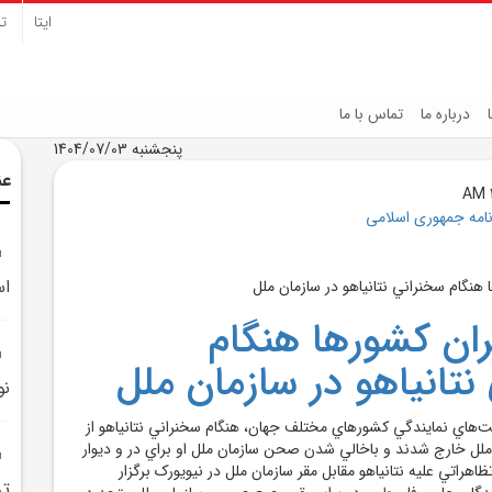
ایتا
تل
درباره ما
تماس با ما
پنجشنبه 1404/07/03
عن
نامه جمهوری اسلامی
اس
ن کشورها هنگام
نتانياهو در سازمان ملل
نو
ت‌هاي نمايندگي کشورهاي مختلف جهان، هنگام سخنراني نتانياهو از
ل خارج شدند و باخالي شدن صحن سازمان ملل او براي در و ديوار
اهراتي عليه نتانياهو مقابل مقر سازمان ملل در نيويورک برگزار
تر