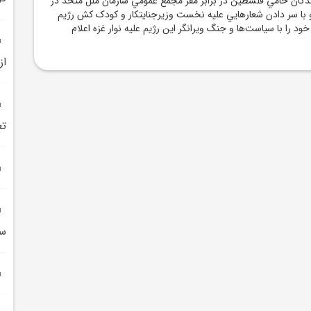
دگان حامي فلسطين در برابر مقر مجمع عمومي سازمان ملل متحد در
 با سر دادن شعار‌هايي عليه نخست ‌وزيرجنايتکار و کودک کش رژيم
 را با سياست‌ها و جنگ ويرانگر اين رژيم عليه نوار غزه اعلام
از
تع
سا