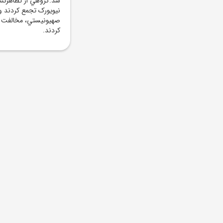
شد.گروهي از تظاهرکنن
نيويورک تجمع کردند و
صهيونيستي، مخالفت خود
کردند.