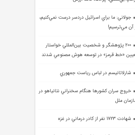
جولاني: ما براي اسرائيل دردسر درست نمي‌کنيم،
 آن مي‌ترسيم!
200 پژوهشگر و شخصيت بين‌المللي خواستار
يين «خط قرمز» در توسعه هوش مصنوعي شدند
شارلاتانيسم در لباس رياست‌ جمهوري
خروج سران کشورها هنگام سخنراني نتانياهو در
زمان ملل
شهادت 1723 نفر از کادر درماني در غزه