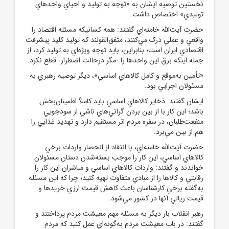
نخستين توصيه ايشان به «توجه به توليد و احياي واحدهاي
توليدي» اختصاص داشت.
حضرت آيت‌الله خامنه‌اي گفتند: همه کسانيکه مسئله اقتصاد را
واقعي و عملي درک مي‌کنند، متَفق‌القولند که توليد کليد پيشرفت
اقتصادي ايران است؛ بنابراين، بايد توجه ويژه‌اي به توليد کرد، از
جمله اينکه برق اين واحدها را -مگر درحالت اضطرار- قطع نکرد.
«تأمين به‌موقع و کامل کالاهاي اساسي»، ديگر توصيه رهبري به
مسئولان اجرايي بود.
ايشان گفتند: ذخاير کالاهاي اساسي بايد کاملاً اطمينان‌بخش
باشد؛ اين کار با از بين بردن گراني‌هاي ناشي از سودجويي
منفعت‌طلبان، در سفره مردم اثر مستقيم دارد و تهديد غذايي را
هم از بين مي‌برد.
حضرت آيت‌الله خامنه‌اي، با انتقاد از انحصار واردات برخي
کالاهاي اساسي، اين کار را موجب بسته‌شدن دستان مسئولان
خواندند و گفتند: واردات کالاهاي اساسي و مباشران اين کار را
رقابتي و کالاها را از مبادي متفاوت تهيه کنيد؛ چرا که اين مسئله
به‌گفته برخي کارشناسان باعث کاهش قيمت ارزي خريدها و
قيمت ريالي آنها در کشور مي‌شود.
رهبر انقلاب بار ديگر به مسئله مهم معيشت مردم پرداختند و
گفتند: در باب معيشت مردم به‌گونه‌اي عمل کنيد که مردم