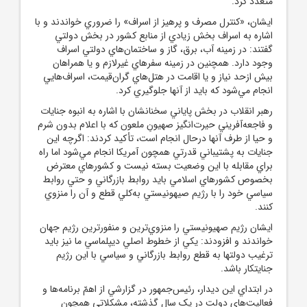
متعدد کرد.
ايشان، «کنترل مصرف و پرهيز از اسراف» را ضروري خواندند و با
اشاره به اسراف بخش زيادي از منابع کشور در بخش دولتي
گفتند: در زمينه آب، برق، گاز و ساختمان‌هاي دولتي اسراف
وجود دارد. همچنين در زمينه سفرهاي غيرلازم و يا همراهان
بيش ازحد نياز و يا اقامت در هتل‌هاي گران‌قيمت، اسراف‌هايي
انجام مي‌شود که بايد از آنها جلوگيري کرد.
رهبر انقلاب در بخش پاياني سخنانشان با اشاره به انبوه جنايات
و فاجعه‌آفريني حيرت‌انگيز صهيونِ ملعون که با اعلام بدون شرم
و حيا از طرف آنها درحال انجام است، تأکيد کردند: اگرچه اين
جنايات به پشتيباني قدرتي همچون آمريکا انجام مي‌شود اما راه
براي مقابله با اين وضعيت بسته نيست و کشورهاي معترض
بخصوص کشورهاي اسلامي بايد روابط بازرگاني و حتي روابط
سياسي خود را با رژيم صيهونيستي به‌کلي قطع و آن را منزوي
کنند.
ايشان رژيم صهيونيستي را منزوي‌ترين و منفورترين رژيم جهان
خواندند و افزودند: يکي از خطوط اصلي ديپلماسي ما نيز بايد
ترغيب دولتها به قطع روابط بازرگاني و سياسي با اين رژيم
جنايتکار باشد.
در ابتداي اين ديدار، رئيس‌جمهور در گزارشي از اهمّ برنامه‌ها و
فعاليت‌هاي دولت در يک سال گذشته، مشکلاتي همچون