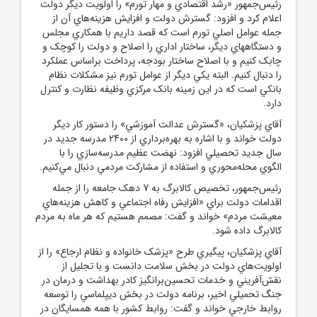
رئيس‌جمهور «رشد اقتصادي و مهار تورم» را اولويت ديگر دولت
اعلام کرد و افزود: گسترش دولت و افزايش هزينه‌هاي آن از
جمله عوامل اصلي تورم است که قصد داريم با همکاري مجلس
و دستگاههاي ديگر، ساختار اداري را اصلاح و دولت را کوچک و
چابک کنيم و با اصلاح ساختار بودجه، پرداخت براساس عملکرد
را دنبال کنيم. البته يکي ديگر از عوامل تورم نيز مشکلات نظام
بانکي است که در اين زمينه بانک مرکزي وظيفه نظارت و کنترل
دارد.
آقاي پزشکيان، «گسترش عدالت آموزشي» را دستور کار ديگر
دولت خواند و با اشاره به بهره‌برداري از 2400 مدرسه جديد در
سال جديد تحصيلي افزود: نهضت عظيم مدرسه‌سازي را با
الگوي محله‌محوري و استفاده از مشارکت مردمي دنبال مي‌کنيم.
رئيس‌جمهور، تخصيص کالابرگ به 7 دهک جامعه را از جمله
اقدامات دولت براي «افزايش رفاه اجتماعي و کاهش هزينه‌هاي
معيشت مردم» خواند و گفت: مصمم هستيم که هر ماه به مردم
کالابرگ داده شود.
آقاي پزشکيان، پيگيري طرح «پزشک خانواده و نظام ارجاع» را از
اولويت‌هاي دولت در بخش سلامت دانست و با تجليل از
نقش‌آفريني و خدمات تحسين‌برانگيز کادر بهداشت و درمان در
جنگ تحميلي اخير، برنامه دولت در بخش ديپلماسي را توسعه
روابط خارجي خواند و گفت: روابط کشور با همه همسايگان در