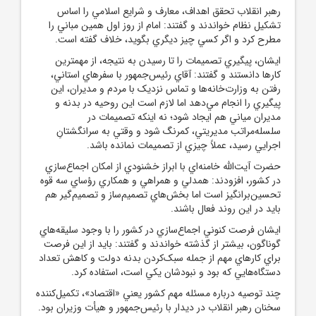
رهبر انقلاب تحقق اهداف، معارف و شرايع اسلامي را اساس
تشکيل نظام خواندند و گفتند: امام از روز اول همين مباني را
مطرح کرد و اگر کسي چيز ديگري بگويد، خلاف گفته است.
ايشان، پيگيري تصميمات را تا رسيدن به نتيجه، از مهمترين
کارها دانستند و گفتند: آقاي رئيس‌جمهور با سفرهاي استاني،
رفتن به وزارت‌خانه‌ها و تماس نزديک با مردم و مديران، اين
پيگيري را انجام مي‌دهد اما لازم است اين روحيه در بدنه و
مديران مياني هم ايجاد شود؛ نه اينکه تصميمات در
سلسله‌مراتب مديريتي، کمرنگ شود و وقتي به سرانگشتانِ
اجرايي رسيد، عملاً چيزي از تصميمات نمانده باشد.
حضرت آيت‌الله خامنه‌اي با ابراز خشنودي از امکان اجماع‌سازي
در کشور، افزودند: همدلي و همراهي و همکاري رؤساي سه قوه
تحسين‌برانگيز است اما بخش‌هاي تصميم‌ساز و تصميم‌گير هم
بايد در اين روند فعال باشند.
ايشان فرصت کنوني اجماع‌سازي در کشور را با وجود سليقه‌هاي
گوناگون، بيشتر از گذشته خواندند و گفتند: بايد از اين فرصت
براي کارهاي مهم از جمله سبک‌کردن بدنه دولت و کاهش تعداد
دستگاه‌هايي که بود و نبودشان يکي است، استفاده کرد.
چند توصيه درباره مسئله مهم کشور يعني «اقتصاد»، تکميل‌کننده
سخنان رهبر انقلاب در ديدار با رئيس‌جمهور و هيأت وزيران بود.