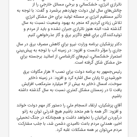
ناترازي انرژي، خشکسالي و برخي مسائل خارجي را از
چالش‌هاي سال اول دولت چهاردهم برشمرد و گفت: با توجه به
تأثير مستقيم انرژي بر مسئله توليد براي حل مشکل انرژي
تلاش زيادي کرديم که منجر به بهبود وضعيت نسبت به سال
گذشته شد؛ البته هنوز ناترازي جبران نشده و بايد از مردم و
توليدکنندگان براي قطع ناگزير برق و گاز عذرخواهي کنيم.
دکتر پزشکيان برنامه وزارت نيرو براي کاهش مصرف برق در سال
جاري را مؤثر دانست و افزود: در زمينه آب با توجه به پيش‌بيني
استمرار خشکسالي، تيم‌هاي کارشناسي از اساتيد برجسته براي
حل مشکل شکل گرفته است.
رئيس‌جمهور به برنامه دولت براي نصب 7 هزار مگاوات برق
خورشيدي تا پايان سال اشاره کرد و افزود: در زمينه ذخاير
سوخت، امسال ذخاير به بيش از 3 ميليارد مترمکعب افزايش
يافت تا در زمستان مشکل کمتري نسبت به سال گذشته داشته
باشيم.
آقاي پزشکيان، ارتقاء انسجام ملي را دستور کار مهم دولت خواند
و افزود: اگر همه با هم متحد باشيم هيچ قدرتي توان به زانو
درآوردن ايرانيان را نخواهد داشت و همچنانکه در جنگ تحميلي
اخير، همدلي مردم باعث نااميدي دشمن شد، با جلب مشارکت
مردم مي‌توان بر همه مشکلات غلبه کرد.