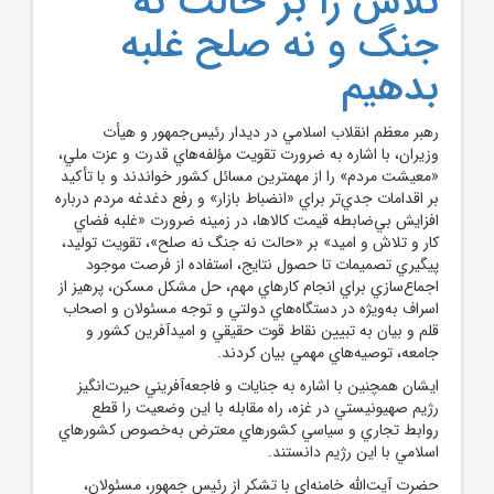
تلاش را بر حالت نه
جنگ و نه صلح غلبه
بدهيم
رهبر معظم انقلاب اسلامي در ديدار رئيس‌جمهور و هيأت
وزيران، با اشاره به ضرورت تقويت مؤلفه‌هاي قدرت و عزت ملي،
«معيشت مردم» را از مهمترين مسائل کشور خواندند و با تأکيد
بر اقدامات جدي‌تر براي «انضباط بازار» و رفع دغدغه مردم درباره
افزايش بي‌ضابطه قيمت کالاها، در زمينه ضرورت «غلبه فضاي
کار و تلاش و اميد» بر «حالت نه جنگ نه صلح»، تقويت توليد،
پيگيري تصميمات تا حصول نتايج، استفاده از فرصت موجود
اجماع‌سازي براي انجام کارهاي مهم، حل مشکل مسکن، پرهيز از
اسراف به‌ويژه در دستگاه‌هاي دولتي و توجه مسئولان و اصحاب
قلم و بيان به تبيين نقاط قوت حقيقي و اميدآفرين کشور و
جامعه، توصيه‌هاي مهمي بيان کردند.
ايشان همچنين با اشاره به جنايات و فاجعه‌آفريني حيرت‌انگيز
رژيم صهيونيستي در غزه، راه مقابله با اين وضعيت را قطع
روابط تجاري و سياسي کشورهاي معترض به‌خصوص کشورهاي
اسلامي با اين رژيم دانستند.
حضرت آيت‌الله خامنه‌اي با تشکر از رئيس جمهور، مسئولان،