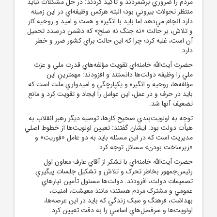
مردم را ضروري برشمردند و تأکيد کردند: در حل مشکلات نبايد
منتظر تحولات بيروني بود؛ البته هرکس وظيفه‌اي در اين زمينه
دارد انجام مي‌دهد اما بايد با انگيزه و همت و اميد و روحيه کار
و تلاش، بر حالت «نه جنگ نه صلح» که دشمن درصدد تحميل
آن است، غلبه کرد؛ چرا که اين حالت براي کشور ضرر و خطر
دارد.
حضرت آيت‌الله خامنه‌اي تقويت مؤلفه‌هاي قدرت ملي و عزت
ملي را وظيفه دولت‌ها دانستند و افزودند: مهمترينِ اين
مؤلفه‌ها، روحيه و انگيزه و يکپارچگي و اميدواري ملت است که
بايد در حرف و در عمل، اين عوامل را ايجاد و تقويت کرد و مانع
تضعيف آنها شد.
توجه به اولويت‌بندي صحيح کارها، توصيه ديگر رهبر انقلاب به
هيأت دولت بود. ايشان گفتند: تعيين اولويت‌ها از خطوط اصلي
مديريت است که در اين مسئله بايد به دو عامل «فوريت» و
«زيرساخت بودن» مسائل توجه کرد.
حضرت آيت‌الله خامنه‌اي با تشکر از آقاي عارف معاون اول
رئيس‌جمهور بخاطر تحرک و تلاش و تشکيل جلسات پيگيري
تصميمات دولت، افزودند: دولت‌ها مسئول تأمين نيازهاي
عمومي و مشترک مردم هستند؛ مانند معيشت، امنيت،
بهداشت، فرهنگ و سبک زندگي که بايد در اين عرصه‌ها،
اولويت‌ها و سرفصل‌هاي اساسي را به دقت تعيين کرد.