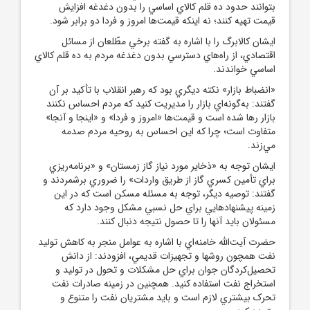
بتوانند حدود ده قلم کالاي اساسي را بدون دغدغه افزايش
قيمت تهيه کنند؛ نه اينکه قيمت‌ها امروز و فردا دو برابر شود.
ايشان کالابرگ را با اشاره به گفته برخي مطّلعان از مسائل
اقتصادي، از راه‌هاي دسترسي بدون دغدغه مردم به ده قلم کالاي
اساسي خواندند.
«انضباط بازار» نکته ديگري بود که رهبر انقلاب با تأکيد بر آن
گفتند: به‌گونه‌اي بازار را مديريت کنيد که مردم احساس نکنند
بازار رها شده است و قيمت‌ها «امروز و فردا» و «اينجا و آنجا»
متفاوت است؛ چرا که اين احساس به روحيه مردم صدمه
مي‌زند.
ايشان توجه به «ذخاير مورد نياز گاز زمستان» و «برنامه‌ريزي
براي تأمين کسري گاز از طريق واردات» را ضروري برشمردند و
گفتند: توصيه ديگر، توجه به مسئله مسکن است که در اين
زمينه پيشنهادهايي براي حل نسبي مشکل وجود دارد که
مسئولان بايد آنها را تا حصول نتيجه دنبال کنند.
حضرت آيت‌الله خامنه‌اي با اشاره به عوامل منجر به کاهش توليد
نفت همچون روشها و تجهيزات قديمي، افزودند: از دانش
تحصيل‌کردگان جوان براي حل مشکلات و تحول در توليد و
استخراج نفت استفاده کنيد. همچنين در زمينه صادرات نفت
تحرک بيشتري لازم است و بايد مشتريان نفت را متنوع و