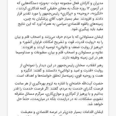
مديران و کارکنان فعال مجموعه دولت -به‌ويژه دستگاه‌هايي که
در آزمون 12 روزه جنگ به معناي حقيقي کلمه فداکاري کردند-،
«انگيزه»، «روحيه» و «پرکاري» رئيس‌جمهور را مورد تقدير قرار
دادند و افزودند: سفر بسيار خوب آقاي پزشکيان به چين،
زمينه‌هاي بالقوه اقتصادي-سياسي به همراه آورد که اين نتايج
مفيد بايد پيگيري شود.
ايشان مسئولاني که با مردم حرف مي‌زنند و اصحاب قلم و بيان
را به «روايت قدرت، قوت و تشريح امکانات فراوان کشور» و
«پرهيز از روايت ضعف و ناتواني» توصيه کردند و افزودند:
علاوه بر مسئولان و اصحاب قلم و بيان، مطبوعات و صداوسيما
هم در اين زمينه وظيفه دارند.
رهبر انقلاب، سخنان رئيس‌جمهور در اين ديدار را نمونه‌اي از
روايت «قدرت و اميد و توانايي» دانستند و گفتند: انگيزه و
همت و روحيه قوي، زمينه‌ساز تحقق خواسته‌ها و اهداف است.
حضرت آيت‌الله خامنه‌اي با اشاره به لزوم بهره‌گيري از هر ساعتِ
فرصت گذراي خدمت به مردم، گفتند: اگر فرصت خدمت را قدر
بدانيم و با پرهيز از کم‌کاري و موازي‌کاري، سرگرم مسائل متفرقه
نشويم، مشکلات، نه در درازمدت بلکه در ميان‌مدت، حتماً حل
خواهد شد.
ايشان اقدامات بسيار جدي‌تر در عرصه اقتصادي و معيشت