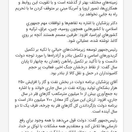
زمينه‌هاي مختلف بهتر از گذشته است و با تقويت اين روابط و
همکاري‌ها، تصور اروپا و آمريکا مبني بر متوقف کردن ما با تحريم
راه به جايي نخواهد برد.
دکتر پزشکيان با اشاره به تفاهم‌ها و توافقات مهم جمهوري
اسلامي با کشورهايي همچون روسيه، چين، عراق، ترکيه و
کشورهاي اوراسيا، افزود: طرفين مصمم هستند آنچه بر روي
کاغذ نوشته شده، عملياتي شود.
رئيس‌جمهور توسعه زيرساخت‌هاي حياتي با تکيه بر تکميل
کريدورهاي اساسي و تکميل بنادر و آزادراه‌ها را مورد توجه دولت
دانست و با تأکيد بر تکميل راه‌آهن زاهدان به چابهار تا پايان
سال گفت: از نقاط درخشان جنگ اخير، فعاليت پر حجم
کاميونداران در حمل و نقل کالا از بنادر بود.
آقاي پزشکيان برنامه دولت در بخش نفت و گاز را افزايش 250
هزار بشکه‌اي توليد روزانه نفت در سال جاري خواند و با اشاره
به جمع‌آوري بيش از 10 ميليون مترمکعب گازهاي فِلر در سال
جاري، افزود: ارزش اين ميزان گاز معادل 700 ميليون دلار است و
برنامه دولت بازگرداندن کل گازهاي فلر به چرخه، ظرف يک تا دو
سال آينده است.
رئيس‌جمهور گفت: دولت قول مي‌دهد با همه وجود براي رفع
نارسايي‌ها تلاش کند و معتقديم همه مشکلات با توکل بر خدا،