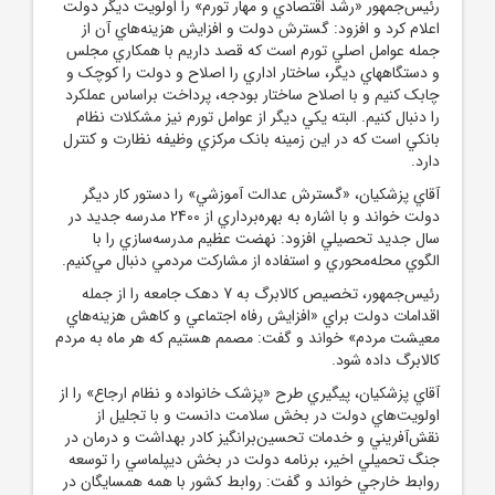
رئيس‌جمهور «رشد اقتصادي و مهار تورم» را اولويت ديگر دولت
اعلام کرد و افزود: گسترش دولت و افزايش هزينه‌هاي آن از
جمله عوامل اصلي تورم است که قصد داريم با همکاري مجلس
و دستگاههاي ديگر، ساختار اداري را اصلاح و دولت را کوچک و
چابک کنيم و با اصلاح ساختار بودجه، پرداخت براساس عملکرد
را دنبال کنيم. البته يکي ديگر از عوامل تورم نيز مشکلات نظام
بانکي است که در اين زمينه بانک مرکزي وظيفه نظارت و کنترل
دارد.
آقاي پزشکيان، «گسترش عدالت آموزشي» را دستور کار ديگر
دولت خواند و با اشاره به بهره‌برداري از 2400 مدرسه جديد در
سال جديد تحصيلي افزود: نهضت عظيم مدرسه‌سازي را با
الگوي محله‌محوري و استفاده از مشارکت مردمي دنبال مي‌کنيم.
رئيس‌جمهور، تخصيص کالابرگ به 7 دهک جامعه را از جمله
اقدامات دولت براي «افزايش رفاه اجتماعي و کاهش هزينه‌هاي
معيشت مردم» خواند و گفت: مصمم هستيم که هر ماه به مردم
کالابرگ داده شود.
آقاي پزشکيان، پيگيري طرح «پزشک خانواده و نظام ارجاع» را از
اولويت‌هاي دولت در بخش سلامت دانست و با تجليل از
نقش‌آفريني و خدمات تحسين‌برانگيز کادر بهداشت و درمان در
جنگ تحميلي اخير، برنامه دولت در بخش ديپلماسي را توسعه
روابط خارجي خواند و گفت: روابط کشور با همه همسايگان در