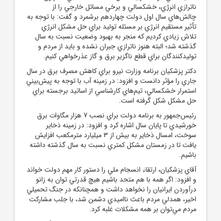
ناترازي انرژي، خشکسالي و برخي مسائل خارجي را از
چالش‌هاي سال اول دولت چهاردهم برشمرد و گفت: با توجه به
تأثير مستقيم انرژي بر مسئله توليد براي حل مشکل انرژي
تلاش زيادي کرديم که منجر به بهبود وضعيت نسبت به سال
گذشته شد؛ البته هنوز ناترازي جبران نشده و بايد از مردم و
توليدکنندگان براي قطع ناگزير برق و گاز عذرخواهي کنيم.
دکتر پزشکيان برنامه وزارت نيرو براي کاهش مصرف برق در سال
جاري را مؤثر دانست و افزود: در زمينه آب با توجه به پيش‌بيني
استمرار خشکسالي، تيم‌هاي کارشناسي از اساتيد برجسته براي
حل مشکل شکل گرفته است.
رئيس‌جمهور به برنامه دولت براي نصب 7 هزار مگاوات برق
خورشيدي تا پايان سال اشاره کرد و افزود: در زمينه ذخاير
سوخت، امسال ذخاير به بيش از 3 ميليارد مترمکعب افزايش
يافت تا در زمستان مشکل کمتري نسبت به سال گذشته داشته
باشيم.
آقاي پزشکيان، ارتقاء انسجام ملي را دستور کار مهم دولت خواند
و افزود: اگر همه با هم متحد باشيم هيچ قدرتي توان به زانو
درآوردن ايرانيان را نخواهد داشت و همچنانکه در جنگ تحميلي
اخير، همدلي مردم باعث نااميدي دشمن شد، با جلب مشارکت
مردم مي‌توان بر همه مشکلات غلبه کرد.