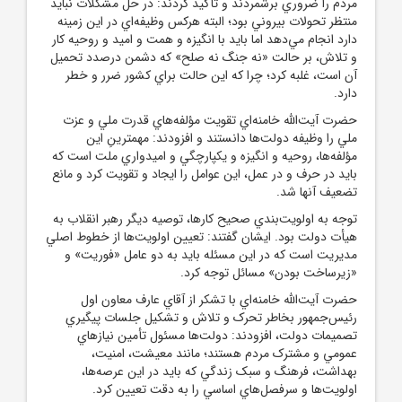
مردم را ضروري برشمردند و تأکيد کردند: در حل مشکلات نبايد
منتظر تحولات بيروني بود؛ البته هرکس وظيفه‌اي در اين زمينه
دارد انجام مي‌دهد اما بايد با انگيزه و همت و اميد و روحيه کار
و تلاش، بر حالت «نه جنگ نه صلح» که دشمن درصدد تحميل
آن است، غلبه کرد؛ چرا که اين حالت براي کشور ضرر و خطر
دارد.
حضرت آيت‌الله خامنه‌اي تقويت مؤلفه‌هاي قدرت ملي و عزت
ملي را وظيفه دولت‌ها دانستند و افزودند: مهمترينِ اين
مؤلفه‌ها، روحيه و انگيزه و يکپارچگي و اميدواري ملت است که
بايد در حرف و در عمل، اين عوامل را ايجاد و تقويت کرد و مانع
تضعيف آنها شد.
توجه به اولويت‌بندي صحيح کارها، توصيه ديگر رهبر انقلاب به
هيأت دولت بود. ايشان گفتند: تعيين اولويت‌ها از خطوط اصلي
مديريت است که در اين مسئله بايد به دو عامل «فوريت» و
«زيرساخت بودن» مسائل توجه کرد.
حضرت آيت‌الله خامنه‌اي با تشکر از آقاي عارف معاون اول
رئيس‌جمهور بخاطر تحرک و تلاش و تشکيل جلسات پيگيري
تصميمات دولت، افزودند: دولت‌ها مسئول تأمين نيازهاي
عمومي و مشترک مردم هستند؛ مانند معيشت، امنيت،
بهداشت، فرهنگ و سبک زندگي که بايد در اين عرصه‌ها،
اولويت‌ها و سرفصل‌هاي اساسي را به دقت تعيين کرد.