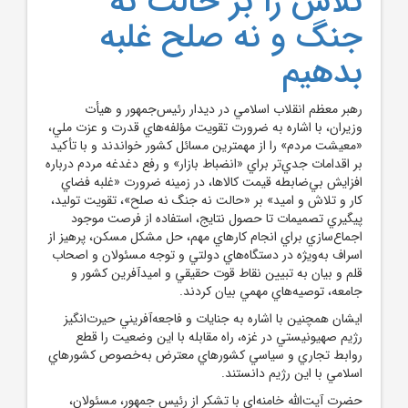
تلاش را بر حالت نه
جنگ و نه صلح غلبه
بدهيم
رهبر معظم انقلاب اسلامي در ديدار رئيس‌جمهور و هيأت
وزيران، با اشاره به ضرورت تقويت مؤلفه‌هاي قدرت و عزت ملي،
«معيشت مردم» را از مهمترين مسائل کشور خواندند و با تأکيد
بر اقدامات جدي‌تر براي «انضباط بازار» و رفع دغدغه مردم درباره
افزايش بي‌ضابطه قيمت کالاها، در زمينه ضرورت «غلبه فضاي
کار و تلاش و اميد» بر «حالت نه جنگ نه صلح»، تقويت توليد،
پيگيري تصميمات تا حصول نتايج، استفاده از فرصت موجود
اجماع‌سازي براي انجام کارهاي مهم، حل مشکل مسکن، پرهيز از
اسراف به‌ويژه در دستگاه‌هاي دولتي و توجه مسئولان و اصحاب
قلم و بيان به تبيين نقاط قوت حقيقي و اميدآفرين کشور و
جامعه، توصيه‌هاي مهمي بيان کردند.
ايشان همچنين با اشاره به جنايات و فاجعه‌آفريني حيرت‌انگيز
رژيم صهيونيستي در غزه، راه مقابله با اين وضعيت را قطع
روابط تجاري و سياسي کشورهاي معترض به‌خصوص کشورهاي
اسلامي با اين رژيم دانستند.
حضرت آيت‌الله خامنه‌اي با تشکر از رئيس جمهور، مسئولان،