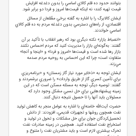
بتوانند حدود ده قلم کالاي اساسي را بدون دغدغه افزايش
قيمت تهيه کنند؛ نه اينکه قيمت‌ها امروز و فردا دو برابر شود.
ايشان کالابرگ را با اشاره به گفته برخي مطّلعان از مسائل
اقتصادي، از راه‌هاي دسترسي بدون دغدغه مردم به ده قلم کالاي
اساسي خواندند.
«انضباط بازار» نکته ديگري بود که رهبر انقلاب با تأکيد بر آن
گفتند: به‌گونه‌اي بازار را مديريت کنيد که مردم احساس نکنند
بازار رها شده است و قيمت‌ها «امروز و فردا» و «اينجا و آنجا»
متفاوت است؛ چرا که اين احساس به روحيه مردم صدمه
مي‌زند.
ايشان توجه به «ذخاير مورد نياز گاز زمستان» و «برنامه‌ريزي
براي تأمين کسري گاز از طريق واردات» را ضروري برشمردند و
گفتند: توصيه ديگر، توجه به مسئله مسکن است که در اين
زمينه پيشنهادهايي براي حل نسبي مشکل وجود دارد که
مسئولان بايد آنها را تا حصول نتيجه دنبال کنند.
حضرت آيت‌الله خامنه‌اي با اشاره به عوامل منجر به کاهش توليد
نفت همچون روشها و تجهيزات قديمي، افزودند: از دانش
تحصيل‌کردگان جوان براي حل مشکلات و تحول در توليد و
استخراج نفت استفاده کنيد. همچنين در زمينه صادرات نفت
تحرک بيشتري لازم است و بايد مشتريان نفت را متنوع و