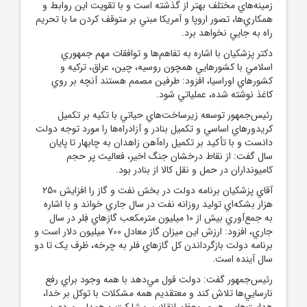
زمينه‌هاي مختلف بهتر از گذشته است و با تقويت اين روابط و
همکاري‌ها، تصور اروپا و آمريکا مبني بر متوقف کردن ما با تحريم
راه به جايي نخواهد برد.
دکتر پزشکيان با اشاره به تفاهم‌ها و توافقات مهم جمهوري
اسلامي با کشورهايي همچون روسيه، چين، عراق، ترکيه و
کشورهاي اوراسيا، افزود: طرفين مصمم هستند آنچه بر روي
کاغذ نوشته شده، عملياتي شود.
رئيس‌جمهور توسعه زيرساخت‌هاي حياتي با تکيه بر تکميل
کريدورهاي اساسي و تکميل بنادر و آزادراه‌ها را مورد توجه دولت
دانست و با تأکيد بر تکميل راه‌آهن زاهدان به چابهار تا پايان
سال گفت: از نقاط درخشان جنگ اخير، فعاليت پر حجم
کاميونداران در حمل و نقل کالا از بنادر بود.
آقاي پزشکيان برنامه دولت در بخش نفت و گاز را افزايش 250
هزار بشکه‌اي توليد روزانه نفت در سال جاري خواند و با اشاره
به جمع‌آوري بيش از 10 ميليون مترمکعب گازهاي فِلر در سال
جاري، افزود: ارزش اين ميزان گاز معادل 700 ميليون دلار است و
برنامه دولت بازگرداندن کل گازهاي فلر به چرخه، ظرف يک تا دو
سال آينده است.
رئيس‌جمهور گفت: دولت قول مي‌دهد با همه وجود براي رفع
نارسايي‌ها تلاش کند و معتقديم همه مشکلات با توکل بر خدا،