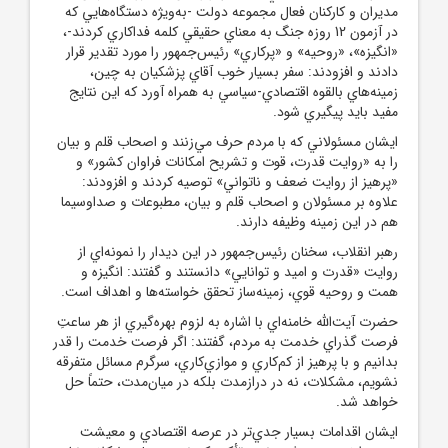
مديران و کارکنان فعال مجموعه دولت -به‌ويژه دستگاه‌هايي که
در آزمون 12 روزه جنگ به معناي حقيقي کلمه فداکاري کردند-،
«انگيزه»، «روحيه» و «پرکاري» رئيس‌جمهور را مورد تقدير قرار
دادند و افزودند: سفر بسيار خوب آقاي پزشکيان به چين،
زمينه‌هاي بالقوه اقتصادي-سياسي به همراه آورد که اين نتايج
مفيد بايد پيگيري شود.
ايشان مسئولاني که با مردم حرف مي‌زنند و اصحاب قلم و بيان
را به «روايت قدرت، قوت و تشريح امکانات فراوان کشور» و
«پرهيز از روايت ضعف و ناتواني» توصيه کردند و افزودند:
علاوه بر مسئولان و اصحاب قلم و بيان، مطبوعات و صداوسيما
هم در اين زمينه وظيفه دارند.
رهبر انقلاب، سخنان رئيس‌جمهور در اين ديدار را نمونه‌اي از
روايت «قدرت و اميد و توانايي» دانستند و گفتند: انگيزه و
همت و روحيه قوي، زمينه‌ساز تحقق خواسته‌ها و اهداف است.
حضرت آيت‌الله خامنه‌اي با اشاره به لزوم بهره‌گيري از هر ساعتِ
فرصت گذراي خدمت به مردم، گفتند: اگر فرصت خدمت را قدر
بدانيم و با پرهيز از کم‌کاري و موازي‌کاري، سرگرم مسائل متفرقه
نشويم، مشکلات، نه در درازمدت بلکه در ميان‌مدت، حتماً حل
خواهد شد.
ايشان اقدامات بسيار جدي‌تر در عرصه اقتصادي و معيشت