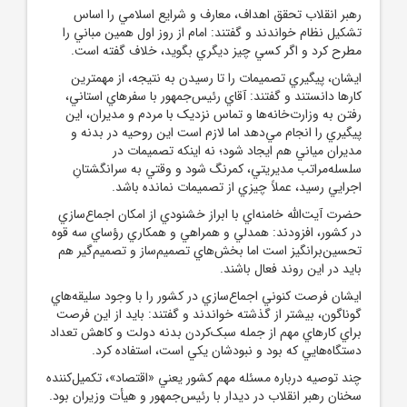
رهبر انقلاب تحقق اهداف، معارف و شرايع اسلامي را اساس
تشکيل نظام خواندند و گفتند: امام از روز اول همين مباني را
مطرح کرد و اگر کسي چيز ديگري بگويد، خلاف گفته است.
ايشان، پيگيري تصميمات را تا رسيدن به نتيجه، از مهمترين
کارها دانستند و گفتند: آقاي رئيس‌جمهور با سفرهاي استاني،
رفتن به وزارت‌خانه‌ها و تماس نزديک با مردم و مديران، اين
پيگيري را انجام مي‌دهد اما لازم است اين روحيه در بدنه و
مديران مياني هم ايجاد شود؛ نه اينکه تصميمات در
سلسله‌مراتب مديريتي، کمرنگ شود و وقتي به سرانگشتانِ
اجرايي رسيد، عملاً چيزي از تصميمات نمانده باشد.
حضرت آيت‌الله خامنه‌اي با ابراز خشنودي از امکان اجماع‌سازي
در کشور، افزودند: همدلي و همراهي و همکاري رؤساي سه قوه
تحسين‌برانگيز است اما بخش‌هاي تصميم‌ساز و تصميم‌گير هم
بايد در اين روند فعال باشند.
ايشان فرصت کنوني اجماع‌سازي در کشور را با وجود سليقه‌هاي
گوناگون، بيشتر از گذشته خواندند و گفتند: بايد از اين فرصت
براي کارهاي مهم از جمله سبک‌کردن بدنه دولت و کاهش تعداد
دستگاه‌هايي که بود و نبودشان يکي است، استفاده کرد.
چند توصيه درباره مسئله مهم کشور يعني «اقتصاد»، تکميل‌کننده
سخنان رهبر انقلاب در ديدار با رئيس‌جمهور و هيأت وزيران بود.