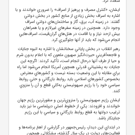
متعدد کرد.
ايشان، «کنترل مصرف و پرهيز از اسراف» را ضروري خواندند و با
اشاره به اسراف بخش زيادي از منابع کشور در بخش دولتي
گفتند: در زمينه آب، برق، گاز و ساختمان‌هاي دولتي اسراف
وجود دارد. همچنين در زمينه سفرهاي غيرلازم و يا همراهان
بيش ازحد نياز و يا اقامت در هتل‌هاي گران‌قيمت، اسراف‌هايي
انجام مي‌شود که بايد از آنها جلوگيري کرد.
رهبر انقلاب در بخش پاياني سخنانشان با اشاره به انبوه جنايات
و فاجعه‌آفريني حيرت‌انگيز صهيونِ ملعون که با اعلام بدون شرم
و حيا از طرف آنها درحال انجام است، تأکيد کردند: اگرچه اين
جنايات به پشتيباني قدرتي همچون آمريکا انجام مي‌شود اما راه
براي مقابله با اين وضعيت بسته نيست و کشورهاي معترض
بخصوص کشورهاي اسلامي بايد روابط بازرگاني و حتي روابط
سياسي خود را با رژيم صيهونيستي به‌کلي قطع و آن را منزوي
کنند.
ايشان رژيم صهيونيستي را منزوي‌ترين و منفورترين رژيم جهان
خواندند و افزودند: يکي از خطوط اصلي ديپلماسي ما نيز بايد
ترغيب دولتها به قطع روابط بازرگاني و سياسي با اين رژيم
جنايتکار باشد.
در ابتداي اين ديدار، رئيس‌جمهور در گزارشي از اهمّ برنامه‌ها و
فعاليت‌هاي دولت در يک سال گذشته، مشکلاتي همچون