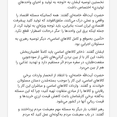
نخستين توصيه ايشان به «توجه به توليد و احياي واحدهاي
توليدي» اختصاص داشت.
حضرت آيت‌الله خامنه‌اي گفتند: همه کسانيکه مسئله اقتصاد را
واقعي و عملي درک مي‌کنند، متَفق‌القولند که توليد کليد پيشرفت
اقتصادي ايران است؛ بنابراين، بايد توجه ويژه‌اي به توليد کرد، از
جمله اينکه برق اين واحدها را -مگر درحالت اضطرار- قطع نکرد.
«تأمين به‌موقع و کامل کالاهاي اساسي»، ديگر توصيه رهبري به
مسئولان اجرايي بود.
ايشان گفتند: ذخاير کالاهاي اساسي بايد کاملاً اطمينان‌بخش
باشد؛ اين کار با از بين بردن گراني‌هاي ناشي از سودجويي
منفعت‌طلبان، در سفره مردم اثر مستقيم دارد و تهديد غذايي را
هم از بين مي‌برد.
حضرت آيت‌الله خامنه‌اي، با انتقاد از انحصار واردات برخي
کالاهاي اساسي، اين کار را موجب بسته‌شدن دستان مسئولان
خواندند و گفتند: واردات کالاهاي اساسي و مباشران اين کار را
رقابتي و کالاها را از مبادي متفاوت تهيه کنيد؛ چرا که اين مسئله
به‌گفته برخي کارشناسان باعث کاهش قيمت ارزي خريدها و
قيمت ريالي آنها در کشور مي‌شود.
رهبر انقلاب بار ديگر به مسئله مهم معيشت مردم پرداختند و
گفتند: در باب معيشت مردم به‌گونه‌اي عمل کنيد که مردم