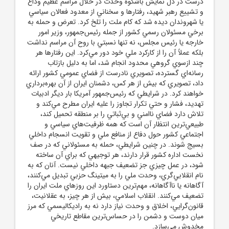
درست در دل نمايش باشکوه وحدت در خلال مراسم عظيم وداع
و تشييع رهبر شهيد، رفتارها و سخناني از معدود فعالان سياسي
يا شهروندان ديده شد که کام ملت را تلخ کرد. تعرض و حمله به
برخي مسئولان رسمي کشور از جمله رئيس‌جمهور، وزير امور
خارجه يا رئيس مجلس، نه تنها نسبتي با روح آن مراسم نداشت
بلکه عملاً آن را از کارکرد ملي خود دور مي‌کرد. اين رفتارها هر
چند ازسوي گروهي محدود انجام شد، اما به دليل بازتاب
رسانه‌اي گسترده، تصويري نادرست از فضاي عمومي کشور ارائه
داد، تصويري که بيش از هر کس، دشمنان ايران از آن بهره‌برداري
خواهند کرد. در شرايطي که رئيس‌جمهور آمريکا بار ديگر ادبيات
تهديد، فشار و حتي تکرار تجاوز را عليه ايران مطرح مي‌کند و
تلاش دارد فضاي ناامني و بي‌ثباتي را بر منطقه تحميل کند،
طبيعي‌ترين انتظار آن است که همه ظرفيت‌هاي سياسي و
اجتماعي کشور حول دفاع از منافع ملي و تقويت انسجام داخلي
بسيج شوند. در چنين شرايطي، حمله به مسئولاني که در صف
نخست اداره کشور قرار دارند، هر توجيهي که براي آن ساخته
شود، در عمل چيزي جز تضعيف جبهه داخلي نيست. آنان که به
نام انقلابي‌گري، وحدت ملي را به ميتينگ حزبي تبديل مي‌کنند،
آگاهانه يا ناآگاهانه، مهم‌ترين دستاورد اين روزهاي ملت ايران را
تضعيف مي‌کنند. انقلاب اسلامي، بيش از هر چيز، به عقلانيت،
قانون‌گرايي، اخلاق و وحدت نياز دارد نه به راديکاليسمي که مرز
ميان دوست و دشمن را در حساس‌ترين مقاطع تاريخي
مخدوش مي‌سازد.