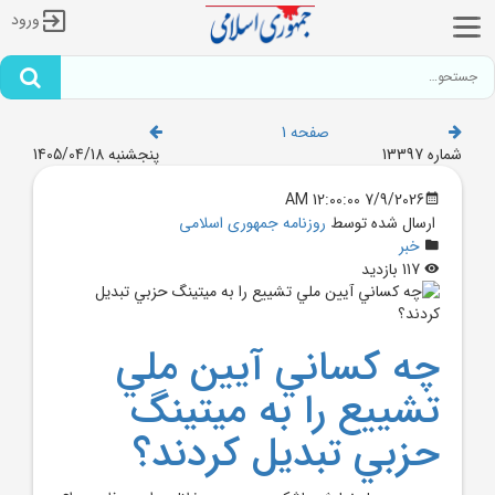
ورود
صفحه 1
شماره 13397
پنجشنبه 1405/04/18
7/9/2026 12:00:00 AM
ارسال شده توسط
روزنامه جمهوری اسلامی
خبر
117 بازدید
چه کساني آيين ملي
تشييع را به ميتينگ
حزبي تبديل کردند؟