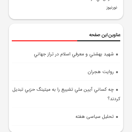
نورنيوز
عناوین این صفحه
شهيد بهشتي و معرفي اسلام در تراز جهاني
روايت هجران
چه کساني آيين ملي تشييع را به ميتينگ حزبي تبديل
کردند؟
تحلیل سیاسی هفته