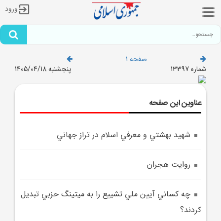
ورود
صفحه 1
شماره 13397
پنجشنبه 1405/04/18
عناوین این صفحه
شهيد بهشتي و معرفي اسلام در تراز جهاني
روايت هجران
چه کساني آيين ملي تشييع را به ميتينگ حزبي تبديل
کردند؟