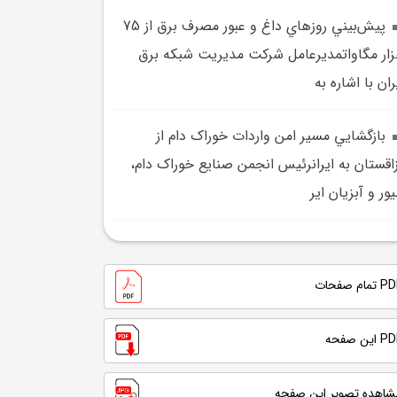
پيش‌بيني روزهاي داغ و عبور مصرف برق از 75
ار مگاواتمديرعامل شرکت مديريت شبکه برق
ران با اشاره به
بازگشايي مسير امن واردات خوراک دام از
اقستان به ايرانرئيس انجمن صنايع خوراک دام،
ور و آبزيان اير
تمام صفحات
 این صفحه
شاهده تصویر این صفحه