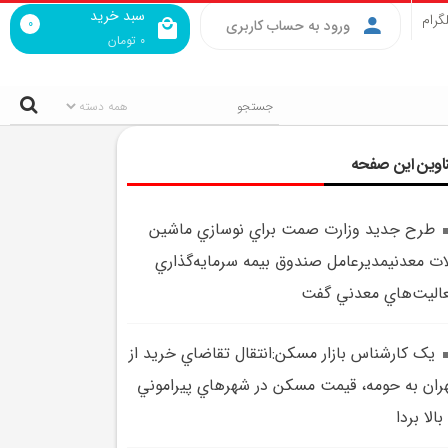
سبد خرید
گرام
0
ورود به حساب کاربری
0
تومان
اوین این صفحه
طرح جديد وزارت صمت براي نوسازي ماشين
ات معدنيمديرعامل صندوق بيمه سرمايه‌گذاري
اليت‌هاي معدني گفت
يک کارشناس بازار مسکن:انتقال تقاضاي خريد از
ران به حومه، قيمت مسکن در شهرهاي پيراموني
 بالا بردا