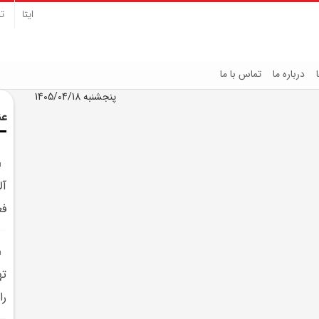
ایتا
تل
درباره ما
تماس با ما
پنجشنبه 1405/04/18
عن
آل
فع
ته
را