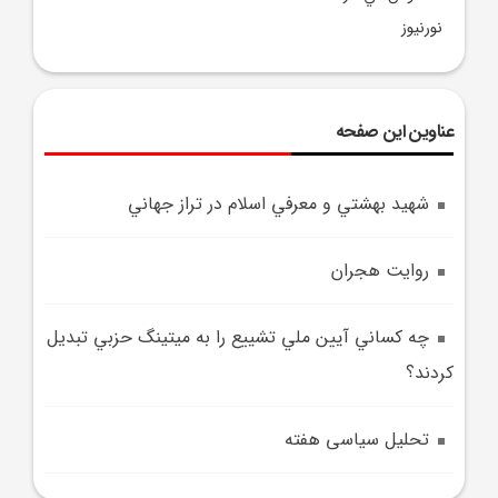
نورنيوز
عناوین این صفحه
شهيد بهشتي و معرفي اسلام در تراز جهاني
روايت هجران
چه کساني آيين ملي تشييع را به ميتينگ حزبي تبديل
کردند؟
تحلیل سیاسی هفته