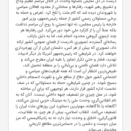
درست در دل نمايش باشکوه وحدت در خلال مراسم عظيم وداع
و تشييع رهبر شهيد، رفتارها و سخناني از معدود فعالان سياسي
يا شهروندان ديده شد که کام ملت را تلخ کرد. تعرض و حمله به
برخي مسئولان رسمي کشور از جمله رئيس‌جمهور، وزير امور
خارجه يا رئيس مجلس، نه تنها نسبتي با روح آن مراسم نداشت
بلکه عملاً آن را از کارکرد ملي خود دور مي‌کرد. اين رفتارها هر
چند ازسوي گروهي محدود انجام شد، اما به دليل بازتاب
رسانه‌اي گسترده، تصويري نادرست از فضاي عمومي کشور ارائه
داد، تصويري که بيش از هر کس، دشمنان ايران از آن بهره‌برداري
خواهند کرد. در شرايطي که رئيس‌جمهور آمريکا بار ديگر ادبيات
تهديد، فشار و حتي تکرار تجاوز را عليه ايران مطرح مي‌کند و
تلاش دارد فضاي ناامني و بي‌ثباتي را بر منطقه تحميل کند،
طبيعي‌ترين انتظار آن است که همه ظرفيت‌هاي سياسي و
اجتماعي کشور حول دفاع از منافع ملي و تقويت انسجام داخلي
بسيج شوند. در چنين شرايطي، حمله به مسئولاني که در صف
نخست اداره کشور قرار دارند، هر توجيهي که براي آن ساخته
شود، در عمل چيزي جز تضعيف جبهه داخلي نيست. آنان که به
نام انقلابي‌گري، وحدت ملي را به ميتينگ حزبي تبديل مي‌کنند،
آگاهانه يا ناآگاهانه، مهم‌ترين دستاورد اين روزهاي ملت ايران را
تضعيف مي‌کنند. انقلاب اسلامي، بيش از هر چيز، به عقلانيت،
قانون‌گرايي، اخلاق و وحدت نياز دارد نه به راديکاليسمي که مرز
ميان دوست و دشمن را در حساس‌ترين مقاطع تاريخي
مخدوش مي‌سازد.