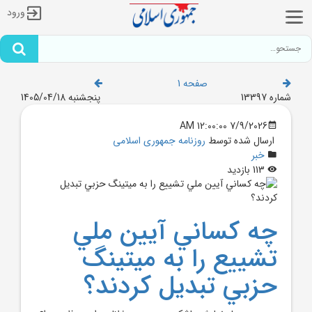
ورود
صفحه 1
شماره 13397
پنجشنبه 1405/04/18
7/9/2026 12:00:00 AM
ارسال شده توسط
روزنامه جمهوری اسلامی
خبر
113 بازدید
چه کساني آيين ملي
تشييع را به ميتينگ
حزبي تبديل کردند؟