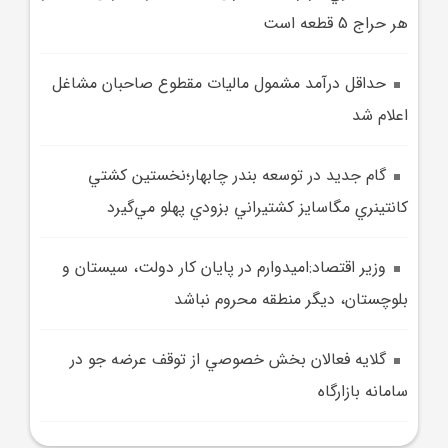
هر حراج 5 قطعه است
حداقل درآمد مشمول ماليات مقطوع صاحبان مشاغل
اعلام شد
گام جديد در توسعه بندر چابهار؛نخستين کشتي
کانتينري مگاسايز کشتيراني بزودي پهلو مي‌گيرد
وزير اقتصاد:اميدوارم در پايان کار دولت، سيستان و
بلوچستان، ديگر منطقه محروم نباشد
گلايه فعالان بخش خصوصي از توقف عرضه جو در
سامانه بازارگاه