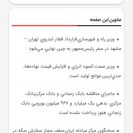
عناوین این صفحه
وزير راه و شهرسازي:قرارداد قطار تندروي تهران –
مشهد در سفر رئيس‌جمهور به چين نهايي مي‌شود
وزير صمت:کمبود انرژي و افزايش قيمت نهاده‌ها،
جدي‌ترين موانع توليد است
ماجراي مناقشه بابک زنجاني و بانک مرکزيبانک
مرکزي: بدهي يک ميليارد و 967 ميليون يورويي بابک
زنجاني هنوز پرداخت نشده است
سخنگوي مرکز مبادله ايران:سقف مجاز سفارش سکه در