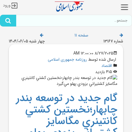
ورود
صفحه 11
شماره 13167
چهار شنبه 1404/06/05
8/27/2025 12:00:00 AM
ارسال شده توسط
روزنامه جمهوری اسلامی
اقتصاد
415 بازدید
گام جديد در توسعه بندر
چابهار؛نخستين کشتي
کانتينري مگاسايز