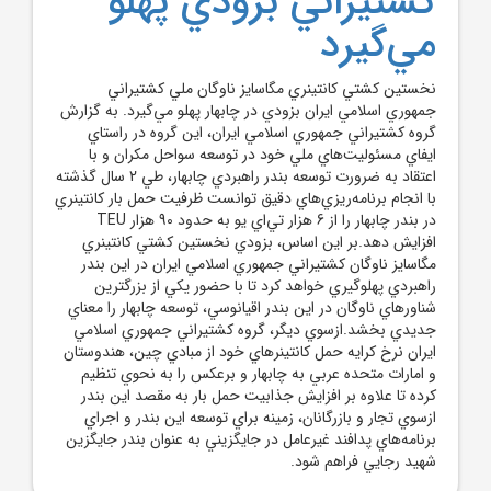
کشتيراني بزودي پهلو
مي‌گيرد
نخستين کشتي کانتينري مگاسايز ناوگان ملي کشتيراني
جمهوري اسلامي ايران بزودي در چابهار پهلو مي‌گيرد. به گزارش
گروه کشتيراني جمهوري اسلامي ايران، اين گروه در راستاي
ايفاي مسئوليت‌هاي ملي خود در توسعه سواحل مکران و با
اعتقاد به ضرورت توسعه بندر راهبردي چابهار، طي 2 سال گذشته
با انجام برنامه‌ريزي‌هاي دقيق توانست ظرفيت حمل بار کانتينري
در بندر چابهار را از 6 هزار تي‌‌اي يو به حدود 90 هزار TEU
افزايش دهد.بر اين اساس، بزودي نخستين کشتي کانتينري
مگاسايز ناوگان کشتيراني جمهوري اسلامي ايران در اين بندر
راهبردي پهلوگيري خواهد کرد تا با حضور يکي از بزرگترين
شناورهاي ناوگان در اين بندر اقيانوسي، توسعه چابهار را معناي
جديدي بخشد.ازسوي ديگر، گروه کشتيراني جمهوري اسلامي
ايران نرخ کرايه حمل کانتينرهاي خود از مبادي چين، هندوستان
و امارات متحده عربي به چابهار و برعکس را به نحوي تنظيم
کرده تا علاوه بر افزايش جذابيت حمل بار به مقصد اين بندر
ازسوي تجار و بازرگانان، زمينه براي توسعه اين بندر و اجراي
برنامه‌هاي پدافند غيرعامل در جايگزيني به عنوان بندر جايگزين
شهيد رجايي فراهم شود.