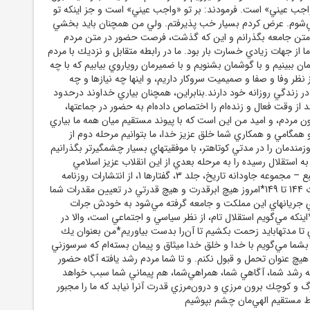
اجب عيني» است. فرمودند: بر تو «واجب عيني» است و جز اينكه تو
‌شوم. عرض كردم بسيار خب پذيرفتم. ولي من همچنان بايد بخشي
ر متن جامعه بگذرانم و اين كه گذشت، فرصت حضور در متن مردم
 از جهات زيادي خسارت بار بود. ما در رابطه متقابل و نزديك با مردم
ان ببينيم و با گوشمان بشنويم و با ضميرمان روياروي بيابيم كه با چه
 نظر وفا و صفا و صميميت سروكار داريم، و اينها چه نيازها و چه
ر زندگي روزانه خود دارند.بنابراين، همچنان بياري خداوند درحدود
 از وقت فعال و زنده‌ام را اختصاص داده‌ام به حضور در جماعتها،
ن مردم، و اميد من اين است كه با پيوند مستقيم ميان همه ما بياري
همگامي و همكاري شما خلق عزيز خدا، ما بتوانيم مرحله دوم از
زمندمان را در مدتي كوتاهتر، با موفقيتهاي بسيار چشمگيرتر بگذرانيم
به استقلال رسيده را به مرحله بعدي از اين انقلاب عزيز اسلامي
سريعتر نزديك كنيم.منبع – مجموعه جاودانه تاریخ، جلد 3، گفتارها 1، از انتشارات روزنامه
جمهوری اسلامیصفحات 144 تا 149*امروز هيچ ابرقدرت و هيچ قدرتي در تعيين مقدرات شما
ي جريانهاي اين مملكت و جامعه گرفته مي‌شود به خودش جرات
نكه مي‌گويم استقلال تام، از نظر سياسي و اجتماعي است، والا در
 تا مدتهابايد زحمت بكشيم تا آن‌را بدست بياوريم*من بعنوان يك
بشما مي‌گويم با خدا و خلق خدا ميثاق و پيمان بسته‌ام كه سرسوزني
ه هيچ عنوان تحمل و قبول نكنم. و تا شما مردم رشد يافته آگاه حضور
 رشد شما، آگاهي شما، همراهي‌شما، هم پيماني شما سبب خواهد
و كوچك برون مرزي و درون‌مرزي قدرت آنرا نيابد كه ما را مجبور
اط مستقيم الهي‌مان چشم بپوشيم