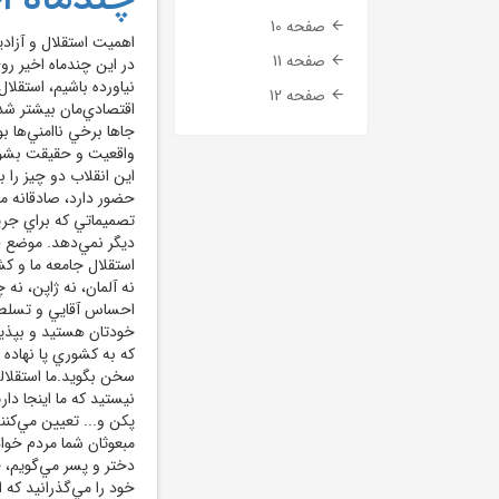
صفحه 10
اهميت استقلال و آزاد
صفحه 11
در اين چندماه اخير ر
نياورده باشيم، استقلا
صفحه 12
اقتصادي‌مان بيشتر شد
جاها برخي ناامني‌ها ب
واقعيت و حقيقت بشود 
اين انقلاب دو چيز را 
حضور دارد، صادقانه م
تصميماتي كه براي جر
ديگر نمي‌دهد. موضع ق
استقلال جامعه ما و كش
نه آلمان، نه ژاپن، نه 
احساس آقايي و تسلط بر
خودتان هستيد و بپذيري
كه به كشوري پا نهاده
سخن بگويد.ما استقلالم
نيستيد كه ما اينجا دا
پكن و... تعيين مي‌كن
مبعوثان شما مردم خوا
دختر و پسر مي‌گويم، خ
خود را مي‌گذرانيد كه 