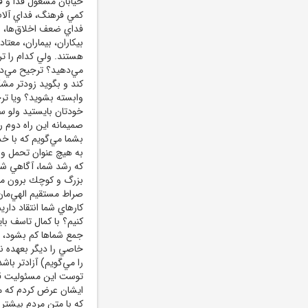
خيابان مشغول فدا و ف
كمي فرهنگ، فداي آلام 
فداي ضعف اخلاق‌ها، ض
بيكاران، بيماران، معتا
هستند. ولي كدام را ت
مي‌دهيد؟ ترجيح مي‌دهي
كند و بگويد زودتر مشكل
وابسته بشويد؟ ويا تر
خودتان بايستيد ولو س
صميمانه اين راه دوم ر
بشما مي‌گويم كه با خد
به هيچ عنوان تحمل و 
كه رشد شما، آگاهي ش
بزرگ و كوچك برون مرزي
صراط مستقيم الهي‌ما
كارهاي شما انتقاد داري
كنيم؟ با كمال تاسف ب
جمع شماها كم بشود، 
خاصي را ديگر بعهده نگي
را مي‌گويم) آزادتر باشد
توست اين مسئوليت قضا
ايشان عرض كردم كه م
كه با متن مردم بيشتر 