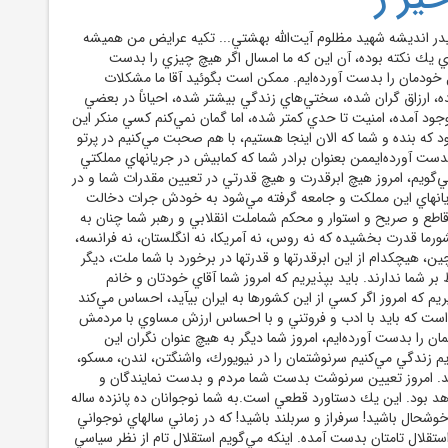
يدر انديشه شهيد مظلوم آيت‌الله بهشتي... تكيه عرايض من هميشه
وي يك نكته بوده، آن اين كه ما امسال اگر هيچ چيزي را بدست
ل خودمان را بدست آورده‌ايم. ممكن است بگوئيد آقا ما مشكلات
ه، ارزاق گران شده، سختي‌هاي زندگي بيشتر شده، احياناً در بعضي
وجود آمده، امنيت تا حدي كمتر شده، اما گمان نمي‌كنم كسي منكر اين
كه بنده و شما كه الان اينجا هستيم، با هم صحبت مي‌كنيم در پرتو
بدست آورده‌ايممن بعنوان برادر شما كه كمابيش در جريانهاي مملكتي
ي‌گويم، امروز هيچ ابرقدرت و هيچ قدرتي در تعيين مقدرات شما و در
يانهاي اين مملكت و جامعه گرفته مي‌شود به خودش جرات دخالت
اطع و صريح و استوار و محكم شماملت انقلابي و رهبر شما چنان به
ورما قدرت بخشيده كه نه روس، نه آمريكا، نه انگلستان، نه فرانسه،
چين، هيچكدام از اين ابرقدرتها و قدرتها در برخورد با شما ملت، ديگر
 شما ندارند. بايد بپذيريم كه امروز شما آقاي خودتان و خانم
م كه امروز اگر كسي از اين كشورها به ايران بيآيد، احساس مي‌كند
 است كه بايد با ادب و فروتني و با احساس ارزش مساوي با مردمش
ان را بدست آورده‌ايم، امروز شما ديگر به هيچ عنوان نگران اين
ريم زندگي مي‌كنيم سرنوشتمان را در نيويورك، واشنگتن، لندن، مسكو،
ند. امروز تعيين سرنوشت بدست شما مردم و بدست نمايندگان و
هد بود. اين يك دستاورد قطعي است.به شما نوجوانان ده پانزده ساله
وشحال باشيد! سرفراز و سربلند باشيد! كه در زماني سالهاي نوجواني
استقلال تامتان بدست آمده. اينكه مي‌گويم استقلال تام از نظر سياسي