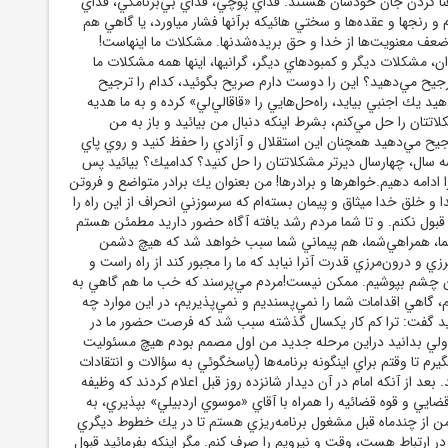
نا كردن جان خودشان هستند. فداي پوچي، فداي بي‌برنامگي، فداي
و رنجها و عقده‌ها و سختي هائيكه برآنها فشار مياورد، يا گاهي هم
عف معنويت‌ها از خدا و حق بريده‌شدنها. مشكلات ما اينهاست!
دان، مشكلات ديگر و كمبودهاي ديگر، گرانيها، اينها همه مشكلات ما
رجيح مي‌دهيد؟ اين را دوست دارم صريح بگوئيد، كدام را ترجيح
د يك اجنبي بيايد، راه‌حل‌هايي را «قاقالي‌لي» كرده و به ما هديه
اتتان را حل مي‌كنم، بشرط اينكه دنبال من بيائيد و باز به من
جيح مي‌دهيد همچنان اين استقلال و آزادي را حفظ كنيد و روي پاي
ه سال، چهارسال ديرتر مشكلاتتان را حل كنيد؟ كداميك؟ بيائيد پس
ا ادامه دهيم.خواهرها و برادرها! من بعنوان يك برادر متواضع و فروتن
ا و خلق خدا ميثاق و پيمان بسته‌ام كه سرسوزني انحراف از اين راه را
قبول نكنم. و تا شما مردم رشد يافته آگاه حضور داريد مطمئن هستم
ما، همراهي‌شما، هم پيماني شما سبب خواهد شد كه هيچ دشمن
 و درون‌مرزي قدرت آنرا نيابد كه ما را مجبور كند از راه راست و
ن چشم بپوشيم. ممكن نيست!مردم مي‌پرسند كه خب ما هم گاهي به
م، گاهي اقدامات شما را نمي‌پسنديم و نمي‌پذيريم، در اين موارد چه
ايد گفت: ترا كم كار يكسال گذشته سبب شد كه فرصت حضور ما در
ولي بدانيد دراين مرحله جديد من اول مصمم بودم هيچ مسئوليت
رم تا وقتم براي اينگونه برنامه‌ها (پاسخگوئي به سؤالات و انتقادات
. بعد از آنكه امام در آن ديدار شانزده روز قبل اعلام كردند كه وظيفه
يي و قوه قضائيه را همراه با آقاي «موسوي اردبيلي» بپذيري، به
ن از چندماه قبل مشغول برنامه‌ريزي هستم تا در يك خطوط ديگري
در ارتباط هست، وقت و نيرويم را صرف كنم. مگر اينكه بفرمائيد قبول