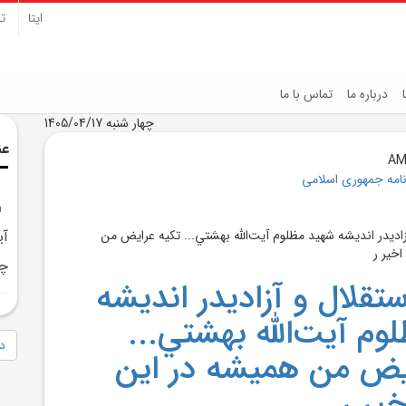
ایتا
تل
درباره ما
تماس با ما
چهار شنبه 1405/04/17
عن
نامه جمهوری اسلامی
آي
چن
تقلال و آزاديدر انديشه
وم آيت‌الله بهشتي...
دا
يض من هميشه در اين
ير ر