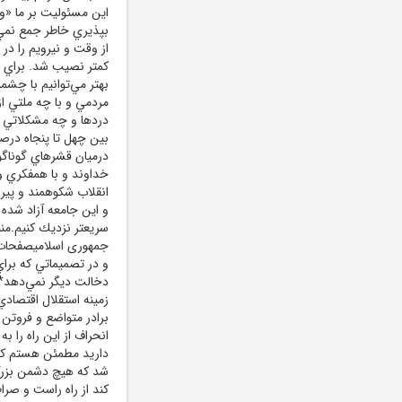
اين مسئوليت بر ما «و
بپذيري خاطر جمع نمي
از وقت و نيرويم را د
كمتر نصيب شد. براي ما
بهتر مي‌توانيم با چشمم
مردمي و با چه ملتي از
دردها و چه مشكلاتي د
بين چهل تا پنجاه درصد
درميان قشرهاي گوناگو
خداوند و با همفكري و 
انقلاب شكوهمند و پيرو
و اين جامعه آزاد شده 
و در تصميماتي كه برا
دخالت ديگر نمي‌دهد*اي
زمينه استقلال اقتصادي
برادر متواضع و فروتن 
انحراف از اين راه را ب
داريد مطمئن هستم كه
شد كه هيچ دشمن بزرگ 
كند از راه راست و صر