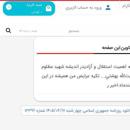
سبد خرید
گرام
0
ورود به حساب کاربری
0
تومان
اوین این صفحه
اهميت استقلال و آزاديدر انديشه شهيد مظلوم
ت‌الله بهشتي... تكيه عرايض من هميشه در اين
دماه اخير ر
نلود روزنامه جمهوری اسلامی چهار شنبه 1405/04/17 شماره 13396