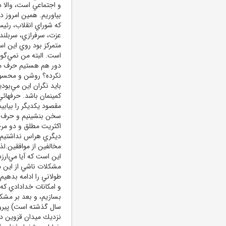
و اجتماعي است، والا د
بياوريم. همين امروز د
كه شوراي انقلاب، رئي
عزت، سرفرازي، سربلند
متمركز بود روي اين ا
است. البته من نمي‌گويم
دور هم هستيم حرف مي‌
نكرده؟ روشن و محسوس
بايد نگران اين مي‌بود
كمينمان باشد. حرفهائي 
مقصود يكديگر را بيابي
سخن بنشينيم و حرف بزن
اكثريت مطلق و دو مرح
ديگري هراس نداشتيم كه
مخالفين از موافقين.لذ
اين است كه آيا مي‌ارز
مشكلات ناشي از اين مر
طولاني را ادامه بدهيم 
و امكانات خدادادي كه 
بسازيم، و بعد بر مشكل
سال گذشته است) پيرو
نزديك ميدان قزوين در ي