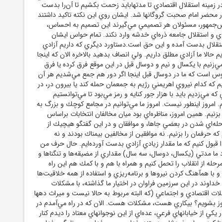
ر زمينه استقلال اقتصادي تا مدتهابايد زحمت بكشيم تا آن‌را بدست
ر محضر امام صحبت گروگانها شد. ايشان روي اين نكته تاكيد داشتند
س‌جمهور، مسئولان هر تصميمي مي‌گيرند اين تصميم به احساس،
ي و استقلال جامعه ذره‌اي خدشه وارد نكند. تمام حواس ايشان
ستقلال بدست آمده و اين حق است.دستاورد ديگري كه داريم آزادي
 حالا ما آزادي مطلق داريم. ولي انصاف بدهيد بالاخره الان كه اينجا
زنيم با يكسال و نيم و دوسال قبل در اين موقع فرق كرده يا فرق
 است كه ما در دوسال قبل اينجا اگر دور هم جمع مي‌شديم هر آن
يم كه كدام نيروي اهريمني رژيم به جمعمان حمله كند يا بيرون در، در
كه مي‌زديم بايد با هزار جور كنايه و رمز مي‌بود تا مي‌توانستيم
م. امروز اينطور نيست. امروز ما مي‌توانيم در مجامع كوچك و بزرگ به
يم. همين امروز، مناظره‌اي بود ميان مخالفان انتخابات براساس
له‌اي شدن در بعضي جاها، و موافقان و در اين گفتگو هيچيك از
 حرفمان را بزنيم. نه موافقين از مخالفين بيمناك بودند و نه
ا قبول كنيم كه ما مقدار زيادي آزادي بدست آورده‌ايم. حال حرف من
د ما مدتي (يكسال، دوسال، سه سال) مقداري از مضيقه‌ها و تنگناها و
حله از انقلاب را تحمل كنيم و همراه با هم و با كمك هم اين راه
و با همآهنگ كردن نيروها و برنامه‌ريزي و استفاده از همه خلاقيت‌ها
خداوند در اين سرزمين فراوان در اختيار ما گذاشته، با مشكلات
ات اقتصادي و اجتماعي (كه البته مربوط به حالا نيست و ميراث دهها
ز بشويم؟ بيكاري هست، مشكلات هست. الان كه در راه مي‌آمدم در
كي از خيابانهاي فرعي، عده‌اي از اين نوجوانهاي معتاد را ديدم كنار