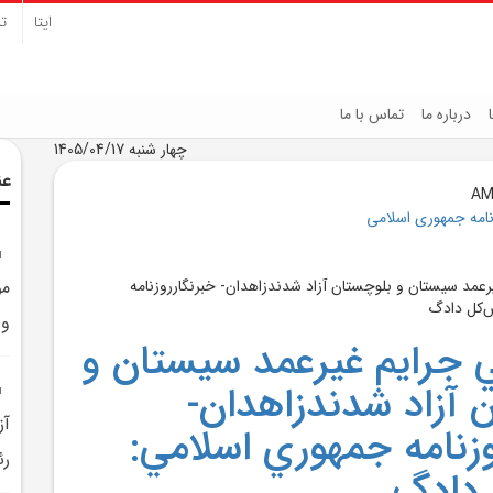
ایتا
تل
درباره ما
تماس با ما
چهار شنبه 1405/04/17
عن
نامه جمهوری اسلامی
مو
و 
اني جرايم غيرعمد سيستان و
 آزاد شدندزاهدان-
آز
وزنامه جمهوري اسلامي:
رئ
 دادگ