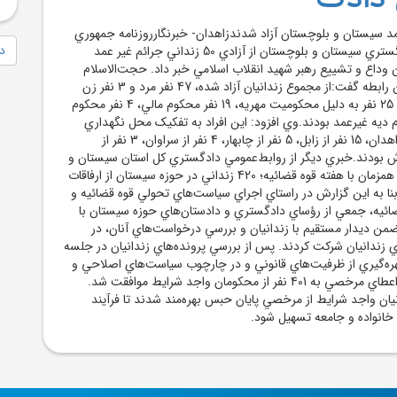
رعمد سيستان و بلوچستان آزاد شدندزاهدان- خبرنگارروزنامه جمهوري
دا
اسلامي: رئيس‌کل دادگستري سيستان و بلوچستان از آزادي 50 زنداني جرائم غير عمد
ن وداع و تشييع رهبر شهيد انقلاب اسلامي خبر داد. حجت‌الاسلام
علي موحدي راد در اين رابطه گفت:از مجموع زندانيان آزاد شده، 47 نفر مرد و 3 نفر زن
بودند که از اين تعداد، 25 نفر به دليل محکوميت مهريه، 19 نفر محکوم مالي، 4 نفر محکوم
ز محکوم ديه غيرعمد بودند.وي افزود: اين افراد به تفکيک محل نگهداري
شامل 21 نفر از زندان زاهدان، 15 نفر از زابل، 5 نفر از چابهار، 4 نفر از سراوان، 3 نفر از
2 نفر از خاش بودند.خبري ديگر از روابط‌عمومي دادگستري کل استان سيستان و
بلوچستان حاکي است همزمان با هفته قوه قضائيه؛ 420 زنداني در حوزه سيستان از ارفاقات
بنا به اين گزارش در راستاي اجراي سياست‌هاي تحولي قوه قضائيه و
ضائيه، جمعي از رؤساي دادگستري و دادستان‌هاي حوزه سيستان با
ضمن ديدار مستقيم با زندانيان و بررسي درخواست‌هاي آنان، در
 زندانيان شرکت کردند. پس از بررسي پرونده‌هاي زندانيان در جلسه
بهره‌گيري از ظرفيت‌هاي قانوني و در چارچوب سياست‌هاي اصلاحي و
تربيتي قوه قضائيه، با اعطاي مرخصي به 401 نفر از محکومان واجد شرايط موافقت شد.
ر از زندانيان واجد شرايط از مرخصي پايان حبس بهره‌مند شدند تا فرآيند
 خانواده و جامعه تسهيل شود.