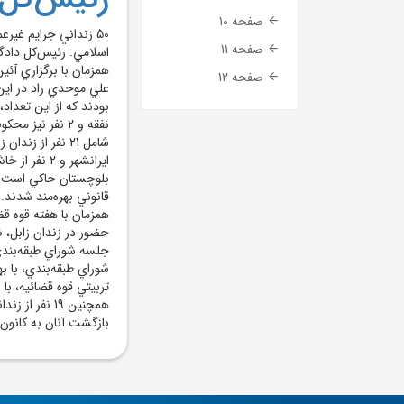
صفحه 10
50 زنداني جرايم غي
صفحه 11
همزمان با برگزاري آئي
صفحه 12
نفقه و 2 نفر ني
ايرانشهر و 
قانوني بهره‌مند شدند.
همزمان با هفته قوه ق
حضور در زندان زابل، 
جلسه شوراي طبقه‌بندي
شوراي طبقه‌بندي، با 
همچنين 19 نف
بازگشت آنان به کانون