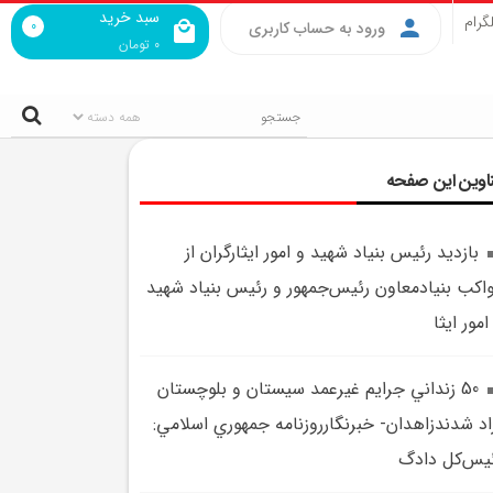
سبد خرید
گرام
0
ورود به حساب کاربری
0
تومان
اوین این صفحه
بازديد رئيس بنياد شهيد و امور ايثارگران از
اکب بنيادمعاون رئيس‌جمهور و رئيس بنياد شهيد
امور ايثا
50 زنداني جرايم غيرعمد سيستان و بلوچستان
اد شدندزاهدان- خبرنگارروزنامه جمهوري اسلامي:
يس‌کل دادگ