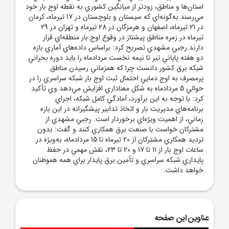
استان‌ها و مناطق، زودتر از ميانگين کشوري به نقطه اوج بار خود
مي‌رسند به‌گونه‌اي که سيستان و بلوچستان در 17 تيرماه، کرمان
در 21 تيرماه، اصفهان و هرمزگان در 28 تيرماه و تهران در 29
تيرماه در زمره مناطق پيشتاز در وقوع اوج بار منطقه‌اي قرار
دارند.رجبي مشهدي تصريح کرد: براساس داده‌هاي آماري بازه
دو هفته پاياني تير تا نيمه نخست مردادماه را بايد دوره بحراني
شبکه برق کشور دانست چرا که همزماني رسيدن مناطق
پرمصرف به اوج دمايي احتمال ثبت اوج بار شبکه سراسري را در
حوالي 5 مردادماه به شکل معناداري افزايش مي‌دهد.وي تأکيد
کرد: با توجه به اين برآورد، آمادگي کامل شبکه، اجراي
برنامه‌هاي مديريت بار و اتخاذ تدابير پيشگيرانه در اين بازه
زماني، از اهميت ويژه‌اي برخوردار است. رجبي مشهدي از
مشترکان خواست با صنعت برق همکاري کنند و گفت: بدون
ترديد همکاري مشترکان از 20 تيرماه تا 15 مردادماه، به‌ويژه در
ساعات اوج بار از 11 تا 17 و 20 تا 23، نقش مهمي در حفظ
پايداري شبکه سراسري و تأمين برق پايدار براي همه هموطنان
خواهد داشت.
عناوین این صفحه