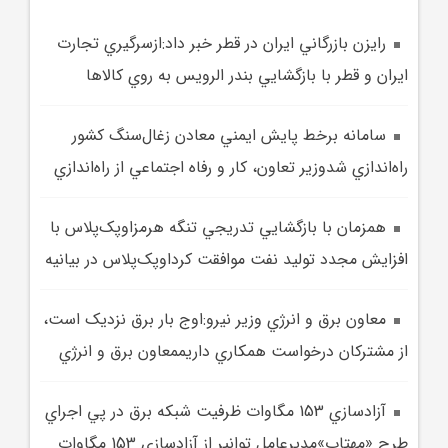
رايزن بازرگاني ايران در قطر خبر داد:ازسرگيري تجارت
ايران و قطر با بازگشايي بندر الرويس به روي کالاها
سامانه برخط پايش ايمني معادن زغال‌سنگ کشور
راه‌اندازي شدوزير تعاون، کار و رفاه اجتماعي از راه‌اندازي
همزمان با بازگشايي تدريجي تنگه هرمزاوپک‌پلاس با
افزايش مجدد توليد نفت موافقت کرداوپک‌پلاس در بيانيه‌
معاون برق و انرژي وزير نيرو:اوج بار برق نزديک است،
از مشترکان درخواست همکاري داريممعاون برق و انرژي
آزادسازي 153 مگاوات ظرفيت شبکه برق در پي اجراي
طرح «مهتاب»مديرعامل توانير از آزادسازي 153 مگاوات