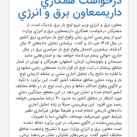
درخواست همکاري
داريممعاون برق و انرژي
معاون برق و انرژي وزير نيرو:اوج بار برق نزديک است، از
مشترکان درخواست همکاري داريممعاون برق و انرژي وزارت
نيرو از پيش‌بيني آماري زمان وقوع اوج بار سراسري برق کشور
در سال 1405 خبر داد و گفت: براساس تحليل داده‌هاي 16 سال
گذشته، بيشترين احتمال وقوع اوج بار سراسري برق در سال
جاري، حوالي پنجم مردادماه خواهد بود و استان‌هايي مانند
سيستان و بلوچستان، کرمان، اصفهان، هرمزگان و تهران در شمار
مناطق پيشتاز در ثبت اوج بار قرار دارند.مصطفي رجبي مشهدي
با اشاره به نتايج يک تحليل آماري مبتني بر سابقه تاريخي اوج
بار و روند دمايي مناطق مختلف کشور گفت: اين برآورد با تکيه
بر الگوي وقوع حداکثر دماها و زمان ثبت اوج بار در نقاط مختلف
کشور انجام شده و نشان مي‌دهد در اين مقطع، ميانگين دماي
مورد انتظار در مناطق کشور به حدود 40 درجه سلسيوس خواهد
رسيد.وي افزود: اين پيش‌بيني صرفاً بر پايه تحليل آماري
داده‌هاي تاريخي انجام شده و طبيعتاً عوامل غيرآماري نظير
شرايط جوي غيرمترقبه، نوسانات ناگهاني دما يا تغييرات
پيش‌بيني‌نشده در الگوي مصرف، در اين برآورد لحاظ نشده
است.معاون برق و انرژي وزارت نيرو با تشريح وضعيت مناطق
مختلف کشور گفت: بررسي‌هاي تفکيکي نشان مي‌دهند برخي