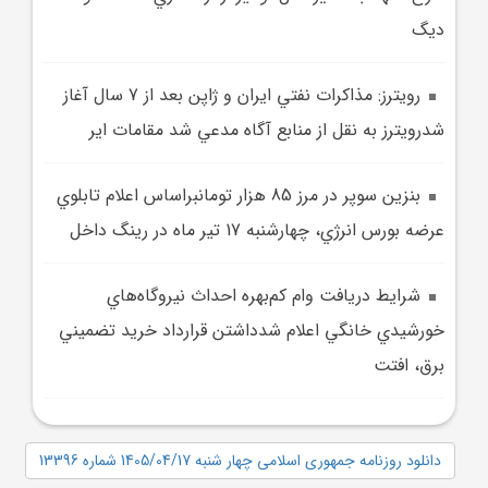
ديگ
رويترز: مذاکرات نفتي ايران و ژاپن بعد از 7 سال آغاز
شدرويترز به نقل از منابع آگاه مدعي شد مقامات اير
بنزين سوپر در مرز 85 هزار تومانبراساس اعلام تابلوي
عرضه بورس انرژي، چهارشنبه 17 تير ماه در رينگ داخل
شرايط دريافت وام کم‌بهره احداث نيروگاه‌هاي
خورشيدي خانگي اعلام شدداشتن قرارداد خريد تضميني
برق، افتت
دانلود روزنامه جمهوری اسلامی چهار شنبه 1405/04/17 شماره 13396