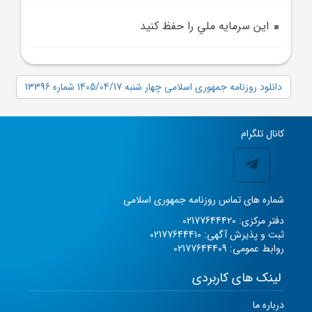
اين سرمايه ملي را حفظ کنيد
دانلود روزنامه جمهوری اسلامی چهار شنبه 1405/04/17 شماره 13396
کانال تلگرام
شماره های تماس روزنامه جمهوری اسلامی
دفتر مرکزی: 02177644420
ثبت و پذیرش آگهی: 02177644410
روابط عمومی: 02177644409
لینک های کاربردی
درباره ما