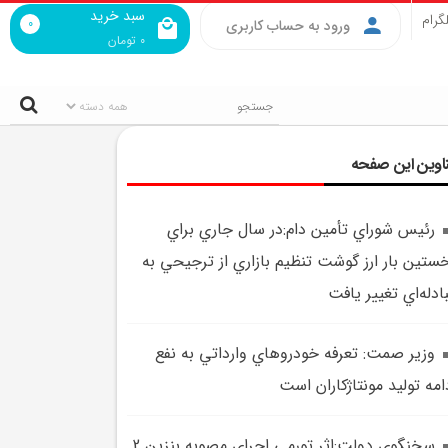
سبد خرید
گرام
0
ورود به حساب کاربری
0
تومان
اوین این صفحه
رئيس شوراي تأمين دام:در سال جاري براي
ستين بار ارز گوشت تنظيم بازاري از ترجيحي به
ادله‌اي تغيير يافت
وزير صمت: تعرفه خودروهاي وارداتي به نفع
امه توليد مونتاژکاران است
سخنگوي دولت:اثر تورمي اجراي مصوبه بنزين 2