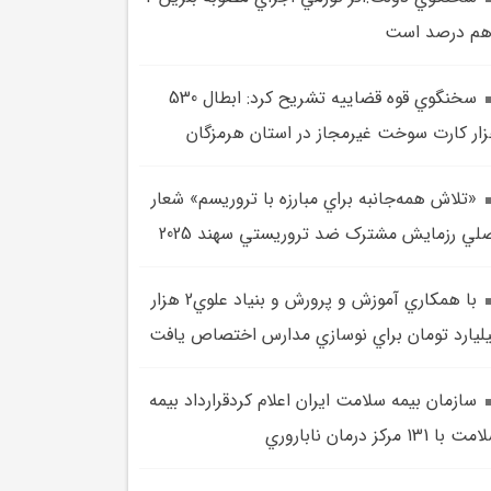
م درصد است
سخنگوي قوه قضاييه تشريح کرد: ابطال 530
ار کارت سوخت غيرمجاز در استان هرمزگان
«تلاش همه‌جانبه براي مبارزه با تروريسم» شعار
لي رزمايش مشترک ضد تروريستي سهند 2025
با همکاري آموزش و پرورش و بنياد علوي2 هزار
ليارد تومان براي نوسازي مدارس اختصاص يافت
سازمان بيمه سلامت ايران اعلام کردقرارداد بيمه
 با 131 مرکز درمان ناباروري