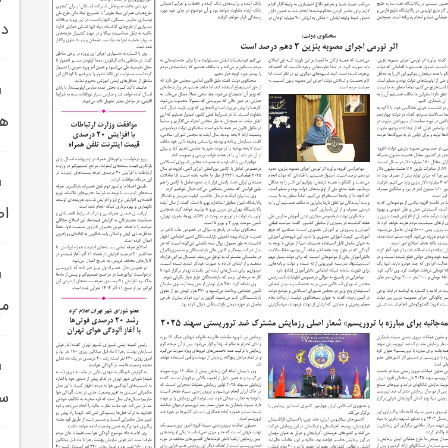
ده
هز
اص
مي
سلامت