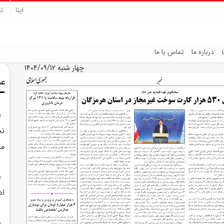
ایتا
تل
درباره ما
تماس با ما
چهار شنبه 1404/09/12
عن
نخ
مب
اد