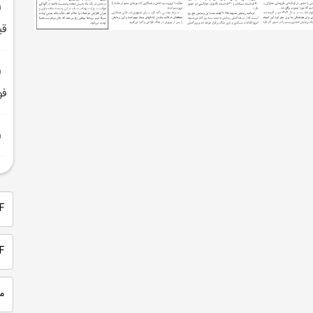
قي
فو
PDF 
PDF
م