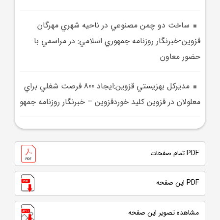
ساخت دو چمن مصنوعي در ناحيه شهري مهرگان
قزوين-خبرنگار روزنامه جمهوري اسلامي: در مراسمي با
حضور معاون
مديرکل بهزيستي قزوين:ايجاد 800 فرصت شغلي براي
معلولان در قزوين کليد خوردقزوين – خبرنگار روزنامه جمهو
PDF تمام صفحات
PDF این صفحه
مشاهده تصویر این صفحه