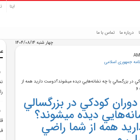
ایتا
تل
درباره ما
تماس با ما
چهار شنبه 1404/08/14
عن
نامه جمهوری اسلامی
نش
را
دوران کودکي در بزرگسالي
انه‌هايي ديده ميشوند؟
قل
يد همه از شما راضي
فر
لي و