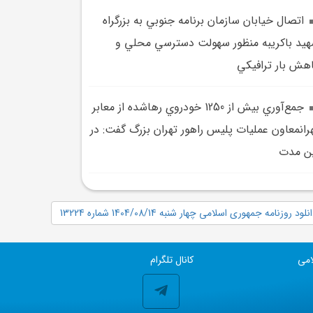
اتصال خيابان سازمان برنامه جنوبي به بزرگراه
يد باکريبه منظور سهولت دسترسي محلي و
هش بار ترافيکي
جمع‌آوري بيش از 1250 خودروي رهاشده از معابر
رانمعاون عمليات پليس راهور تهران بزرگ گفت: در
ن مدت
نلود روزنامه جمهوری اسلامی چهار شنبه 1404/08/14 شماره 13224
امی
کانال تلگرام