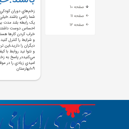
صفحه 10
زخم‌هاي دوران کودکي 
صفحه 11
شما راضي باشند.خيلي و
يک رابطه بلند مدت بر
صفحه 12
احساس دوست داشتني نبو
خراب کردن کارها هستيد
و شرايط را کنترل کني
ديگران را داريد،اين ت
و نتوا نيد روابط با ک
مي‌کنيددر پاسخ به زخ
اميدي زيادي را در مو
109بهارستان