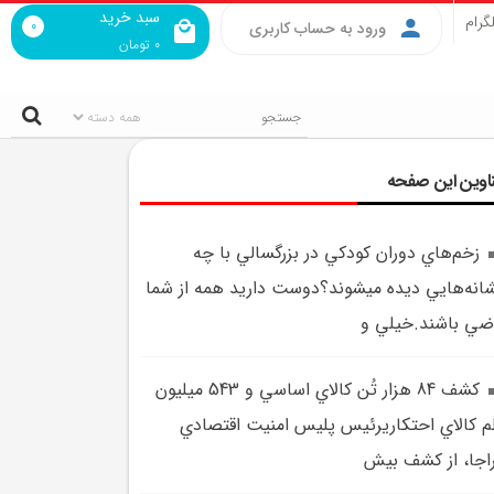
سبد خرید
گرام
0
ورود به حساب کاربری
0
تومان
اوین این صفحه
زخم‌هاي دوران کودکي در بزرگسالي با چه
انه‌هايي ديده ميشوند؟دوست داريد همه از شما
ضي باشند.خيلي و
کشف 84 هزار تُن کالاي اساسي و 543 ميليون
م کالاي احتکاريرئيس پليس امنيت اقتصادي
اجا، از کشف بيش