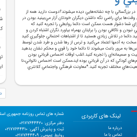
در بزرگسالي با چه نشانه‌هايي ديده ميشوند؟دوست داريد همه از
قت‌ها براي راضي نگه داشتن ديگران خودتان آزار مي‌بينيد.بودن در
شه
اي شما دشوار هست.ممکن است دائما روابطي را تجربه کنيد که
کا
دن و ناکافي بودن را برايتان بهمراه بياورد.نگران اشتباه کردن و
.دائما در تلاش زيادي هستيد تا از اشتباهات احتمالي جلوگيري کنيد
د.سخت به آدمها اعتماد مي‌کنيد و ترس از رها شدن و طرد شدن توسط
رس‌ها به مرور باعث ميشوند تا دائما خود را قوي و محکم نشان بدهيد
يفيت و صميمانه‌اي را تجربه کنيد.اغلب اوقات احساس قرباني بودن
ته
م‌هاي کودکي که در آن قرباني بوده ايد،ممکن است احساس ناتواني،نا
اي
قعيت‌هاي مختلف تجربه کنيد.*معاونت فرهنگي واجتماعي کلانتري
دا
شماره های تماس روزنامه جمهوری اسل
لینک های کاربردی
دفتر مرکزی: 02177644420
درباره ما
ثبت و پذیرش آگهی: 02177644410
تماس با ما
روابط عمومی: 02177644409