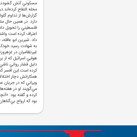
مسکوني آتش گشودند. ه
محله التفاح کرده‌اند.
گزارش‌ها از تداوم گلو
فلسطيني را تحويل دا
اعتراف کرده است واشنگ
داد. شيرين ابو عاقله،
به شهادت رسيد.خودکشي
غيرنظاميان در غزهروز
هوايي اسرائيل که از ب
دليل فشار رواني ناشي
کرده است.اين افسر ک
همکارانش دچار اختلال
ويراني که در جريان عم
مي‌گويند او در هفته‌ها
کرده و گفته بود: «آن
بود که ارواح بي‌گناهان