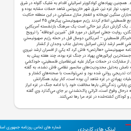
مچنين پهپادهاي کوادکوپتر اسرائيلي اقدام به شليک گلوله در شرق
در جنوب نوار غزه نيز، شرق شهر خان‌يونس شاهد حملات مشابه بوده و
له‌باران سنگين توپخانه و انفجار منازل مسکوني در اين منطقه حکايت
دارد. در همين حال منابع فلسطيني اعلام کردند رژيم صهيونيستي پيکرهاي 45 اسير
د. يک گزارش ديگر نيز حاکي است يک سرهنگ بازنشسته آمريکايي
تن، روايت جعلي اسرائيل در مورد قتل "شيرين ابوعاقله" را ترويج
 خبرنگار فلسطيني – آمريکايي دوسال قبل در حمله رژيم صهيونيستي
 افسر ارشد ارتش اسرائيل به‌دليل عذاب وجدان از کشتار
نامه صهيونيستي «هاآرتص» فاش کرد که يکي از افسران ارشد نيروي
رجسته‌ترين اپراتورهاي پهپاد در جنگ غزه بوده، چند هفته پيش به
 از مشارکت در حملات مرگبار عليه غيرنظاميان فلسطيني، خودکشي
ه نامش به‌دليل محدوديت‌هاي سانسور نظامي فاش نشده، به گفته
ات تدريجي رواني شده بود و نمي‌توانست با صحنه‌هاي کشتار و
ليات پهپادي در غزه شاهد آن بوده است، کنار بيايد.همکارانش
ي پاياني زندگي‌اش بارها مخالفت خود را با ادامه جنگ در غزه ابراز
چه درحال وقوع است، اثراتي پاک‌نشدني بر جاي مي‌گذارد.وي گفته
 و کودکان کشته‌شده در غزه، مرا رها نمي‌کنند.
شماره های تماس روزنامه جمهوری اسل
لینک های کاربردی