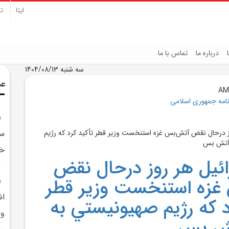
ایتا
تل
درباره ما
تماس با ما
سه شنبه 1404/08/13
عن
نامه جمهوری اسلامی
سو
خب
ائيل هر روز درحال نقض
غزه استنخست وزير قطر
اش
د که رژيم صهيونيستي به
وا
ش بس