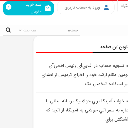
سبد خرید
گرام
0
ورود به حساب کاربری
0
تومان
اوین این صفحه
تسويه حساب در اف‌بي‌آي رئيس اف‌بي‌آي
مين مقام ارشد خود را اخراج کردپس از افشاي
ر استفاده شخصي «ک
خواب آمريکا براي جولانييک رسانه لبناني با
اره به سفر آتي جولاني به آمريکا، از آنچه که
شنگتن براي