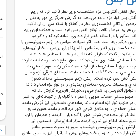
درحال نقض آتش‌بس غزه استنخست وزير قطر تأکيد کرد که رژيم
 بس نوار غزه ادامه مي‌دهد. به گزارش خبرگزاري مهر به نقل از
مي
حمن آل ثاني نخست‌وزير قطر در گفتگو با شبکه سي ان ان تأکيد
سر
تي هر روز درحال نقض توافق آتش بس غزه است و حملات اين رژيم
 مذکور را در آستانه خطر قرار داد.وي اضافه کرد که راه کار دو
ل اين درگيري‌ها است حتي اگر تمايلات سياسي در رژيم صهيونيستي با
شد.نخست وزير قطر به تماس با آمريکا براي بررسي ساختار نيروهاي
 اشاره کرد و گفت که طرفي که با اين نيروها و فلسطيني‌ها در غزه
اس
بايد فلسطيني باشد. وي بيان کرد که تحقق صلح دائم در منطقه به اراده
به
 به حقوق فلسطيني‌ها نياز دارد.حملات مکرر رژيم صهيونيستي به
ستي طي ساعات گذشته با ادامه حملات به مناطق شرقي غزه و خان
کرر آتش بس کرده است. ارتش رژيم صهيونيستي بامداد ديروز
‌اي و عمليات تخريب خانه‌هاي جديدي را در نوار غزه انجام داد که
توافق آتش‌بس به شمار مي‌رود.خبرنگار الجزيره گزارش داد که
فر
صهيونيستي حملات هوايي را همراه با گلوله‌باران توپخانه‌اي به شهر
ر جنوب نوار غزه انجام دادند.رسانه‌هاي فلسطيني نيز گزارش دادند
با
ستي حمله‌اي را به مناطق شرقي شهر غزه انجام دادند.همين منابع
شغالگر نيز محله‌هاي شرقي شهر را گلوله‌باران کردند و همزمان با آن،
شرق محله التفاح تيراندازي کردند.مرکز اطلاع‌رساني فلسطين نيز
ه ارتش رژيم صهيونيستي ديشب و امروز به صورت مستمر مناطق
دا
تش قرار داده و همزمان خودروهاي زرهي اسرائيلي نيز به سوي مناطق