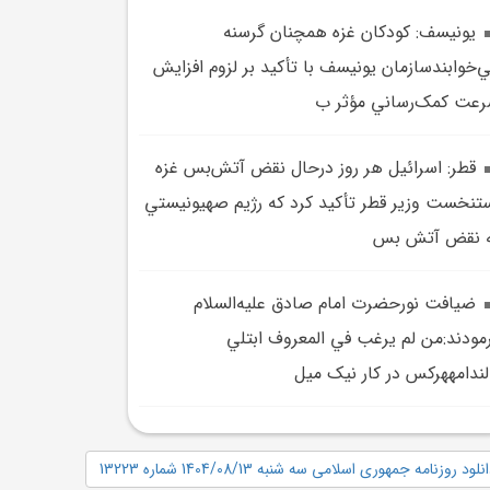
يونيسف: کودکان غزه همچنان گرسنه
‌خوابندسازمان يونيسف با تأکيد بر لزوم افزايش
عت کمک‌رساني مؤثر ب
قطر: اسرائيل هر روز درحال نقض آتش‌بس غزه
تنخست وزير قطر تأکيد کرد که رژيم صهيونيستي
 نقض آتش بس
ضيافت نورحضرت امام صادق عليه‌السلام
مودند:من لم يرغب في‌ المعروف ابتلي
لندامههرکس در کار نيک ميل
نلود روزنامه جمهوری اسلامی سه شنبه 1404/08/13 شماره 13223