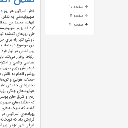
صفحه 10
قطر: اسرائيل هر روز 
صفحه 11
صهيونيستي به نقض آتش
شهاب، محمد بن عبدالر
صفحه 12
کرد که رژيم صهيونيس
طي روزهاي گذشته توافق
دولتي تنها راه براي ح
اين موضوع در تضاد با
بين‌المللي در نوار غزه
ارتباط برقرار مي‌کند 
سياسي واقعي و احترام
غزهارتش رژيم صهيوني
يونس اقدام به نقش م
حملات هوايي و توپخانه
تجاوزهاي جديدي عليه 
هواپيماهاي جنگي رژيم 
رفح و شرق خان يونس د
که جنگنده‌هاي صهيوني
گفتند که توپخانه‌هاي ا
پهپادهاي اسرائيلي در 
گزارش داد که توپخان
شرقي شهر غزه را زير آ