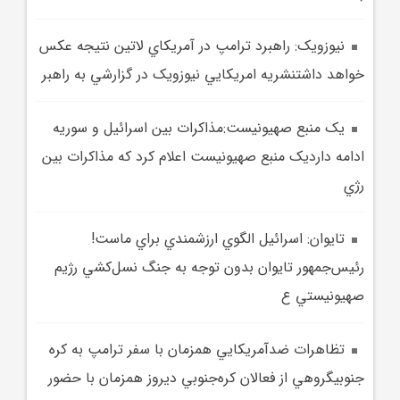
نيوزويک: راهبرد ترامپ در آمريکاي لاتين نتيجه عکس
خواهد داشتنشريه امريکايي نيوزويک در گزارشي به راهبر
يک منبع صهيونيست:مذاکرات بين اسرائيل و سوريه
ادامه دارديک منبع صهيونيست اعلام کرد که مذاکرات بين
رژي
تايوان: اسرائيل الگوي ارزشمندي براي ماست!
رئيس‌جمهور تايوان بدون توجه به جنگ نسل‌کشي رژيم
صهيونيستي ع
تظاهرات ضدآمريکايي همزمان با سفر ترامپ به کره
جنوبيگروهي از فعالان کره‌جنوبي ديروز همزمان با حضور