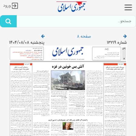
ورود
صفحه 8
شماره 13219
پنجشنبه 1404/08/08