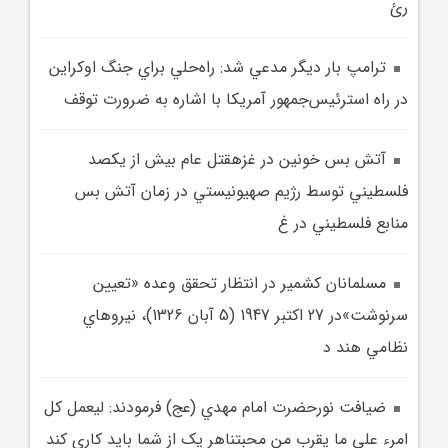
رئ
ترامپ بار ديگر مدعي شد: راه‌حلي براي جنگ اوکراين
در راه استرئيس‌جمهور آمريکا با اشاره به ضرورت توقف
آتش بس خونين در غزهقتل عام بيش از يکصد
فلسطيني توسط رژيم صهيونيستي در زمان آتش بس
منابع فلسطيني در غ
مسلمانان کشمير در انتظار تحقق وعده «تعيين
سرنوشت»در 27 اکتبر 1947 (5 آبان 1326)، نيروهاي
نظامي هند د
ضيافت نورحضرت امام مهدي (عج) فرمودند: لیعمل کل
امرء علي ما يقرب من محبتناهر يک از شما بايد کاري کند