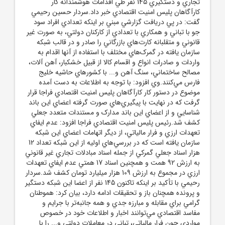
تجاري و دستگيري 145 نفر طي اقدامات هوشمندانه کار
کارآگاهان پليس امنيت اقتصادي خبر داد.سردار حسين رحيمي
گفت: در پي دريافت گزارشي مبني بر اينکه تعدادي افراد سود
جو با تباني و همکاري با تعدادي از کارکنان دولتي، به صورت غير
قانوني و متقلبانه کارت‌هاي بازرگاني را صادر و در قالب شبکه
سازمان يافته در گمرک‌هاي مختلف با استفاده از آنها اقدام به
واردات و صادرات انواع و اقسام کالا از قبيل خشکبار، آهن آلات،
مصالح ساختماني، سنگ آهن و... با کشورهاي حاشيه خليج
فارس مي‌کنند.وي افزود: با توجه به اطلاعات به دست آمده
موضوع در دستور کار کارآگاهان پليس امنيت اقتصادي فراجا قرار
گرفت که در نهايت با پيگيري‌هاي صورت گرفته اعضاي اين باند
شناسايي و از اعضاي اين باند مدارک و مستندات متعدد جعلي
کشف شد.رئيس پليس امنيت اقتصادي فراجا افزود: عدم ايفاي
تعهدات ارزي و فرار مالياتي، از ديگر اتهامات اعضاي اين شبکه
سازمان يافته است که در بررسي‌هاي اوليه از اين شبکه تعداد 12
هزار اسناد جعلي گمرکي از جمله اسناد مبادلات تجاري غير قانوني
به ارزش 92 همت و همچنين اسناد 17 همتي عدم ايفاي تعهدات
ارزي در مجموع به ارزش 109 هزار ميليارد تومان کشف شد.سردار
رحيمي با تأکيد بر اينکه تاکنون 145 نفر از اعضا اين شبکه دستگير
و پرونده همچنان باز و تحقيقات ادامه دارد، بيان کرد: هموطنان
گرامي براي مقابله و مبارزه جدي و همه جانبه‌تر با جرايم و
مفاسد اقتصادي مي‌توانند اخبار و اطلاعات خود در خصوص
مواردي چون فرار مالياتي، تباني در معاملات دولتي و... را با