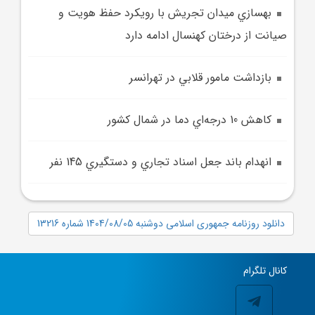
بهسازي ميدان تجريش با رويکرد حفظ هويت و
صيانت از درختان کهنسال ادامه دارد
بازداشت مامور قلابي در تهرانسر
کاهش 10 درجه‌اي دما در شمال کشور
انهدام باند جعل اسناد تجاري و دستگيري 145 نفر
دانلود روزنامه جمهوری اسلامی دوشنبه 1404/08/05 شماره 13216
کانال تلگرام