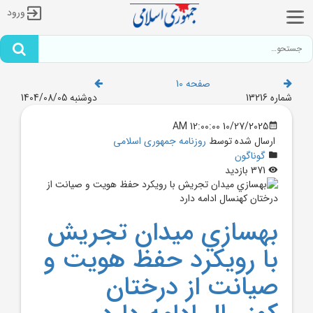
ورود
صفحه 10
شماره 13216
دوشنبه 1404/08/05
10/27/2025 12:00:00 AM
ارسال شده توسط
روزنامه جمهوری اسلامی
گوناگون
371 بازدید
بهسازي ميدان تجريش
با رويکرد حفظ هويت و
صيانت از درختان