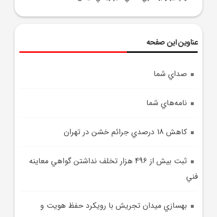
عناوین این صفحه
صداي شما
نامه‌هاي شما
کاهش 18 درصدي جرائم خشن در تهران
ثبت بيش از 496 هزار تخلف نداشتن گواهي معاينه
فني
بهسازي ميدان تجريش با رويکرد حفظ هويت و