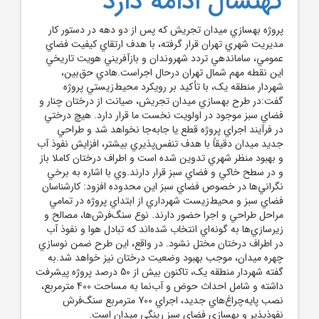
کهنسال ادامه دارد
پروژه بهسازي ميدان تجريش که پس از دو دهه در دستور کار
مديريت شهري تهران قرار گرفته، با هدف ارتقاي کيفيت فضاي
عمومي، ساماندهي تردد شهروندان و بازآفريني هويت تاريخي
اين نقطه مهم شمال تهران درحال اجراست.هادي حق‌بين،
شهردار منطقه يک، با تأکيد بر رويکرد محيط‌زيستي پروژه
گفت:در طرح بهسازي ميدان تجريش، صيانت از درختان چنار و
فضاي سبز موجود در اولويت نخست ما قرار دارد. هيچ درختي
در فرآيند اجراي پروژه قطع يا جابه‌جا نخواهد شد و طراحي
جديد ميدان دقيقاً با هدف تنفس‌پذيري بيشتر، افزايش نفوذ آب
و بهبود منظر شهري تدوين شده است و اطراف درختان کاملا باز
و در سطح خاکي و فضاي سبز قرار دارند.وي با اشاره به برخي
نگراني‌ها در خصوص فضاي سبز اين محدوده افزود: کارشناسان
فضاي سبز و محيط‌زيست شهرداري از ابتداي پروژه در تمامي
مراحل طراحي و اجرا حضور دارند. نوع سنگ‌فرش‌ها، مصالح و
زيرسازي‌ها به گونه‌اي انتخاب شده‌اند که تبادل هوا و نفوذ آب
در اطراف درختان مختل نشود. در واقع، اين طرح ضمن نوسازي
چهره ميدان، موجب بهبود وضعيت درختان نيز خواهد شد.به
گفته شهردار منطقه يک، تاکنون بيش از 50 درصد پروژه پيشرفت
داشته و شامل احداث حوض و آب‌نما به مساحت 400 مترمربع،
نصب پايه‌چراغ‌هاي جديد، اجراي 700 مترمربع سنگ‌فرش
نفوذپذير و بهسازي فضاي سبز رينگي ميدان است.