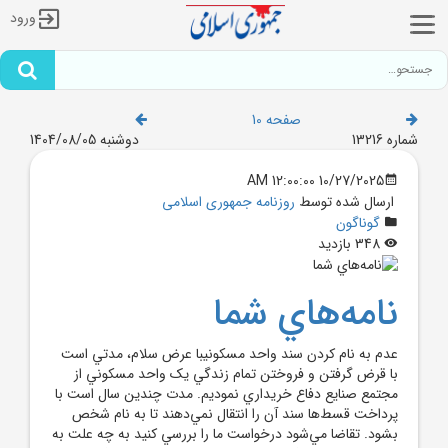
ورود
صفحه 10
شماره 13216
دوشنبه 1404/08/05
10/27/2025 12:00:00 AM
ارسال شده توسط
روزنامه جمهوری اسلامی
گوناگون
348 بازدید
نامه‌هاي شما
عدم به نام کردن سند واحد مسکونيبا عرض سلام، مدتي است
با قرض گرفتن و فروختن تمام زندگي يک واحد مسکوني از
مجتمع صنايع دفاع خريداري نموديم. مدت چندين سال است با
پرداخت قسط‌ها سند آن را انتقال نمي‌دهند تا به نام شخص
بشود. تقاضا مي‌شود درخواست ما را بررسي کنيد به چه علت به