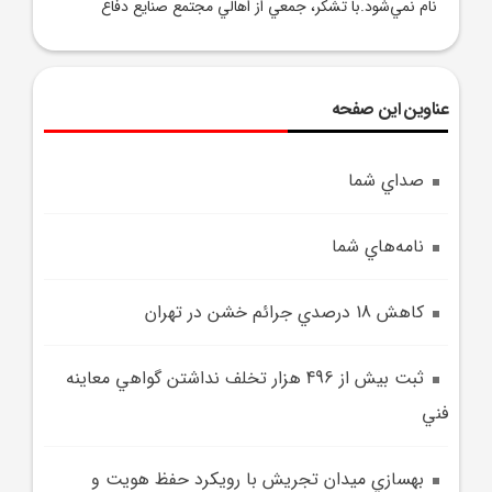
نام نمي‌شود.با تشکر، جمعي از اهالي مجتمع صنايع دفاع
عناوین این صفحه
صداي شما
نامه‌هاي شما
کاهش 18 درصدي جرائم خشن در تهران
ثبت بيش از 496 هزار تخلف نداشتن گواهي معاينه
فني
بهسازي ميدان تجريش با رويکرد حفظ هويت و