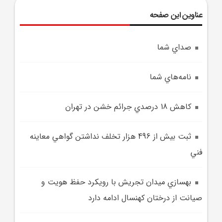
عناوین این صفحه
صداي شما
نامه‌هاي شما
کاهش 18 درصدي جرائم خشن در تهران
ثبت بيش از 496 هزار تخلف نداشتن گواهي معاينه
فني
بهسازي ميدان تجريش با رويکرد حفظ هويت و
صيانت از درختان کهنسال ادامه دارد