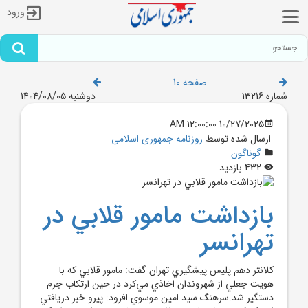
ورود
صفحه 10
شماره 13216
دوشنبه 1404/08/05
10/27/2025 12:00:00 AM
ارسال شده توسط
روزنامه جمهوری اسلامی
گوناگون
432 بازدید
بازداشت مامور قلابي در
تهرانسر
کلانتر دهم پليس پيشگيري تهران گفت: مامور قلابي که با
هويت جعلي از شهروندان اخاذي مي‌کرد در حين ارتکاب جرم
دستگير شد.سرهنگ سيد امين موسوي افزود: پيرو خبر دريافتي