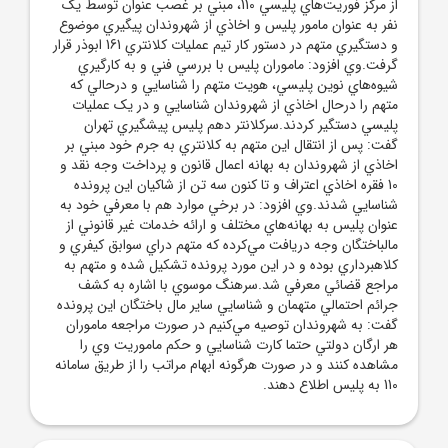
از مرکز فوريت‌هاي پليسي 110، مبني بر غصب عنوان توسط يک
نفر به عنوان مامور پليس و اخاذي از شهروندان پيگيري موضوع
و دستگيري متهم در دستور کار تيم عمليات کلانتري 161 ابوذر قرار
گرفت.وي افزود: ماموران پليس با بررسي فني و به کارگيري
شيوه‌هاي نوين پليسي، هويت متهم را شناسايي و درحالي که
متهم را درحال اخاذي از شهروندان شناسايي و در يک عمليات
پليسي دستگير کردند.سرکلانتر دهم پليس پيشگيري تهران
گفت: پس از انتقال اين متهم به کلانتري به جرم خود مبني بر
اخاذي از شهروندان به بهانه اعمال قانون و پرداخت وجه نقد و
10 فقره اخاذي اعتراف و تا کنون سه تن از شاکيان اين پرونده
شناسايي شدند.وي افزود: در برخي موارد هم با معرفي خود به
عنوان پليس به بهانه‌هاي مختلف و ارائه خدمات غير قانوني از
مالباختگان وجه دريافت مي‌کرده که متهم دراي سوابق کيفري و
کلاهبرداري بوده و در اين مورد پرونده تشکيل شده و متهم به
مراجع قضائي معرفي شد.سرهنگ موسوي با اشاره به کشف
جرائم احتمالي متهمان و شناسايي ساير مال باختگان اين پرونده
گفت: به شهروندان توصيه مي‌کنيم در صورت مراجعه ماموران
هر ارگان دولتي حتما کارت شناسايي و حکم ماموريت وي را
مشاهده کنند و در صورت هرگونه ابهام مراتب را از طريق سامانه
110 به پليس اطلاع دهند.