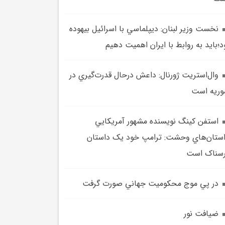
نخست وزير لبنان: ديپلماسي با اسرائيل بيهوده
د؛بايد به روابط با ايران اهميت دهيم
وال‌استريت ژورنال: داعش درحال قدرت‌گيري در
ريه است
استفن کينگ نويسنده مشهور آمريکايي
ستان‌هاي وحشت: ترامپ خود يک داستان
سناک است
در پي موج محکوميت جهاني صورت گرفت
ضيافت نور