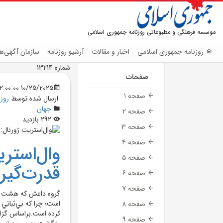
موسسه فرهنگی و مطبوعاتی روزنامه جمهوری اسلامی
روزنامه جمهوری اسلامی
اخبار و مقالات
آرشیو روزنامه
سازمان آگهی‌ها
شماره 13214
صفحات
10/25/2025 12:00:00 AM
صفحه 1
ارسال شده توسط
روز
جهان
صفحه 2
292 بازدید
صفحه 3
صفحه 4
وال‌استر
صفحه 5
قدرت‌گير
صفحه 6
صفحه 7
گروه داعش که هشت سا
است؛ چرا که بي‌ثباتي
صفحه 8
کرده است.براساس گزار
صفحه 9