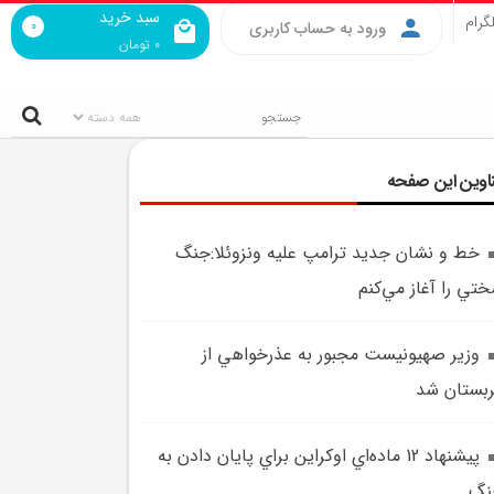
سبد خرید
گرام
0
ورود به حساب کاربری
0
تومان
اوین این صفحه
خط و نشان جديد ترامپ عليه ونزوئلا:جنگ
تي را آغاز مي‌کنم
وزير صهيونيست مجبور به عذرخواهي از
بستان شد
پيشنهاد 12 ماده‌اي اوکراين براي پايان دادن به
نگ