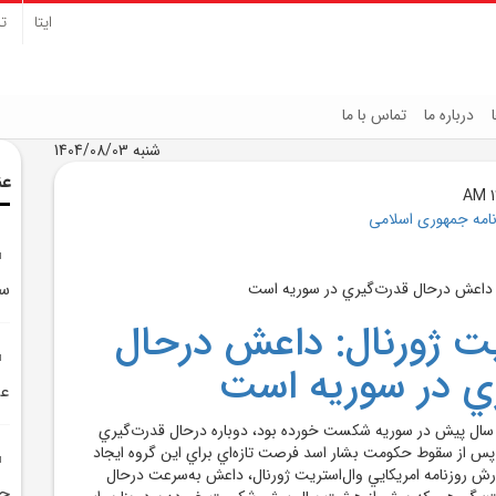
ایتا
تل
درباره ما
تماس با ما
شنبه 1404/08/03
عن
نامه جمهوری اسلامی
سخ
يت ژورنال: داعش درحال
ي در سوريه است
عر
ل پيش در سوريه شکست خورده بود، دوباره درحال قدرت‌گيري
 پس از سقوط حکومت بشار اسد فرصت تازه‌اي براي اين گروه ايجاد
ش روزنامه امريکايي وال‌استريت ژورنال، داعش به‌سرعت درحال
ج