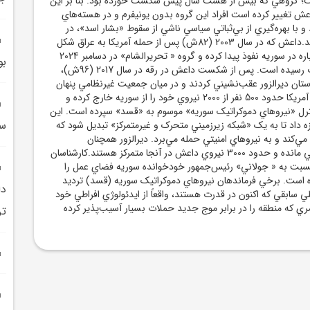
؛ گروهي که بيش از هشت سال پيش شکست خورده بود. بنا بر اين
عش تغيير کرده است افراد اين گروه بدون يونيفرم و در هسته‌هاي
 با بهره‌گيري از بي‌ثباتي سياسي ناشي از سقوط «بشار اسد»، در
جاده‌ها کمين مي‌گذارند.داعش که در سال 2003 (82ش) پس از حمله آمريکا به عراق شکل
گرفت، در شرايطي دوباره در سوريه نفوذ پيدا کرده و گروه « تحريرالشام» در دسامبر 2024
بو
(آذر 1402ش) به قدرت رسيده است. پس از شکست داعش در رقه در سال 2017 (96ش)،
ستان ديرالزور عقب‌نشيني کردند و در ميان جمعيت غيرنظامي پنهان
ماندند.از آوريل 2025، آمريکا حدود 500 نفر از 2000 نيروي خود را از سوريه خارج کرده و
 کنترل «نيروهاي دموکراتيک سوريه» موسوم به «قسد» سپرده است. اين
سو
داد تا به يک «شبکه زيرزميني متحرک و غيرمتمرکز» تبديل شود که
مي‌کند و به نيروهاي امنيتي حمله مي‌برد. ديرالزور همچنان
پرتحرک‌ترين نقطه باقي مانده و حدود 3000 نيروي داعش در آنجا متمرکز هستند.کارشناسان
نسبت به « جولاني» رئيس‌جمهور خودخوانده سوريه فضاي عمل را
 است. برخي فرماندهان نيروهاي دموکراتيک سوريه (قسد) ترديد
دا
طي سابقي که اکنون در قدرت هستند، واقعاً از ايدئولوژي افراطي خود
ي که منطقه را در برابر موج جديد حملات بسيار آسيب‌پذير کرده
تر