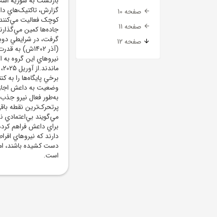
بازگشت به سوريه است
گزارش، تاکتيک‌هاي دا
صفحه 10
کوچک فعاليت مي‌کنند و
صفحه 11
صفحه 12
نيروهاي اين گروه به ا
برخي پايگاه‌ها را به
وضعيت به داعش اجازه 
به‌طور فعال نيرو جذب 
مي‌گويند بي‌اعتمادي 
براي داعش فراهم کرده
دارند که نيروهاي افرا
دست کشيده باشند، امر
است.