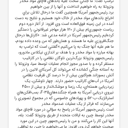
ترامپ گفت: ما جنگي سخت عليه باندهاي قاچاق مواد مخدر
ونزوئلا به راه خواهيم انداخت و آنها را از بين خواهيم
برد.رئيس‌جمهور آمريکا همچنين گفت ما درحال تلاش براي
اخراج باندهاي مواد مخدر از خاک خود هستيم و نتايج به دست
آمده در اين زمينه فوق‌العاده است.وي افزود: از آغاز دوره دوم
رياست جمهوري‌ام بيش از 120 هزار مهاجر غيرقانوني را دستگير
کرده‌ايم.رئيس‌جمهور آمريکا در ادامه مدعي شد: «کارتل‌ها درحال
جنگ‌افروزي عليه ما هستند و همان‌طور که من وعده داده بودم،
ما هم عليه آنها جنگ به پا مي‌کنيم.»گفتني است که ترامپ به
بهانه مبارزه با مواد مخدر و با هدف بر اندازي نيکلاس مادورو،
رئيس‌جمهور ونزوئلا بزرگ‌ترين ناوگان نظامي را در کارائيب
مستقر کرده و با صدور مجوز انجام عمليات توسط سيا، ونزوئلا را
به آستانه جنگي کشانده که مي‌تواند کل آمريکاي لاتين را در
آتش بسوزاند.هم‌اکنون بيش از 10 درصد کل ظرفيت نظامي
آمريکا در آب‌هاي کارائيب حضور دارند. چهار ناوشکن، يک
زيردريايي هسته‌اي، يک رزمنا و موشک‌انداز و بيش از 4500
نيروي دريايي آمريکا به همراه جنگنده‌هايF-35، بمب‌افکن‌هاي
استراتژيک ب‌-‌52 و پهپادهاي جاسوسي که در مجموع تصويري را
مي‌سازند که فراتر از يک عمليات ضدمواد مخدر
است.رئيس‌جمهور آمريکا در پاسخ به سؤالي در مورد قاچاق مواد
مخدر توسط چين به ايالات متحده از طريق ونزوئلا گفت: بله،
آنها اين کار را مي‌کنند و من با رئيس‌جمهور چين در اين مورد
صحبت خواهم کرد.وي افزود: ما مي‌خواهيم با چين به توافقي