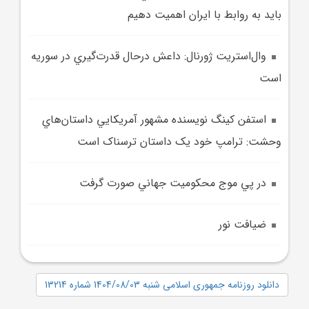
بايد به روابط با ايران اهميت دهيم
وال‌استريت ژورنال: داعش درحال قدرت‌گيري در سوريه
است
استفن کينگ نويسنده مشهور آمريکايي داستان‌هاي
وحشت: ترامپ خود يک داستان ترسناک است
در پي موج محکوميت جهاني صورت گرفت
ضيافت نور
دانلود روزنامه جمهوری اسلامی شنبه 1404/08/03 شماره 13214