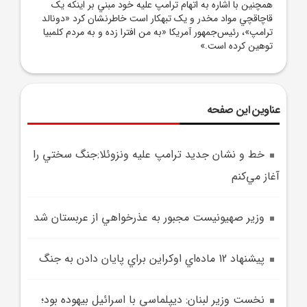
همچنين با اشاره به اتهام ترامپ عليه خود مبني بر اينکه يک
قاچاقچي مواد مخدر و يک تبهکار است خاطرنشان کرد «دونالد
ترامپ»، رئيس‌جمهور آمريکا «به من افترا زده و به مردم کلمبيا
توهين کرده است.»
عناوین این صفحه
خط و نشان جديد ترامپ عليه ونزوئلا:جنگ سختي را
آغاز مي‌کنم
وزير صهيونيست مجبور به عذرخواهي از عربستان شد
پيشنهاد 12 ماده‌اي اوکراين براي پايان دادن به جنگ
نخست وزير لبنان: ديپلماسي با اسرائيل بيهوده بود؛