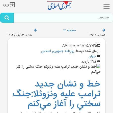
ورود
صفحه 12
شماره 13214
شنبه 1404/08/03
10/25/2025 12:00:00 AM
ارسال شده توسط
روزنامه جمهوری اسلامی
جهان
381 بازدید
خط و نشان جديد
ترامپ عليه ونزوئلا:جنگ
سختي را آغاز مي‌کنم