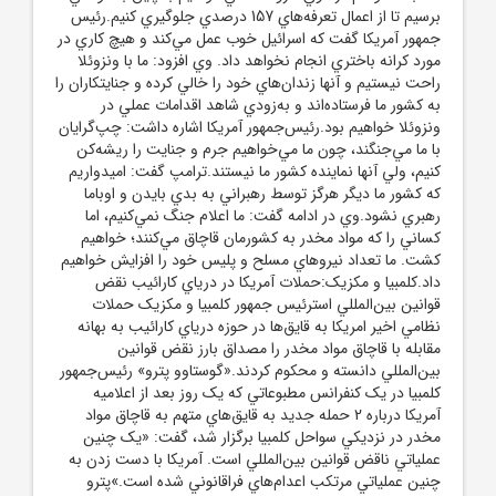
برسيم تا از اعمال تعرفه‌هاي 157 درصدي جلوگيري کنيم.رئيس
جمهور آمريکا گفت که اسرائيل خوب عمل مي‌کند و هيچ کاري در
مورد کرانه باختري انجام نخواهد داد. وي افزود: ما با ونزوئلا
راحت نيستيم و آنها زندان‌هاي خود را خالي کرده و جنايتکاران را
به کشور ما فرستاده‌اند و به‌زودي شاهد اقدامات عملي در
ونزوئلا خواهيم بود.رئيس‌جمهور آمريکا اشاره داشت: چپ‌گرايان
با ما مي‌جنگند، چون ما مي‌خواهيم جرم و جنايت را ريشه‌کن
کنيم، ولي آنها نماينده کشور ما نيستند.ترامپ گفت: اميدواريم
که کشور ما ديگر هرگز توسط رهبراني به بدي بايدن و اوباما
رهبري نشود.وي در ادامه گفت: ما اعلام جنگ نمي‌کنيم، اما
کساني را که مواد مخدر به کشورمان قاچاق مي‌کنند؛ خواهيم
کشت. ما تعداد نيروهاي مسلح و پليس خود را افزايش خواهيم
داد.کلمبيا و مکزيک:حملات آمريکا در درياي کارائيب نقض
قوانين بين‌المللي استرئيس جمهور کلمبيا و مکزيک حملات
نظامي اخير امريکا به قايق‌ها در حوزه درياي کارائيب به بهانه
مقابله با قاچاق مواد مخدر را مصداق بارز نقض قوانين
بين‌المللي دانسته و محکوم کردند.«گوستاوو پترو» رئيس‌جمهور
کلمبيا در يک کنفرانس مطبوعاتي که يک روز بعد از اعلاميه
آمريکا درباره 2 حمله جديد به قايق‌هاي متهم به قاچاق مواد
مخدر در نزديکي سواحل کلمبيا برگزار شد، گفت: «يک چنين
عملياتي ناقض قوانين بين‌المللي است. آمريکا با دست زدن به
چنين عملياتي مرتکب اعدام‌هاي فراقانوني شده است.»پترو