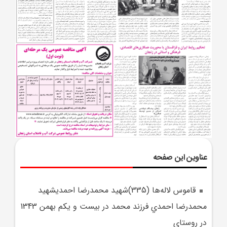
عناوین این صفحه
قاموس لاله‌ها (335)شهيد محمدرضا احمديشهيد
محمدرضا احمدي فرزند محمد در بيست و يکم بهمن 1343
در روستاي