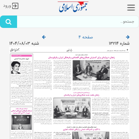
ورود
صفحه 4
شماره 13214
شنبه 1404/08/03