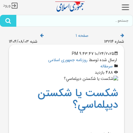
ورود
صفحه 1
شماره 13214
شنبه 1404/08/03
10/24/2025 9:43:47 PM
ارسال شده توسط
روزنامه جمهوری اسلامی
سرمقاله
488 بازدید
شکست يا شکستن
ديپلماسي؟