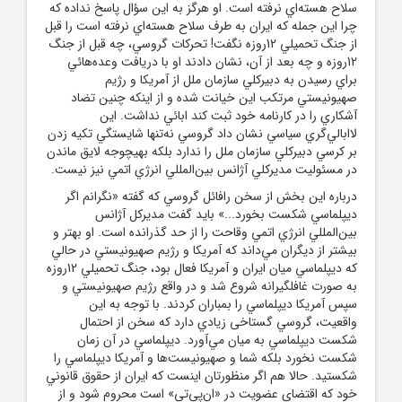
سلاح هسته‌اي نرفته است. او هرگز به اين سؤال پاسخ نداده که
چرا اين جمله که ايران به طرف سلاح‌ هسته‌اي نرفته است را قبل
از جنگ تحميلي 12روزه نگفت! تحرکات گروسي، چه قبل از جنگ
12روزه و چه بعد از آن، نشان دادند او با دريافت وعده‌هائي
براي رسيدن به دبيرکلي سازمان ملل از آمريکا و رژيم
صهيونيستي مرتکب اين خيانت شده و از اينکه چنين تضاد
آشکاري را در کارنامه خود ثبت کند ابائي نداشت. اين
لاابالي‌گري سياسي نشان داد گروسي نه‌تنها شايستگي تکيه زدن
بر کرسي دبيرکلي سازمان ملل را ندارد بلکه بهيچوجه لايق ماندن
در مسئوليت مديرکلي آژانس بين‌المللي انرژي اتمي نيز نيست.
درباره اين بخش از سخن رافائل گروسي که گفته «نگرانم اگر
ديپلماسي شکست بخورد...» بايد گفت مديرکل آژانس
بين‌المللي انرژي اتمي وقاحت را از حد گذرانده است. او بهتر و
بيشتر از ديگران مي‌داند که آمريکا و رژيم صهيونيستي در حالي
که ديپلماسي ميان ايران و آمريکا فعال بود، جنگ تحميلي 12روزه
به صورت غافلگيرانه شروع شد و در واقع رژيم صهيونيستي و
سپس آمريکا ديپلماسي را بمباران کردند. با توجه به اين
واقعيت، گروسي گستاخی زيادي دارد که سخن از احتمال
شکست ديپلماسي به ميان مي‌آورد. ديپلماسي در آن زمان
شکست نخورد بلکه شما و صهيونيست‌ها و آمريکا ديپلماسي را
شکستيد. حالا هم اگر منظورتان اينست که ايران از حقوق قانوني
خود که اقتضاي عضويت در «ان‌پي‌تي» است محروم شود و از