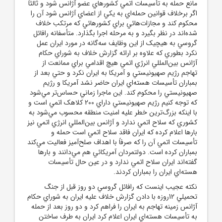
مانع حمله به تأسيسات اتمي کشورهاي عضو آژانس شود و ثالثاً
اگر برخلاف قوانين حمله‌اي به يکي از اعضاي آژانس شود آن را
محکوم کند و مجازات‌هائي براي کشورهائي که مرتکب خلاف
شده‌اند در نظر بگيرد و به مرحله اجرا بگذارد. متأسفانه رافائل
گروسي به هيچيک از اين وظايف سه‌گانه در مورد ايران عمل
نکرد بطوري که علاوه بر ارائه گزارش خلاف به شوراي حکام
آژانس بين‌المللي انرژي اتمي هيچ اقدامي براي ممانعت از
تهاجم رژيم صهيونيستي و آمريکا به ايران نکرد و حتي بعد از
بمباران تأسيسات هسته‌اي ايران حاضر نشد آمريکا و رژيم
صهيونيستي را محکوم کند. اين ماجرا زماني حساس‌تر مي‌شود
که توجه کنيم رژيم صهيونيستي داراي 200 کلاهک اتمي است و
با اينکه بزرگ‌ترين خطر عليه امنيت منطقه محسوب مي‌شود به
کشوري که سلاح اتمي ندارد و آژانس بين‌المللي انرژي اتمي نيز
بارها اعلام کرده که ايران فاقد سلاح اتمي است حمله و
تأسيسات اتمي آن را که صرفاً با اهداف صلح‌آميز فعاليت مي‌کند
بمباران کرده است. دولتمردان آمريکائي هم مي‌دانند و بارها
گفته‌اند ايران سلاح اتمي ندارد و در عين حال تأسيسات
هسته‌اي ايران را بمباران کردند.
نکته عجيب اينست که رافائل گروسي دو روز قبل از جنگ
تحميلي 12روزه با دادن گزارش خلاف عليه ايران به شوراي حکام
آژانس زمينه تهاجم به ايران را فراهم کرد و دو روز بعد از حمله
به تأسيسات هسته‌اي ايران اعلام کرد ايران به طرف ساختن