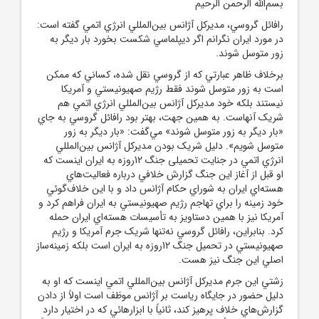
بسم‌الله الرحمن الرحيم
رافائل گروسي، مديرکل آژانس بين‌المللي انرژي اتمي گفته است:
در مورد ايران نگرانم اگر ديپلماسي شکست بخورد بار ديگر به
زور متوسل شوند.
برخلاف ظاهر عبارتي که از گروسي نقل شده، کساني که ممکن
است به زور متوسل شوند فقط رژيم صهيونيستي و آمريکا
نيستند بلکه خود مديرکل آژانس بين‌المللي انرژي اتمي هم
شريک آنهاست. به همين جهت، بهتر بود رافائل گروسي به جاي
«بار ديگر به زور متوسل شوند» مي‌گفت: «بار ديگر به زور
متوسل شويم». دليل شريک بودن مديرکل آژانس بين‌المللي
انرژي اتمي در جنايت تحميلی جنگ 12روزه به ايران اينست که
او قبل از آغاز اين جنگ گزارش خلافي درباره فعاليت‌هاي
هسته‌اي ايران به شوراي حکام آژانس داد و با اين خلاف‌گوئي
خود زمينه را براي تهاجم رژيم صهيونيستي به ايران فراهم کرد و
آمريکا نيز با همين دستاويز به تأسيسات هسته‌اي ايران حمله
کرد. بنابراين، رافائل گروسي نه‌تنها شريک جرم آمريکا و رژيم
صهيونيستي در تحميل جنگ 12روزه به ايران است بلکه زمينه‌ساز
اصلي اين جنگ نيز هست.
زشتي اين جرم مديرکل آژانس بين‌المللي اتمي اينست که او به
دليل حضور در جايگاه رياست بر آژانس موظف است اولاً از دادن
گزارش‌هاي خلاف پرهيز کند، ثانياً با ابزارهائي که در اختيار دارد