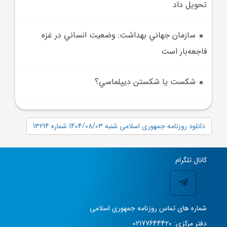
تحويل داد
سازمان جهاني بهداشت: وضعيت انساني در غزه
فاجعه‌بار است
شکست يا شکستن ديپلماسي؟
دانلود روزنامه جمهوری اسلامی شنبه 1404/08/03 شماره 13214
کانال تلگرام
شماره های تماس روزنامه جمهوری اسلامی
دفتر مرکزی: 02177644420