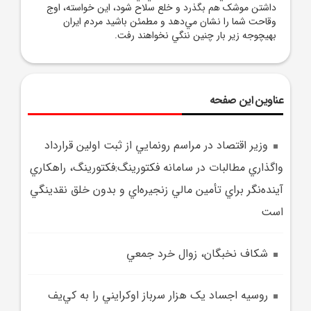
داشتن موشک هم بگذرد و خلع سلاح شود، اين خواسته، اوج
وقاحت شما را نشان مي‌دهد و مطمئن باشيد مردم ايران
بهيچوجه زير بار چنين ننگي نخواهند رفت.
عناوین این صفحه
وزير اقتصاد در مراسم رونمايي از ثبت اولين قرارداد
واگذاري مطالبات در سامانه فکتورينگ:فکتورينگ، راهکاري
آينده‌نگر براي تأمين مالي زنجيره‌اي و بدون خلق نقدينگي
است
شکاف نخبگان، زوال خرد جمعي
روسيه اجساد يک هزار سرباز اوکرايني را به کي‌يف