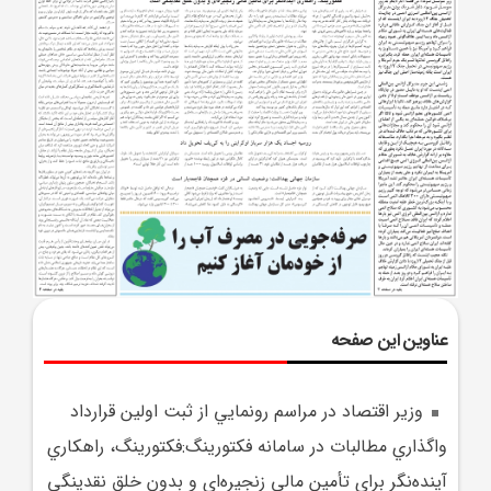
عناوین این صفحه
وزير اقتصاد در مراسم رونمايي از ثبت اولين قرارداد
واگذاري مطالبات در سامانه فکتورينگ:فکتورينگ، راهکاري
آينده‌نگر براي تأمين مالي زنجيره‌اي و بدون خلق نقدينگي