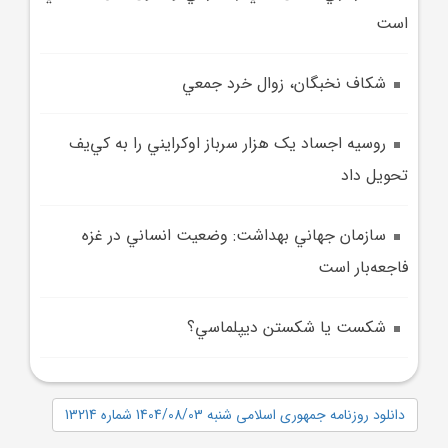
است
شکاف نخبگان، زوال خرد جمعي
روسيه اجساد يک هزار سرباز اوکرايني را به کي‌يف
تحويل داد
سازمان جهاني بهداشت: وضعيت انساني در غزه
فاجعه‌بار است
شکست يا شکستن ديپلماسي؟
دانلود روزنامه جمهوری اسلامی شنبه 1404/08/03 شماره 13214