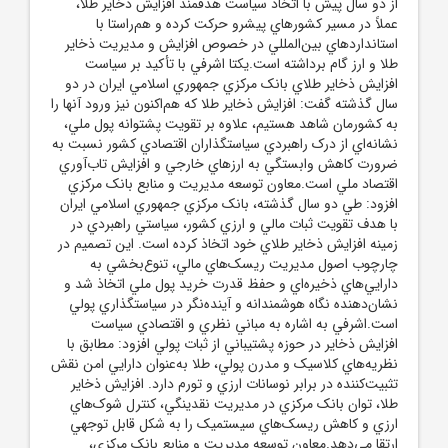
از دو سال پيش با اتخاذ سياست هدفمند افزايش ذخاير طلا،
عملاً در مسير کشورهاي پيشرو حرکت کرده و هم‌راستا با
استانداردهاي بين‌المللي در خصوص افزايش و مديريت ذخاير
طلا و ارز گام برداشته است.يکتا اشرفي با تأکيد بر سياست
افزايش ذخاير طلاي بانک مرکزي جمهوري اسلامي ايران در دو
سال گذشته گفت: افزايش ذخاير طلا که هم‌اکنون نيز ورود آنها را
به کشورمان شاهد هستيم، علاوه بر تقويت پشتوانه پول ملي،
نشانه‌اي از درک راهبردي سياستگذاران اقتصادي کشور نسبت به
ضرورت کاهش وابستگي به ارزهاي خارجي و افزايش تاب‌آوري
اقتصاد ملي است.معاون توسعه مديريت و منابع بانک مرکزي
افزود: طي دو سال گذشته، بانک مرکزي جمهوري اسلامي ايران
با هدف تقويت ثبات مالي و ارزي کشور، سياستي راهبردي در
زمينه افزايش ذخاير طلاي خود اتخاذ کرده است. اين تصميم در
چارچوب اصول مديريت ريسک‌هاي مالي، تنوع‌بخشي به
دارايي‌هاي ذخيره‌اي و حفظ قدرت خريد پول ملي اتخاذ شد و
نشان‌دهنده نگاه هوشمندانه و آينده‌نگر در سياستگذاري پولي
است.اشرفي به اشاره به مباني نظري و اقتصادي سياست
افزايش ذخاير در حوزه پشتيباني از ثبات پولي افزود: مطابق با
نظريه‌هاي کلاسيک و مدرن پولي، طلا به‌عنوان دارايي امن نقش
تثبيت‌کننده در برابر نوسانات ارزي و تورم دارد. افزايش ذخاير
طلا، توان بانک مرکزي در مديريت نقدينگي، کنترل شوک‌هاي
ارزي و کاهش ريسک‌هاي سيستميک را به شکل قابل توجهي
ارتقا مي‌دهد.معاون توسعه مديريت و منابع بانک مرکزي،