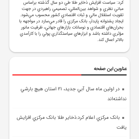
کرد: سياست افزايش ذخاير طلا طي دو سال گذشته براساس
مباني نظري و شواهد بين‌المللي، تصميمي راهبردي در جهت
تقويت استقلال مالي و ثبات اقتصادي کشور محسوب مي‌شود.
ايجاد پشتوانه پايدار، بانک مرکزي را قادر مي‌سازد در مواجهه با
بحران‌هاي اقتصادي و نوسانات بازارهاي جهاني، ظرفيت مانور
مؤثري داشته باشد و ابزارهاي سياستگذاري پولي را با کارآمدي
بالاتر اعمال کند.
عناوین این صفحه
در اولين ماه سال آبي جديد، 21 استان هيچ بارشي
نداشته‌اند
بانک مرکزي اعلام کرد:ذخاير طلا بانک مرکزي افزايش
يافت