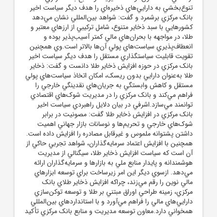
تنوع‌بخشي به دارايي‌هاي ذخيره‌اي را هدف ديگر سياست اخير
بانک مرکزي برشمرد و گفت: شواهد بين‌المللي نشان مي‌دهد
کشورهايي با سبد ذخاير متنوع، شامل ترکيبي از ارزهاي معتبر و
طلا، در مواجهه با بحران‌هاي مالي کمتر آسيب‌پذير بوده و
انعطاف‌پذيري سياست‌هاي پولي آن‌ها بالاتر است.وي همچنين
تقويت قابليت سياستگذاري مستقل را هدف ديگر سياست اخير
بانک مرکزي در حوزه افزايش ذخاير طلا دانست و گفت: ذخاير
طلا به‌عنوان دارايي بدون ريسک، امکان اتخاذ سياست‌هاي پولي
مستقل و کاهش وابستگي به جريان‌هاي نقدينگي خارجي را
فراهم مي‌کند و بانک مرکزي را در مديريت شوک‌هاي اقتصادي
توانمند مي‌سازد.اشرفي در بيان دلايل راهبردي سياست اخير
بانک مرکزي در افزايش ذخاير طلا گفت: مصونيت در برابر
شوک‌هاي خارجي و تحريم‌ها و نوسانات بازار جهاني اهميت
داشتن پشتوانه ملموس و غيرقابل مصادره را افزايش داده است.
همچنين با افزايش اعتماد سرمايه‌گذاران، شواهد تجربي حاکي از
آن است که سياست افزايش ذخاير طلا، سيگنالي از مديريت
هوشمندانه و پايدار منابع ملي به بازارها و سرمايه‌گذاران ارائه
مي‌دهد. ازسوي ديگر اين امر زيرساخت براي توسعه ابزارهاي
مالي نوين را رقم مي‌زند، چراکه افزايش ذخاير طلاي بانک
مرکزي، زمينه طراحي اوراق مبتني بر طلا و توسعه توکن‌سازي
دارايي‌هاي مالي را فراهم مي‌آورد و با استانداردهاي بين‌المللي
همخواني دارد.معاون توسعه مديريت و منابع بانک مرکزي تأکيد