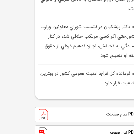
شد
دکتر پزشکيان در نشست شوراي معاونين وزارت
ور:حتي اگر کسي مرتکب خلافي شد، در کنار
يدگي به تخلفش، اجازه ندهيم ذره‌اي از حقوق
ه او تضييع شود
فرمانده کل فراجا:امنيت عمومي کشور در بهترين
عيت قرار دارد
تمام صفحات
 این صفحه