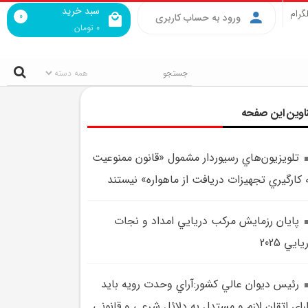
سبد خرید
گرام
0
ورود به حساب کاربری
0
تومان
اوین این صفحه
تلويزيون‌هاي رسيور‌دار مشمول «قانون ممنوعيت
 کارگيري تجهيزات دريافت از ماهواره» نيستند
پايان رزمايش مرکب دريايي امداد و نجات
ايي 2025
رئيس ديوان عالي کشور:آراي وحدت رويه بايد
راي اتقان لازم و مستدل به دلائل شرعي و قانوني