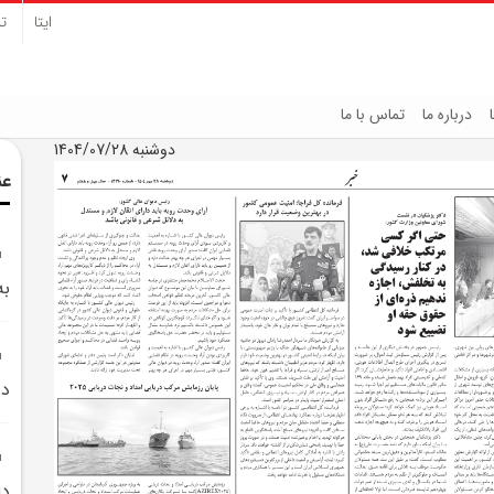
ایتا
تل
درباره ما
تماس با ما
دوشنبه 1404/07/28
عن
به
دري
دا