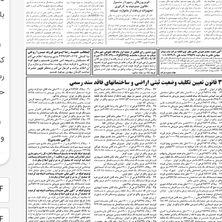
با
کش
رس
حق
وض
PDF 
PDF