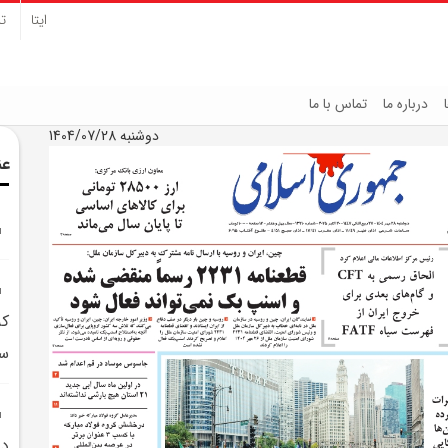
ایتا
تل
درباره ما
تماس با ما
دوشنبه 1404/07/28
عن
که
سر
در