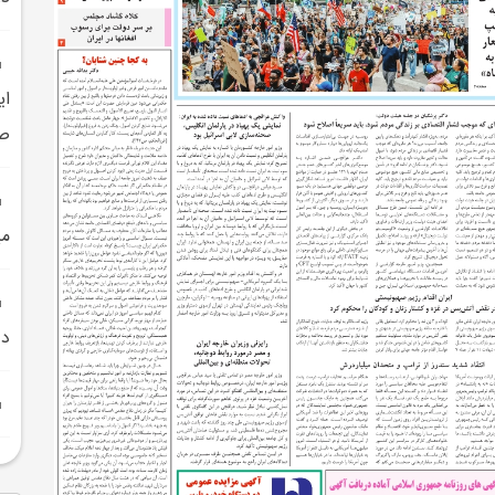
اي
صح
مي
دو