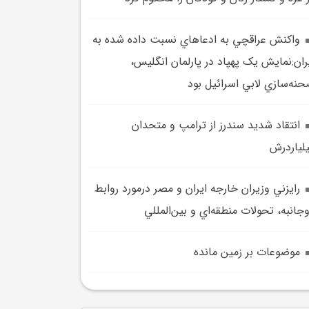
واکنش عراقچي به ادعاهاي نسبت داده شده به
ران:نمايش يک پهپاد در پارلمان انگليس،
نه‌سازي لابي اسرائيل بود
انتقاد شديد سندرز از ترامپ و متحدان
لياردرش
رايزني وزيران خارجه ايران و مصر درمورد روابط
جانبه، تحولات منطقه‌اي و بين‌المللي
موضوعات بر زمين مانده