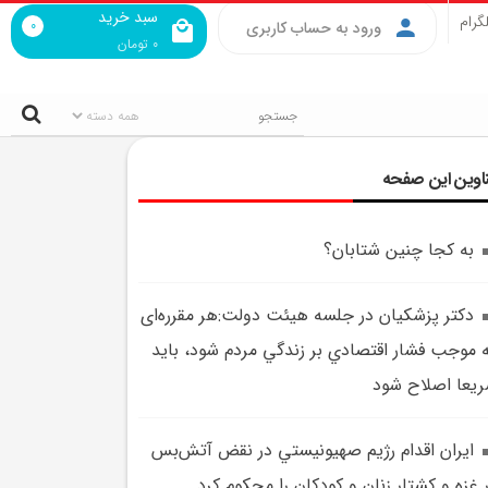
سبد خرید
گرام
0
ورود به حساب کاربری
0
تومان
اوین این صفحه
به کجا چنين شتابان؟
دکتر پزشکيان در جلسه هيئت دولت:هر مقرره‌ای
 موجب فشار اقتصادي بر زندگي مردم شود، بايد
يعا اصلاح شود
ايران اقدام رژيم صهيونيستي در نقض آتش‌بس
 غزه و کشتار زنان و کودکان را محکوم کرد