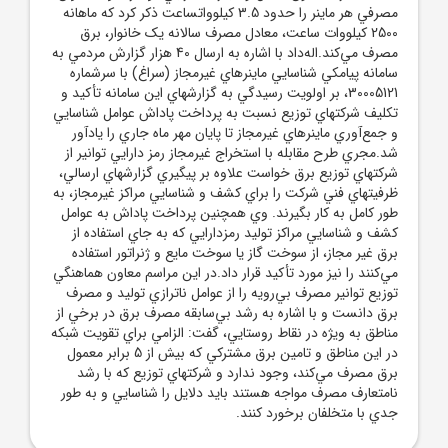
مصرفي هر ماينر را حدود 3.5 کيلوواتساعت ذکر کرد که ماهانه
2500 کيلووات ساعت، معادل مصرف سالانه يک خانوار، برق
مصرف مي‌کند.اله‌داد با اشاره به ارسال 40 هزار گزارش مردمي به
سامانه پيامکي شناسايي ماينرهاي غيرمجاز (سراغ) با سرشماره
30005121، بر اولويت رسيدگي به گزارشهاي اين سامانه تأکيد و
تکليف شرکتهاي توزيع نسبت به پرداخت پاداش عوامل شناسايي
و جمع‌آوري ماينرهاي غيرمجاز تا پايان مهر ماه جاري را يادآور
شد.مجري طرح مقابله با استخراج غيرمجاز رمز دارايي توانير از
شرکتهاي توزيع برق خواست علاوه بر پيگيري گزارشهاي ارسالي،
ظرفيتهاي فني شرکت را براي کشف و شناسايي مراکز غيرمجاز، به
طور کامل به کار بگيرند. وي همچنين پرداخت پاداش به عوامل
کشف و شناسايي مراکز توليد رمزدارايي که به جاي استفاده از
برق غير مجاز، از سوخت گاز يا سوخت مايع و ژنراتور استفاده
مي‌کنند را نيز مورد تأکيد قرار داد.در اين مراسم معاون هماهنگي
توزيع توانير مصرف بي‌رويه را از عوامل ناترازي توليد و مصرف
برق دانست و با اشاره به رشد بي‌سابقه مصرف برق در برخي از
مناطق به ويژه در نقاط روستايي، گفت: الزامي براي تقويت شبکه
در اين مناطق و تامين برق مشترکي که بيش از 5 برابر معمول
برق مصرف مي‌کند، وجود ندارد و شرکتهاي توزيع که با رشد
نامتعارف مصرف مواجه هستند بايد دلايل را شناسايي و به طور
جدي با متخلفان برخورد کنند.