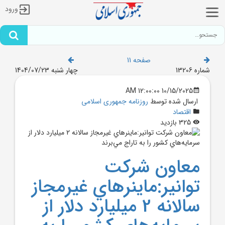
ورود
صفحه 11
شماره 13206
چهار شنبه 1404/07/23
10/15/2025 12:00:00 AM
ارسال شده توسط
روزنامه جمهوری اسلامی
اقتصاد
325 بازدید
معاون شرکت
توانير:ماينر‌هاي غيرمجاز
سالانه 2 ميليارد دلار از