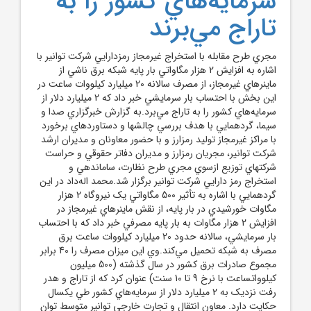
سرمايه‌هاي کشور را به
تاراج مي‌برند
مجري طرح مقابله با استخراج غيرمجاز رمزدارايي شرکت توانير با
اشاره به افزايش 2 هزار مگاواتي بار پايه شبکه برق ناشي از
ماينر‌هاي غيرمجاز، از مصرف سالانه 20 ميليارد کيلووات ساعت در
اين بخش با احتساب بار سرمايشي خبر داد که 2 ميليارد دلار از
سرمايه‌هاي کشور را به تاراج مي‌برد.به گزارش خبرگزاري صدا و
سيما، گردهمايي با هدف بررسي چالشها و دستاوردهاي برخورد
با مراکز غيرمجاز توليد رمزارز و با حضور معاونان و مديران ارشد
شرکت توانير، مجريان رمزارز و مديران دفاتر حقوقي و حراست
شرکتهاي توزيع ازسوي مجري طرح نظارت، ساماندهي و
استخراج رمز دارايي شرکت توانير برگزار شد.محمد اله‌داد در اين
گردهمايي با اشاره به تأثير 500 مگاواتي يک نيروگاه 2 هزار
مگاوات خورشيدي در بار پايه، از نقش ماينرهاي غيرمجاز در
افزايش 2 هزار مگاوات به بار پايه مصرفي خبر داد که با احتساب
بار سرمايشي، سالانه حدود 20 ميليارد کيلووات ساعت برق
مصرف به شبکه تحميل مي‌کند.وي اين ميزان مصرف را 40 برابر
مجموع صادرات برق کشور در سال گذشته (500 ميليون
کيلوواتساعت با نرخ 9 تا 10 سنت) عنوان کرد که از تاراج و هدر
رفت نزديک به 2 ميليارد دلار از سرمايه‌هاي کشور طي يکسال
حکايت دارد. معاون انتقال و تجارت خارجي توانير متوسط توان