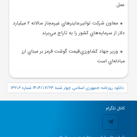
عمل
معاون شرکت توانير:ماينر‌هاي غيرمجاز سالانه 2 ميليارد
دلار از سرمايه‌هاي کشور را به تاراج مي‌برند
وزير جهاد کشاورزي:قيمت گوشت قرمز بر مبناي ارز
مبادله‌اي است
دانلود روزنامه جمهوری اسلامی چهار شنبه 1404/07/23 شماره 13206
کانال تلگرام