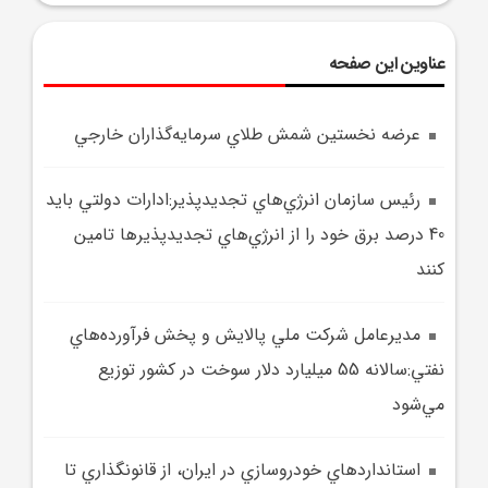
عناوین این صفحه
عرضه نخستين شمش طلاي سرمايه‌گذاران خارجي
رئيس سازمان انرژي‌هاي تجديدپذير:ادارات دولتي بايد
40 درصد برق خود را از انرژي‌هاي تجديدپذيرها تامين
کنند
مديرعامل شرکت ملي پالايش و پخش فرآورده‌هاي
نفتي:سالانه 55 ميليارد دلار سوخت در کشور توزيع
مي‌شود
استانداردهاي خودروسازي در ايران، از قانونگذاري تا