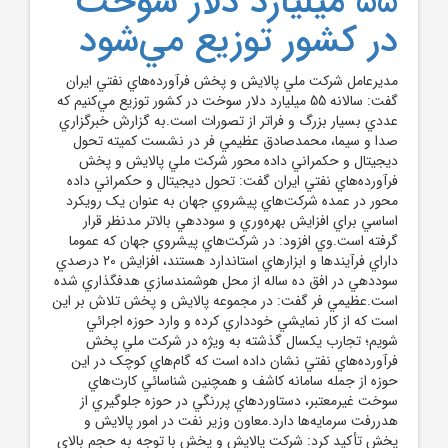
55 ميليارد دلار سوخت
در کشور توزيع مي‌شود
مديرعامل شرکت ملي پالايش و پخش فرآورده‌هاي نفتي ايران
گفت: سالانه 55 ميليارد دلار سوخت در کشور توزيع مي‌کنيم که
عددي بسيار بزرگ و فراتر از تصورات است.به گزارش خبرگزاري
صدا و سيما، محمدصادق عظيمي فر در نشست کميته تحول
ديجيتال و حکمراني داده محور شرکت ملي پالايش و پخش
فرآورده‌هاي نفتي ايران گفت: تحول ديجيتال و حکمراني داده
محور در عمده شرکت‌هاي پيشروي جهان به عنوان يک رويکرد
اساسي براي افزايش بهره‌وري و سوددهي بالاتر مدنظر قرار
گرفته است.وي افزود: در شرکت‌هاي پيشروي جهان که عموما
داراي فرآيند‌ها و ابزار‌هاي استاندارد هستند، افزايش 20 درصدي
سوددهي در افق ده ساله از محل هوشمندسازي هدفگذاري شده
است.عظيمي فر گفت: در مجموعه پالايش و پخش تلاش بر اين
است که از کار نمايشي خودداري کرده و وارد حوزه اجرائي
شويم؛ تجارب يکسال گذشته به ويژه در شرکت ملي پخش
فرآورده‌هاي نفتي نشان داده است که گام‌هاي کوچک در اين
حوزه از جمله سامانه کاشف و همچنين شناسائي کارت‌هاي
سوخت غيرمعتبر، دستاورد‌هاي پررنگي در حوزه جلوگيري از
هدررفت سرمايه‌ها دارد.معاون وزير نفت در امور پالايش و
پخش تأکيد کرد: شرکت پالايش و پخش با توجه به حجم بالاي