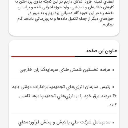
اعضاي کميته افزود: تلاش داريم در اين کميته بدون پرداختن به
کار‌هاي حاشيه‌اي و نمايشي، وارد حوزه اجرائي شده و براساس
نقشه راه در اين حوزه گام عملياتي برداريم و به مرور در
حوزه‌هاي ديگر از جمله تکميل داده‌ها و به‌روز‌رساني داده‌ها گام
برداريم.
عناوین این صفحه
عرضه نخستين شمش طلاي سرمايه‌گذاران خارجي
رئيس سازمان انرژي‌هاي تجديدپذير:ادارات دولتي بايد
40 درصد برق خود را از انرژي‌هاي تجديدپذيرها تامين
کنند
مديرعامل شرکت ملي پالايش و پخش فرآورده‌هاي