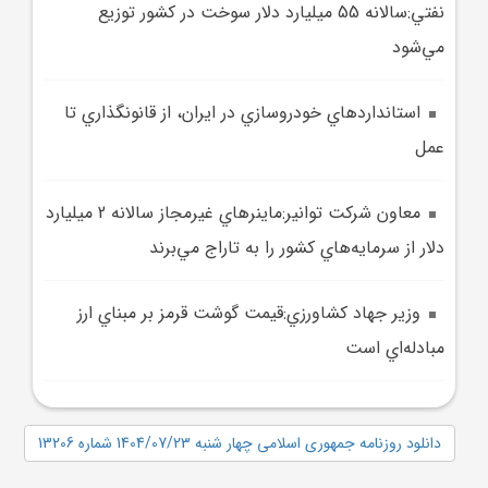
نفتي:سالانه 55 ميليارد دلار سوخت در کشور توزيع
مي‌شود
استانداردهاي خودروسازي در ايران، از قانونگذاري تا
عمل
معاون شرکت توانير:ماينر‌هاي غيرمجاز سالانه 2 ميليارد
دلار از سرمايه‌هاي کشور را به تاراج مي‌برند
وزير جهاد کشاورزي:قيمت گوشت قرمز بر مبناي ارز
مبادله‌اي است
دانلود روزنامه جمهوری اسلامی چهار شنبه 1404/07/23 شماره 13206