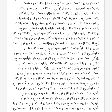
داده در پائين دست و نيازمندي به تحليل داده در صنعت
پالايش و همچنين لزوم جلوگيري از اتلاف منابع و مديريت
مصرف، بايد در اين زمينه در سطح وزارت نفت بايد پيشگام
باشد.عظيمي‌فر تصريح کرد: پالايش و پخش در اين زمينه بايد
پيشرو باشد تا از تحليل داده‌ها نهايت بهره‌مندي را داشته باشد؛
با اتکا به همين داده‌ها در زمينه مقابله با بارنامه‌هاي صوري،
روزانه 3 ميليون ليتر در مصرف نفت‌گاز صرفه‌جوئي داشته‌ايم که
در شرايط افزايش روزافزون مصرف، گام بسيار مهمي بوده است.
وي افزود: از محل اين صرفه‌جوئي روزانه، در مصرف بيش از 600
ميليون ليتر فرآورده در کشور صرفه‌جوئي شده که معادل
جلوگيري از واردات 360 ميليون دلار گازوئيل بوده که عدد بسيار
بزرگي است.مديرعامل شرکت ملي پالايش و پخش فرآورده‌هاي
نفتي ايران با اعلام اين که سالانه 55 ميليارد دلار سوخت در
کشور توزيع مي‌کنيم که عددي بسيار بزرگ و فراتر از تصورات
است، گفت: با توجه به پديده قاچاق سوخت و بهره‌وري پائين
در زنجيره فعاليت، حتي بدون هيچ سخت افزار جديد و هزينه
مازادي، مي‌توانيم تنها از طريق تحليل داده‌هاي موجود گام مهمي
در جلوگيري از هدررفت منابع با ارزش کشور برداريم.عظيمي فر
تأکيد کرد: اعتقاد دارم افزايش حداقل 10 درصدي بهره‌وري با
تحول ديجيتال در پالايش و پخش در مقطع فعلي با همين
ظرفيت و زيرساخت‌هاي موجود، امکانپذير است. وي همچنين با
تأکيد بر لزوم تهيه و تدوين نقشه راه تحول ديجيتال با همفکري