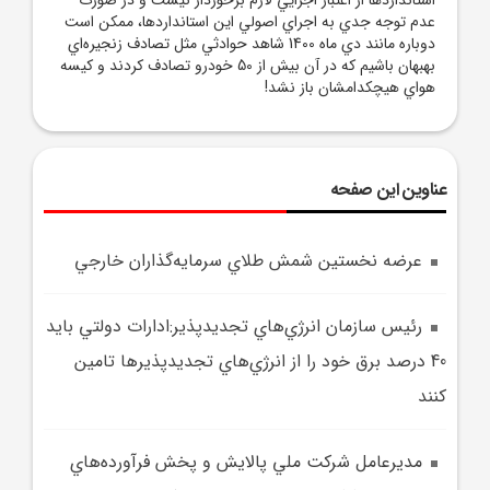
عدم توجه جدي به اجراي اصولي اين استانداردها، ممکن است
دوباره مانند دي ماه 1400 شاهد حوادثي مثل تصادف زنجيره‌اي
بهبهان باشيم که در آن بيش از 50 خودرو تصادف کردند و کيسه
هواي هيچکدامشان باز نشد!
عناوین این صفحه
عرضه نخستين شمش طلاي سرمايه‌گذاران خارجي
رئيس سازمان انرژي‌هاي تجديدپذير:ادارات دولتي بايد
40 درصد برق خود را از انرژي‌هاي تجديدپذيرها تامين
کنند
مديرعامل شرکت ملي پالايش و پخش فرآورده‌هاي