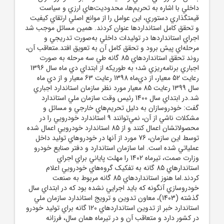
داخلي با اشاره به تحريم‌ها، محدوديت‌هاي ارزي و سياست
قيمتگذاري دستوري، اين عوامل را از موانع اصلي ارتقاي کيفيت
و تحقق کامل استانداردها عنوان کردند. همين مسائل موجب شد
اجراي استانداردها در توليدات داخلي به‌صورت تدريجي و
مرحله‌اي پيش برود و تحقق کامل آن به تعويق افتد.متعاقب آن،
روند تحقق استانداردهاي 85 گانه طي سه مرحله به صورت
اجباري برنامه‌ريزي شد؛ به طوريکه از ابتداي دي ماه سال 1396
رعايت 52 معيار، از دي‌ماه 1398 رعايت 63 معيار و از دي ماه
سال 1399 رعايت 85 معيار مورد نظر سازمان استاندارد اجباري
شد.در ابتداي سال 1400 رئيس وقت سازمان ملي استاندارد
گفت:‌ خودروسازان به دليل تحريم‌هاي خارجي و مسائل و
مشکلات ناشي از آن، نمي‌توانند 9 استاندارد خودرويي را در
محصولاتشان اعمال کنند و از 85 استاندارد خودرويي اعمال شده
توسط اين سازمان، 76 مورد از آنها در خودروهاي توليد داخل
عملياتي شده است. اما سازمان استاندارد و دفتر صنايع خودرو
وزارت صمت، تيرماه 1402 را مهلت پاياني براي اجراي
استاندارهاي 85 گانه به تفکيک گروه‌هاي خودرويي اعلام
کردند.اما هنوز استانداردهاي 85 گانه مربوط به صنعت
خودروسازي آنگونه که بايد اجرايي نشده بود که در ابتداي سال
گذشته (1403)، معاون تدوين و ترويج استاندارد سازمان ملي
استاندارد خبر از تدوين استانداردهاي 120 گانه براي توليد خودرو
در کشور دارد و متعاقب آن و در تيرماه همان سال، فرزانه