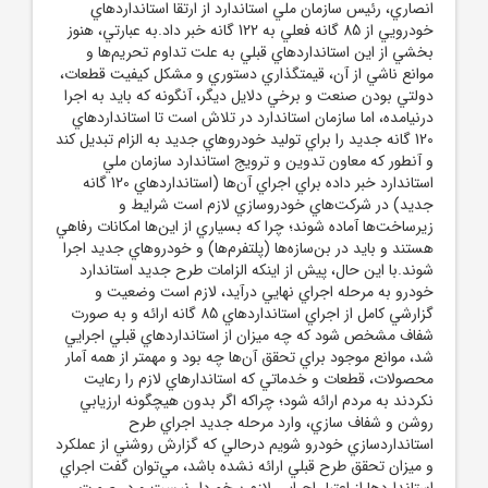
انصاري، رئيس سازمان ملي استاندارد از ارتقا استانداردهاي
خودرويي از 85 گانه فعلي به 122 گانه خبر داد.به عبارتي، هنوز
بخشي از اين استانداردهاي قبلي به علت تداوم تحريم‌ها و
موانع ناشي از آن، قيمتگذاري دستوري و مشکل کيفيت قطعات،
دولتي بودن صنعت و برخي دلايل ديگر، آنگونه که بايد به اجرا
درنيامده، اما سازمان استاندارد در تلاش است تا استانداردهاي
120 گانه جديد را براي توليد خودروهاي جديد به الزام تبديل کند
و آنطور که معاون تدوين و ترويج استاندارد سازمان ملي
استاندارد خبر داده براي اجراي آن‌ها (استانداردهاي 120 گانه
جديد) در شرکت‌هاي خودروسازي لازم است شرايط و
زيرساخت‌ها آماده شوند؛ چرا که بسياري از اين‌ها امکانات رفاهي
هستند و بايد در بن‌سازه‌ها (پلتفرم‌ها) و خودروهاي جديد اجرا
شوند.با اين حال، پيش از اينکه الزامات طرح جديد استاندارد
خودرو به مرحله اجراي نهايي درآيد، لازم است وضعيت و
گزارشي کامل از اجراي استانداردهاي 85 گانه ارائه و به صورت
شفاف مشخص شود که چه ميزان از استانداردهاي قبلي اجرايي
شد، موانع موجود براي تحقق آن‌ها چه بود و مهمتر از همه آمار
محصولات، قطعات و خدماتي که استاندارهاي لازم را رعايت
نکردند به مردم ارائه شود؛ چراکه اگر بدون هيچگونه ارزيابي
روشن و شفاف سازي، وارد مرحله جديد اجراي طرح
استانداردسازي خودرو شويم درحالي که گزارش روشني از عملکرد
و ميزان تحقق طرح قبلي ارائه نشده باشد، مي‌توان گفت اجراي
استانداردها از اعتبار اجرايي لازم برخوردار نيست و در صورت