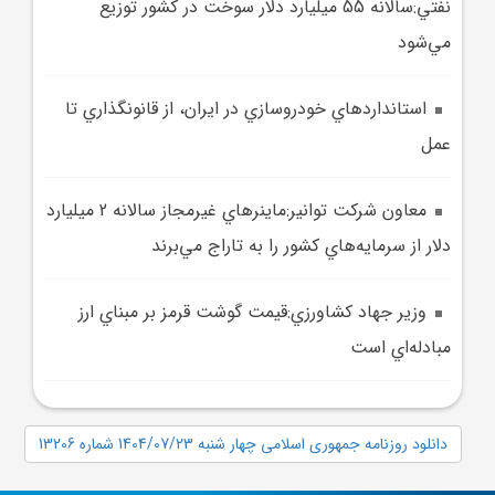
نفتي:سالانه 55 ميليارد دلار سوخت در کشور توزيع
مي‌شود
استانداردهاي خودروسازي در ايران، از قانونگذاري تا
عمل
معاون شرکت توانير:ماينر‌هاي غيرمجاز سالانه 2 ميليارد
دلار از سرمايه‌هاي کشور را به تاراج مي‌برند
وزير جهاد کشاورزي:قيمت گوشت قرمز بر مبناي ارز
مبادله‌اي است
دانلود روزنامه جمهوری اسلامی چهار شنبه 1404/07/23 شماره 13206