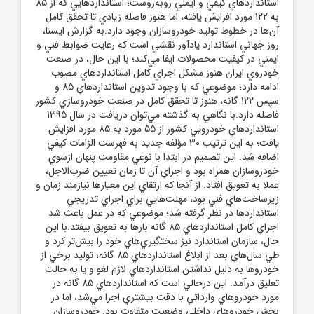
استانداردهاي کيفي و ايمني روبه‌روست؛ استانداردهايي که از 85
به 122 مورد افزايش يافته، اما هنوز فاصله زيادي تا تحقق کامل
آن‌ها در خطوط توليد خودروسازان وجود دارد.به گزارش ايسنا،
روز جهاني استاندارد يادآور نقشي است که رعايت ضوابط فني و
ايمني در کيفيت محصولات ايفا مي‌کند؛ با اين حال، در صنعت
خودروي ايران هنوز مشکل اجراي کامل استانداردهاي مصوب
ادامه دارد؛ موضوعي که با وجود تدوين استانداردهاي 85 و
سپس 122‌ گانه، هنوز تا تحقق کامل در صنعت خودروسازي کشور
فاصله دارد.با نگاهي به گذشته مي‌توان دريافت در سال 1395
استانداردهاي خودرويي کشور از 55 مورد به 85 مورد افزايش
يافت؛ به اين ترتيب 30 مؤلفه جديد به فهرست الزامات کيفي
اضافه شد. اين تصميم در ابتدا با نوعي مقاومت پنهان ازسوي
خودروسازان همراه بود و اجراي آن تا زمان تعيين ضرب‌الاجل،
عملا به تعويق افتاد. از آنجا که ارتقاي اين معيارها نيازمند زمان و
زيرساخت‌هاي فني بود، مهلت‌هايي براي اجراي تدريجي
استانداردها در نظر گرفته شد؛ موضوعي که در عمل باعث شد
اجراي کامل استانداردهاي 85‌ گانه بارها به تعويق بيفتد.با اين
حال، سازمان استاندارد نيز سختگيري‌هاي خود را بيش‌تر کرد و
طي سال‌هاي بعد از ابلاغ استانداردهاي 85 گانه، توليد برخي از
خودروها به دليل نداشتن استانداردهاي لازم لغو و يا به حالت
تعليق درآمد. اين درحالي است که استانداردهاي 85‌ گانه در
مورد خودروهاي وارداتي با دقت بيشتري اجرا مي‌شد، اما در
بخش خودروهاي داخلي وضعيت متفاوت بود. خودروسازان