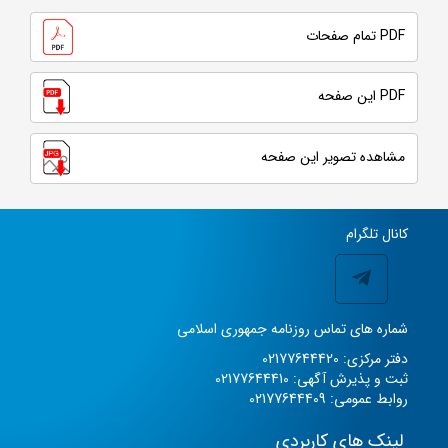
PDF تمام صفحات
PDF این صفحه
مشاهده تصویر این صفحه
کانال تلگرام
شماره های تماس روزنامه جمهوری اسلامی
دفتر مرکزی: 02177644420
ثبت و پذیرش آگهی: 02177644410
روابط عمومی: 02177644409
لینک های کاربردی