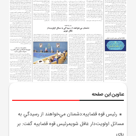
عناوین این صفحه
رئيس قوه قضاييه:دشمنان مي‌خواهند از رسيدگي به
مسائل اولويت‌دار غافل شويمرئيس قوه قضاييه گفت: بر
روي