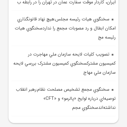
ايران، کاردار موقت سفارت عمان در تهران را در رابطه ب
سخنگوي هيات رئيسه مجلس:هيچ نهاد قانونگذاري
امکان ابطال و رد مصوبات مجمع را نداردسخنگوي هيات
رئيسه مج
تصويب کليات لايحه سازمان ملي مهاجرت در
کميسيون مشترکسخنگوي کميسيون مشترک بررسي لايحه
سازمان ملي مهاج
سخنگوي مجمع تشخيص مصلحت نظام:رهبر انقلاب
توصيه‌اي درباره لوايح «پالرمو» و «CFT»
نداشته‌اندسخنگوي مجم